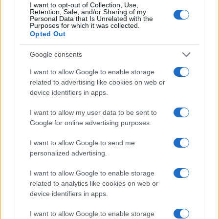
I want to opt-out of Collection, Use,
Retention, Sale, and/or Sharing of my
Personal Data that Is Unrelated with the
Purposes for which it was collected.
Vaccini di viaggio per aree tropicali: raccomandazioni
Opted Out
e certificazioni
Roberto Capelli · 9 Ago 2026
Google consents
VIAGGI
I want to allow Google to enable storage
related to advertising like cookies on web or
device identifiers in apps.
I want to allow my user data to be sent to
Google for online advertising purposes.
I want to allow Google to send me
personalized advertising.
I want to allow Google to enable storage
related to analytics like cookies on web or
device identifiers in apps.
JetZero Z4: design innovativo e risparmio di
I want to allow Google to enable storage
carburante fino al 50%