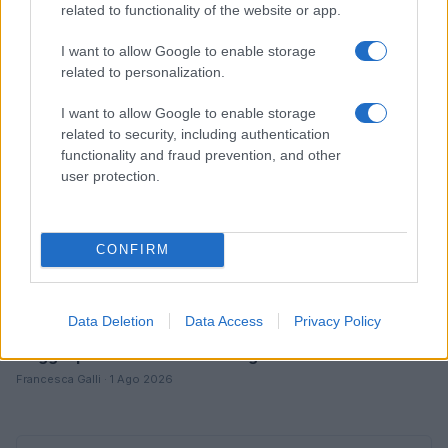
related to functionality of the website or app.
Edoardo Marchesi · 6 Ago 2026
I want to allow Google to enable storage
VIAGGI
related to personalization.
I want to allow Google to enable storage
related to security, including authentication
functionality and fraud prevention, and other
user protection.
CONFIRM
Data Deletion
Data Access
Privacy Policy
Sicurezza elettrica: i pericoli degli adattatori da
viaggio più venduti in Italia e Inghilterra
Francesca Galli · 1 Ago 2026