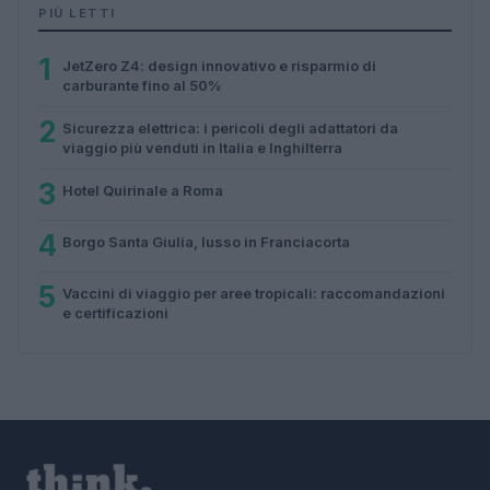
PIÙ LETTI
1
JetZero Z4: design innovativo e risparmio di
carburante fino al 50%
2
Sicurezza elettrica: i pericoli degli adattatori da
viaggio più venduti in Italia e Inghilterra
3
Hotel Quirinale a Roma
4
Borgo Santa Giulia, lusso in Franciacorta
5
Vaccini di viaggio per aree tropicali: raccomandazioni
e certificazioni