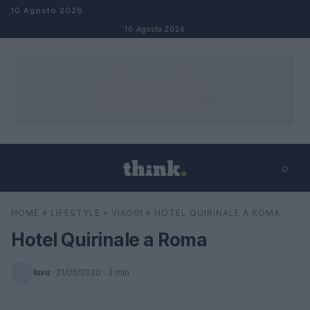
Salta al contenuto
10 Agosto 2026
10 Agosto 2026
⌕
×
⌕
HOME
»
LIFESTYLE
»
VIAGGI
»
HOTEL QUIRINALE A ROMA
Cerca
Hotel Quirinale a Roma
luxu
·
21/05/2020
· 3 min