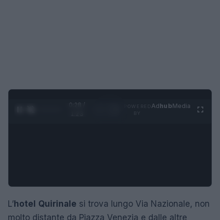
0:28 /
Ad
hub
Media
POWERED
1
/
4
1:23
BY
L’
hotel
Quirinale
si trova lungo Via Nazionale, non
molto distante da Piazza Venezia e dalle altre