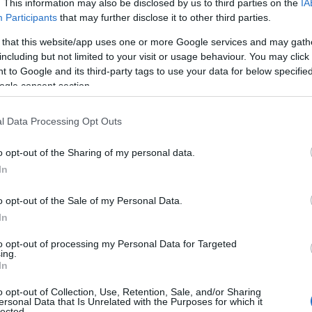
. This information may also be disclosed by us to third parties on the
IA
Participants
that may further disclose it to other third parties.
 that this website/app uses one or more Google services and may gath
including but not limited to your visit or usage behaviour. You may click 
 to Google and its third-party tags to use your data for below specifi
ogle consent section.
l Data Processing Opt Outs
o opt-out of the Sharing of my personal data.
In
o opt-out of the Sale of my Personal Data.
In
to opt-out of processing my Personal Data for Targeted
ing.
 artificiale facilita la
In
nti
o opt-out of Collection, Use, Retention, Sale, and/or Sharing
ersonal Data that Is Unrelated with the Purposes for which it
lected.