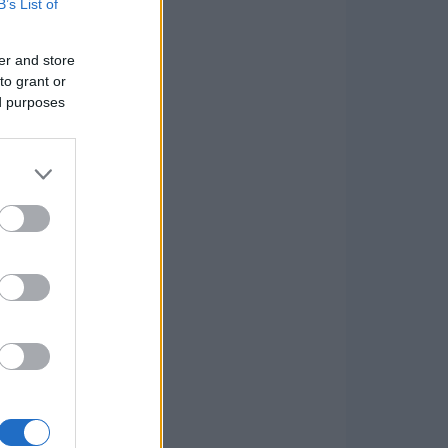
B’s List of
er and store
to grant or
ed purposes