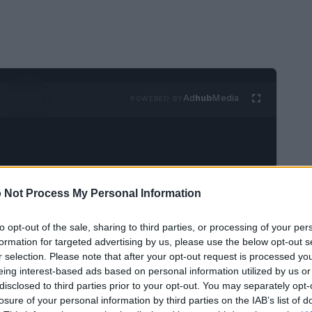
Ad
hub
Media
POWERED BY
 Not Process My Personal Information
to opt-out of the sale, sharing to third parties, or processing of your per
a navigazione su Google Maps
. Google ha già
formation for targeted advertising by us, please use the below opt-out s
porteranno grandi cambiamenti, consentendo una
r selection. Please note that after your opt-out request is processed y
eing interest-based ads based on personal information utilized by us or
quella a cui eravamo abituati.
disclosed to third parties prior to your opt-out. You may separately opt-
losure of your personal information by third parties on the IAB’s list of