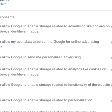
trasformato, ma ora, grazie all’intelligenza
Out
enti davvero incredibili. Sono stati annunciati
consents
o di
pianificare e navigare in sicurezza
, fare
ido l’ispirazione per le cose da fare.
Google
o allow Google to enable storage related to advertising like cookies on
evice identifiers in apps.
ilometri di indicazioni stradali ogni giorno
.
rriva
Immersive View for routes
, un modo
o allow my user data to be sent to Google for online advertising
s.
i fase del proprio viaggio. Da questa settimana
onibile ad Amsterdam, Dublino, Firenze, Londra,
to allow Google to send me personalized advertising.
 San Jose, Tokyo e Venezia. Il percorso viene
o allow Google to enable storage related to analytics like cookies on
iale, dall’inizio alla fine, in modo da
evice identifiers in apps.
rovasse già sul posto
, con indicazioni
o allow Google to enable storage related to functionality of the website
 e condizioni meteorologiche. In questo modo si
’è troppo traffico, per esempio. Il tutto basato
o allow Google to enable storage related to personalization.
ni luoghi, che usa
l’intelligenza artificiale per
Street View, satellitari e aeree
, in modo da
o allow Google to enable storage related to security, including