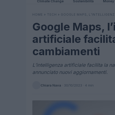
Climate Change
Sostenibilità
Money
HOME
»
TECH
»
GOOGLE MAPS, L’INTELLIGENZA
Google Maps, l’
artificiale facili
cambiamenti
L’intelligenza artificiale facilita l
annunciato nuovi aggiornamenti.
Chiara Nava
·
30/10/2023
· 4 min