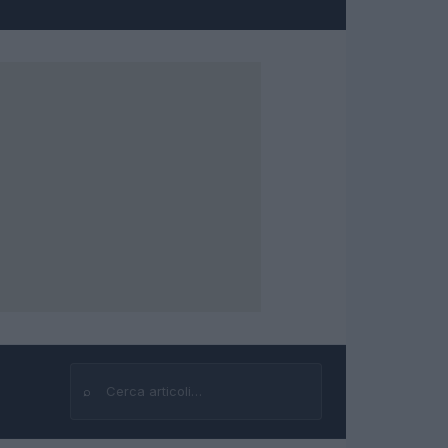
⌕
Cerca