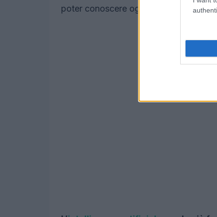
poter conoscere ogni dettaglio e trovare
authenti