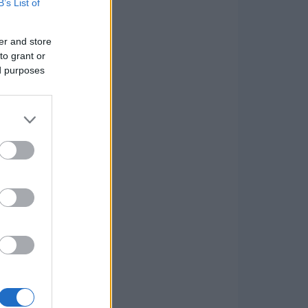
B’s List of
er and store
to grant or
ed purposes