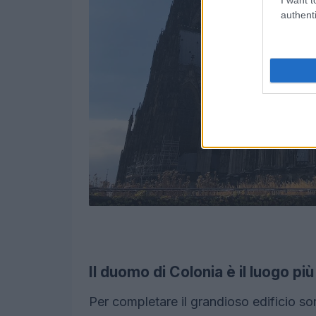
authenti
Il duomo di Colonia è il luogo più
Per completare il grandioso edificio so