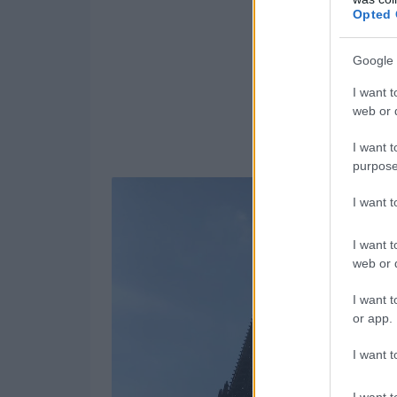
Opted 
Google 
I want t
web or d
I want t
purpose
I want 
I want t
web or d
I want t
or app.
I want t
I want t