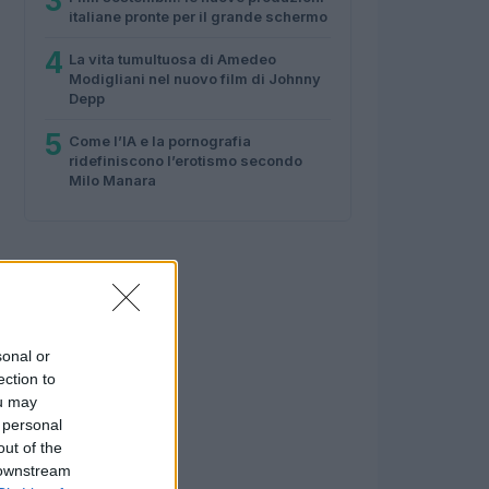
3
italiane pronte per il grande schermo
4
La vita tumultuosa di Amedeo
Modigliani nel nuovo film di Johnny
Depp
5
Come l’IA e la pornografia
ridefiniscono l’erotismo secondo
Milo Manara
sonal or
ection to
ou may
 personal
out of the
 downstream