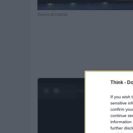
Duomo di Colonia
Think -
Do
0:28 / 1:50
1
/
4
If you wish 
sensitive in
confirm you
continue se
information 
further disc