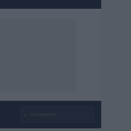
⌕
Cerca