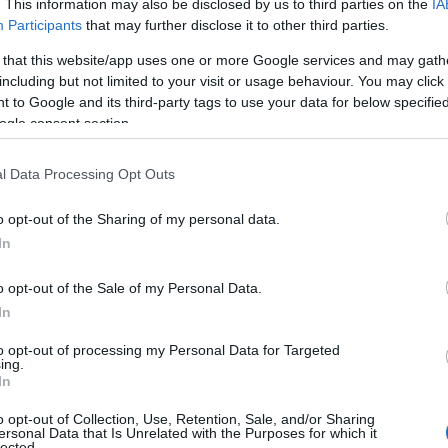
. This information may also be disclosed by us to third parties on the
IA
Participants
that may further disclose it to other third parties.
iù
popolare della
Germania
. Come rivela un
 that this website/app uses one or more Google services and may gath
affascinante cattedrale tedesca che si staglia sul
including but not limited to your visit or usage behaviour. You may click 
 to Google and its third-party tags to use your data for below specifi
 delle preferenze. Nominato
patrimonio
ogle consent section.
monumento in stile gotico domina il paesaggio
l’emblema. Con le sue due
torri gemelle
, alte 157
l Data Processing Opt Outs
a
Germania
, dopo il
duomo
di Ulma, e la terza
o opt-out of the Sharing of my personal data.
In
o opt-out of the Sale of my Personal Data.
In
to opt-out of processing my Personal Data for Targeted
ing.
In
o opt-out of Collection, Use, Retention, Sale, and/or Sharing
ersonal Data that Is Unrelated with the Purposes for which it
lected.