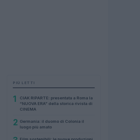
PIÙ LETTI
1
CIAK RIPARTE: presentata a Roma la
“NUOVA ERA” della storica rivista di
CINEMA
2
Germania: il duomo di Colonia il
luogo più amato
Film sostenibili: le nuove produzioni