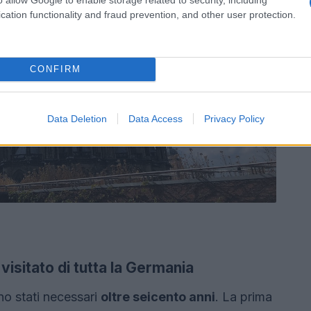
cation functionality and fraud prevention, and other user protection.
CONFIRM
Data Deletion
Data Access
Privacy Policy
 visitato di tutta la Germania
no stati necessari
oltre seicento anni
. La prima