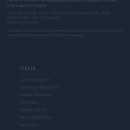
Canale di Notizie.it, testata registrata presso il Tribunale di Milano
n.68 in data 01/03/2018
Copyright © 2026 · Think — Edito in Italia da
AdHub Media
· P.IVA
13542920965 · REA MI 2729933
All Rights Reserved
I contenuti sono curati dalla redazione con il supporto di strumenti digitali e
realizzati in collaborazione con autori indipendenti.
ITALIA
Casa Magazine
Cineverse Magazine
Donne Magazine
Food Blog
Milano Notizie
Motor Magazine
Notizie.it