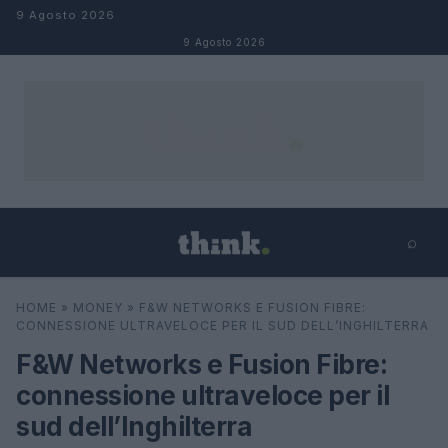
Salta al contenuto
9 Agosto 2026
9 Agosto 2026
⌕
×
⌕
HOME
»
MONEY
»
F&W NETWORKS E FUSION FIBRE:
Cerca
CONNESSIONE ULTRAVELOCE PER IL SUD DELL’INGHILTERRA
F&W Networks e Fusion Fibre:
connessione ultraveloce per il
sud dell’Inghilterra