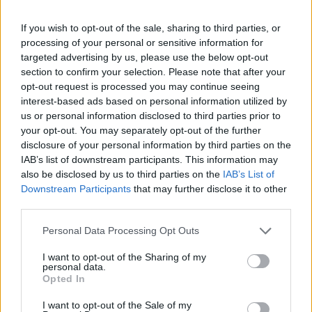
If you wish to opt-out of the sale, sharing to third parties, or
processing of your personal or sensitive information for
targeted advertising by us, please use the below opt-out
section to confirm your selection. Please note that after your
Con oltre 410.000 case già collegate e una rete in
opt-out request is processed you may continue seeing
continua espansione, il sud dell’Inghilterra sta per
interest-based ads based on personal information utilized by
us or personal information disclosed to third parties prior to
vedere un cambiamento senza precedenti nella
your opt-out. You may separately opt-out of the further
sua connettività. E tu, sei pronto a fare parte di
disclosure of your personal information by third parties on the
questa trasformazione? Non perdere l’occasione di
IAB’s list of downstream participants. This information may
also be disclosed by us to third parties on the
IAB’s List of
essere parte di questo straordinario cambiamento!
Downstream Participants
that may further disclose it to other
third parties.
Please note that this website/app uses one or more Google
Personal Data Processing Opt Outs
AUTORE
services and may gather and store information including but
Staff
not limited to your visit or usage behaviour. You may click to
I want to opt-out of the Sharing of my
personal data.
grant or deny consent to Google and its third-party tags to
Opted In
use your data for below specified purposes in below Google
consent section.
I want to opt-out of the Sale of my