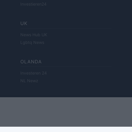
Investieren24
UK
News Hub UK
Lgbtq News
OLANDA
Investeren 24
NL Newz