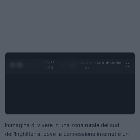
0:29 /
Ad
hub
Media
POWERED
1
/
4
1:50
BY
Immagina di vivere in una zona rurale del sud
dell’Inghilterra, dove la connessione internet è un