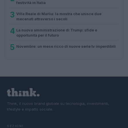
festività in Italia
3
Villa Reale di Marlia: la mostra che unisce due
mecenati attraverso i secoli
4
La nuova amministrazione di Trump: sfide e
opportunità per il futuro
5
Novembre: un mese ricco di nuove serie tv imperdibili
Think, il nuovo brand globale su tecnologia, investimenti,
lifestyle e impatto sociale.
SEZIONI