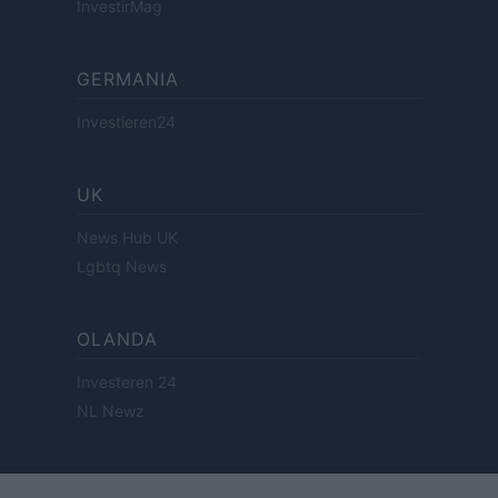
InvestirMag
GERMANIA
Investieren24
UK
News Hub UK
Lgbtq News
OLANDA
Investeren 24
NL Newz