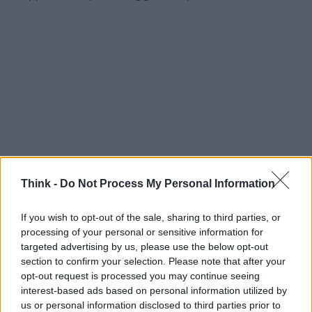
Think -
Do Not Process My Personal Information
If you wish to opt-out of the sale, sharing to third parties, or
processing of your personal or sensitive information for
targeted advertising by us, please use the below opt-out
section to confirm your selection. Please note that after your
Queste opere dimostrano che la tradizione fiabesca
opt-out request is processed you may continue seeing
è ancora fertile terreno creativo: il
fumetto
interest-based ads based on personal information utilized by
permette di estendere, deformare e approfondire
us or personal information disclosed to third parties prior to