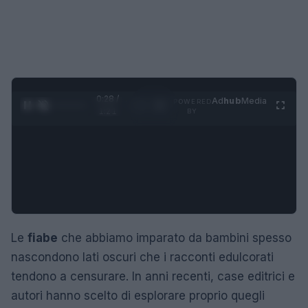
0:29 /
Ad
hub
Media
POWERED
1
/
4
1:21
BY
Le
fiabe
che abbiamo imparato da bambini spesso
nascondono lati oscuri che i racconti edulcorati
tendono a censurare. In anni recenti, case editrici e
autori hanno scelto di esplorare proprio quegli