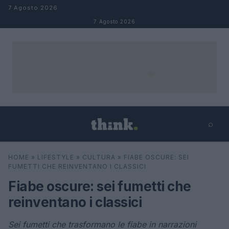
Salta al contenuto
7 Agosto 2026
7 Agosto 2026
⌕
×
⌕
HOME
»
LIFESTYLE
»
CULTURA
»
FIABE OSCURE: SEI
Cerca
FUMETTI CHE REINVENTANO I CLASSICI
Fiabe oscure: sei fumetti che
reinventano i classici
Sei fumetti che trasformano le fiabe in narrazioni