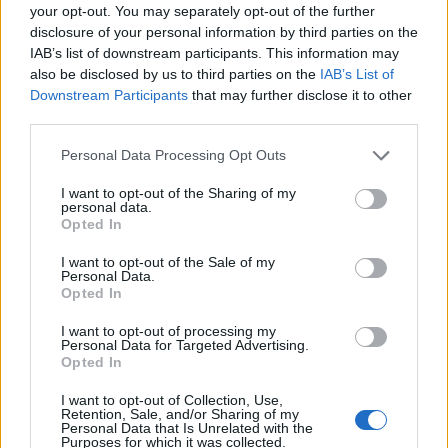
your opt-out. You may separately opt-out of the further
storie note senza tradirne l’essenza. Che si tratti di
disclosure of your personal information by third parties on the
noir metropolitano, di grottesco parodico o di
IAB’s list of downstream participants. This information may
riflessione sociologica, le riletture mantengono il
also be disclosed by us to third parties on the
IAB’s List of
Downstream Participants
that may further disclose it to other
dialogo con gli originali e invitano il lettore adulto a
third parties.
rileggere il passato con occhi nuovi.
Please note that this website/app uses one or more Google
Personal Data Processing Opt Outs
services and may gather and store information including but
not limited to your visit or usage behaviour. You may click to
I want to opt-out of the Sharing of my
personal data.
AUTORE
grant or deny consent to Google and its third-party tags to
Opted In
Andrea Conforti
use your data for below specified purposes in below Google
consent section.
Andrea Conforti, 46enne torinese dal look
I want to opt-out of the Sale of my
Personal Data.
casual e naturale, è un analista tattico che
Opted In
trasforma dati e clip in racconti social. Ricorda
quando annotò la rimonta al box stampa dello
I want to opt-out of processing my
Stadio Olimpico Grande Torino: da
Personal Data for Targeted Advertising.
Opted In
quell'appunto nacque la sua linea editoriale,
che propugna spiegazioni visive per il tifoso
I want to opt-out of Collection, Use,
critico. Dettaglio unico: una stagione
Retention, Sale, and/or Sharing of my
allenatore under15 al Chieri e ciclista urbano.
Personal Data that Is Unrelated with the
Purposes for which it was collected.