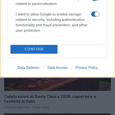
related to personalization.
Continua a leggere
I want to allow Google to enable storage
related to security, including authentication
functionality and fraud prevention, and other
CULTURA
user protection.
CONFIRM
Data Deletion
Data Access
Privacy Policy
Celebrazioni di Santa Chiara 2026: riaperture e
festività in Italia
Edoardo Marchesi · 3 Ago 2026