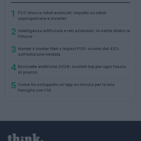
1
FCC blocca robot avanzati: impatto su robot
aspirapolvere e inverter
2
Intelligenza artificiale e reti aziendali: la verità dietro la
fiducia
3
Hunter x Hunter Nen x Impact PS5: sconto del 42%
sull’edizione limitata
4
Biciclette elettriche 2026: modelli top per ogni fascia
di prezzo
5
Come ho sviluppato un’app su misura per la mia
famiglia con l’IA