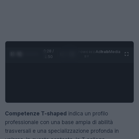
0:29 /
Ad
hub
Media
POWERED
1
/
4
1:50
BY
Competenze T-shaped
indica un profilo
professionale con una base ampia di abilità
trasversali e una specializzazione profonda in