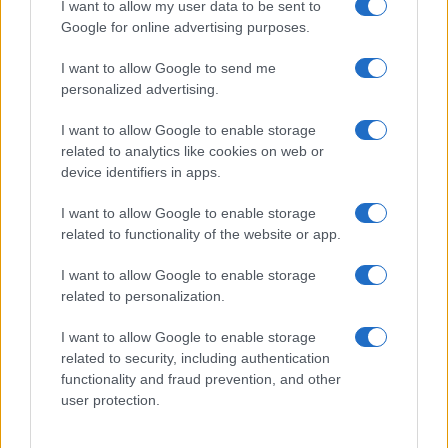
misurare, migliorare. Per il professionista, contano
I want to allow my user data to be sent to
chiarezza di scopo, portfolio basato su risultati e
Google for online advertising purposes.
abitudini di valutazione. Per l’organizzazione,
I want to allow Google to send me
contano interfacce tra funzioni, glossari condivisi e
personalized advertising.
rituali decisionali. La direzione è semplice: meno
I want to allow Google to enable storage
complessità di facciata, più coerenza causale nella
related to analytics like cookies on web or
catena che va dalla domanda al valore. In questo
device identifiers in apps.
equilibrio si riconosce una competenza destinata a
I want to allow Google to enable storage
durare, perché radicata in metodi che trasformano
related to functionality of the website or app.
conoscenza in impatto verificabile.
I want to allow Google to enable storage
related to personalization.
AUTORE
I want to allow Google to enable storage
Susanna Riva
related to security, including authentication
functionality and fraud prevention, and other
Susanna Riva osserva Bologna dalla finestra
user protection.
dell’Archivio di Stato dove una volta ha
passato una settimana a consultare faldoni