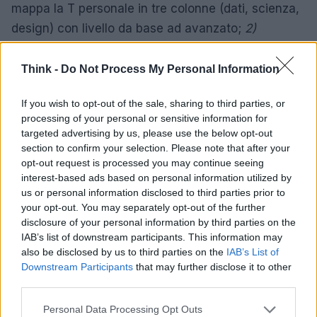
mappa la T personale in tre colonne (dati, scienza,
design) con livello da base ad avanzato;
2)
definisci un
gap
prioritario per colmare un collo di
bottiglia pratico;
3)
scegli un progetto reale come
Think -
Do Not Process My Personal Information
palestra, con ipotesi, metriche e vincoli;
4)
If you wish to opt-out of the sale, sharing to third parties, or
organizza
revisioni
periodiche con pari o mentori,
processing of your personal or sensitive information for
usando rubriche esplicite;
5)
documenta decisioni,
targeted advertising by us, please use the below opt-out
risultati e lezioni apprese in un
log
versionato;
6)
section to confirm your selection. Please note that after your
opt-out request is processed you may continue seeing
ripeti, misurando il miglioramento. L’apprendimento
interest-based ads based on personal information utilized by
è intenzionale se legato a problemi concreti,
us or personal information disclosed to third parties prior to
misurazioni sobrie e feedback strutturato.
your opt-out. You may separately opt-out of the further
disclosure of your personal information by third parties on the
IAB’s list of downstream participants. This information may
Errori comuni e principi che reggono nel
also be disclosed by us to third parties on the
IAB’s List of
tempo
Downstream Participants
that may further disclose it to other
third parties.
Tre errori ricorrenti indeboliscono la T. Primo:
Please note that this website/app uses one or more Google
Personal Data Processing Opt Outs
scambiare
correlazione
per causalità e sovra-