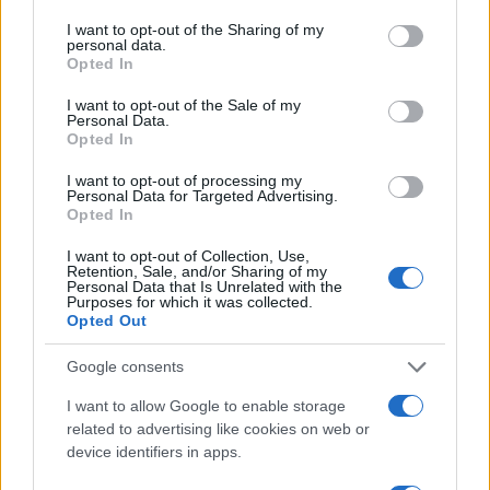
services and may gather and store information including but
adattare modelli fuori contesto. Secondo:
not limited to your visit or usage behaviour. You may click to
I want to opt-out of the Sharing of my
personal data.
progettare interfacce che ignorano vincoli
grant or deny consent to Google and its third-party tags to
Opted In
use your data for below specified purposes in below Google
operativi, generando frizioni e abbandono. Terzo:
consent section.
I want to opt-out of the Sale of my
misurare solo ciò che è comodo, trascurando
Personal Data.
Opted In
outcome e costi. I principi correttivi sono stabili:
definizioni operative
condivise,
esperimenti
I want to opt-out of processing my
Personal Data for Targeted Advertising.
proporzionati al rischio, e cicli brevi di
Opted In
apprendimento. Una pratica matura custodisce
I want to opt-out of Collection, Use,
errori, metriche e decisioni come asset, garantendo
Retention, Sale, and/or Sharing of my
Personal Data that Is Unrelated with the
tracciabilità e responsabilità.
Purposes for which it was collected.
Opted Out
Sintesi operativa per professionisti e
Google consents
organizzazioni
I want to allow Google to enable storage
Una T che unisce
dati
scienza
e
design
crea un
related to advertising like cookies on web or
device identifiers in apps.
circuito virtuoso: capire, testare, progettare,