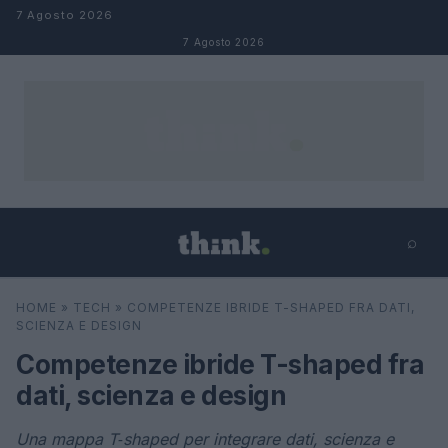
Salta al contenuto
7 Agosto 2026
7 Agosto 2026
⌕
×
⌕
HOME
»
TECH
»
COMPETENZE IBRIDE T-SHAPED FRA DATI,
Cerca
SCIENZA E DESIGN
Competenze ibride T-shaped fra
dati, scienza e design
Una mappa T‑shaped per integrare dati, scienza e