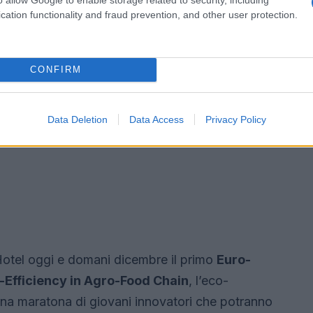
cation functionality and fraud prevention, and other user protection.
CONFIRM
Data Deletion
Data Access
Privacy Policy
otel oggi e domani dicembre il primo
Euro-
-Efficiency in Agro-Food Chain
, l’eco-
: una maratona di giovani innovatori che potranno