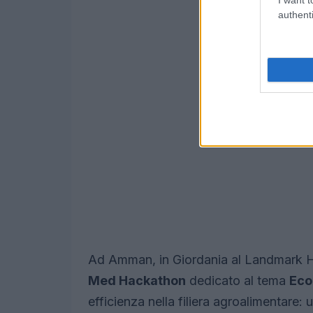
authenti
Ad Amman, in Giordania al Landmark H
Med Hackathon
dedicato al tema
Eco
efficienza nella filiera agroalimentare