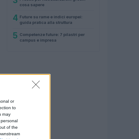
3
cosa sapere
4
Future su rame e indici europei:
guida pratica alla struttura
5
Competenze future: 7 pilastri per
campus e impresa
sonal or
ection to
ou may
 personal
out of the
 downstream