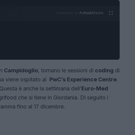
Ad
hub
Media
POWERED BY
in
Campidoglio
, tornano le sessioni di
coding
di
na viene ospitato al
PwC’s Experience Centre
.
 Questa è anche la settimana dell’
Euro-Med
grifood che si tiene in Giordania. Di seguito i
gramma fino al 17 dicembre.