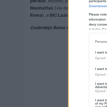
perduti
. Incontri, proiezioni, mostre e
participants
Downstream 
Manhattan
(via del Boschetto 58 a
R
Please note
Roma
), a
BIC Lazio
(via Faul 20-22, a
information 
deny consent
Coderdojo
Roma
in Campidoglio a ot
in below Go
Persona
I want t
Opted 
I want t
Opted 
I want 
Advertis
Opted 
I want t
of my P
was col