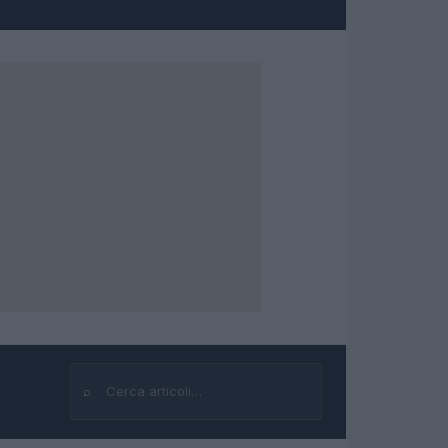
⌕
Cerca