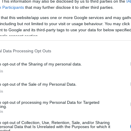
 dibattiti con le scuole in programma al
teatro
. This information may also be disclosed by us to third parties on the
IA
Participants
that may further disclose it to other third parties.
oma
), al
Pyramid Studios
(via Paolo Caselli 8 a
 that this website/app uses one or more Google services and may gath
 Viterbo).
QUI
il programma nei dettagli.
including but not limited to your visit or usage behaviour. You may click 
 to Google and its third-party tags to use your data for below specifi
tobre 2016
ogle consent section.
l Data Processing Opt Outs
o opt-out of the Sharing of my personal data.
In
o opt-out of the Sale of my Personal Data.
In
to opt-out of processing my Personal Data for Targeted
ing.
In
o opt-out of Collection, Use, Retention, Sale, and/or Sharing
ersonal Data that Is Unrelated with the Purposes for which it
lected.