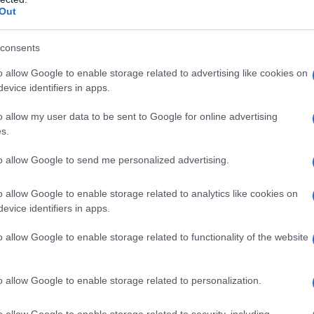
Out
consents
o allow Google to enable storage related to advertising like cookies on
evice identifiers in apps.
ala 29h a
Roma
) alle 17 si parla di
La finanza
o allow my user data to be sent to Google for online advertising
 di un appuntamento organizzato da
LVenture
s.
onsulting, AIMnews.it, Intermonte, Websim e
to allow Google to send me personalized advertising.
er investimenti in startup/PMi innovative. PIR
 di investimento e VC’s dedicati a start-up/PMI
o allow Google to enable storage related to analytics like cookies on
evice identifiers in apps.
to per il rafforzamento dell’ecosistema
o allow Google to enable storage related to functionality of the website
o allow Google to enable storage related to personalization.
o allow Google to enable storage related to security, including