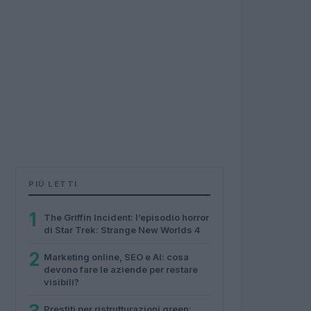
PIÙ LETTI
1
The Griffin Incident: l’episodio horror
di Star Trek: Strange New Worlds 4
2
Marketing online, SEO e AI: cosa
devono fare le aziende per restare
visibili?
Prestiti per ristrutturazioni green: