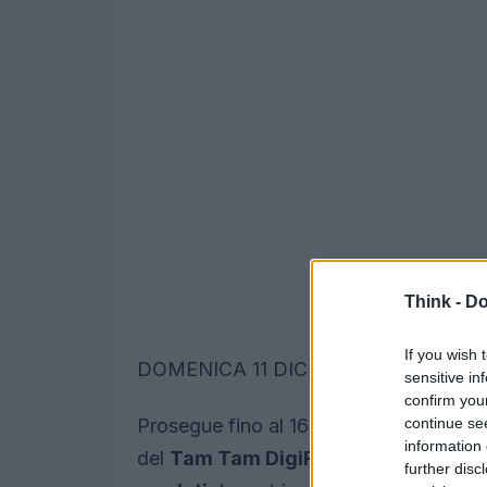
Think -
Do
If you wish 
DOMENICA 11 DICEMBRE
sensitive in
confirm you
continue se
Prosegue fino al 16 dicembre, tra
Rom
information 
del
Tam Tam DigiFest
che quest’anno
further disc