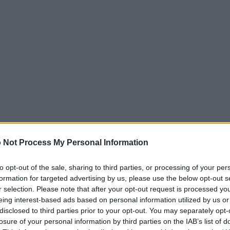
 Not Process My Personal Information
to opt-out of the sale, sharing to third parties, or processing of your per
formation for targeted advertising by us, please use the below opt-out s
r selection. Please note that after your opt-out request is processed y
eing interest-based ads based on personal information utilized by us or
a
e Viterbo, l’appuntamento con la 11° edizione
disclosed to third parties prior to your opt-out. You may separately opt-
 ha per tema
Motori di ricerca. I segreti
losure of your personal information by third parties on the IAB’s list of