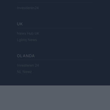
Investieren24
UK
News Hub UK
Lgbtq News
OLANDA
Investeren 24
NL Newz