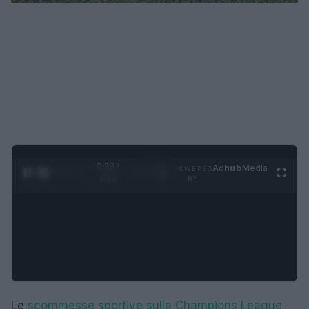
0:29 /
Ad
hub
Media
POWERED
1
/
4
1:23
BY
Le
scommesse sportive sulla Champions League