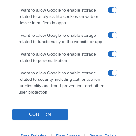
SPORT
I want to allow Google to enable storage
related to analytics like cookies on web or
device identifiers in apps.
I want to allow Google to enable storage
related to functionality of the website or app.
I want to allow Google to enable storage
related to personalization.
I want to allow Google to enable storage
related to security, including authentication
functionality and fraud prevention, and other
Atalanta, allenamento a porte aperte: la passione dei
user protection.
tifosi per la Dea
Andrea Innocenti · 9 Ago 2026
SPORT
CONFIRM
Data Deletion
Data Access
Privacy Policy