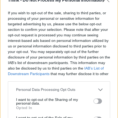
Think -
Do Not Process My Personal Information
La squadra olandese ha raggiunto gli ottavi di
finale in sole quattro partite: ha spazzato via il
If you wish to opt-out of the sale, sharing to third parties, or
Dortmund segnando 7 gol tra la gara di andata e
processing of your personal or sensitive information for
quella di ritorno, anche lo Sporting e il Besiktas
targeted advertising by us, please use the below opt-out
section to confirm your selection. Please note that after your
sono state piegate. Sicuramente è una squadra
opt-out request is processed you may continue seeing
molto giovane e potrebbe mancare di esperienza
interest-based ads based on personal information utilized by
per affrontare questa competizione ma
us or personal information disclosed to third parties prior to
your opt-out. You may separately opt-out of the further
probabilmente, questo sarà il suo maggior pregio e
disclosure of your personal information by third parties on the
punto di forza.
IAB’s list of downstream participants. This information may
also be disclosed by us to third parties on the
IAB’s List of
Downstream Participants
that may further disclose it to other
third parties.
AUTORE
Fabrizio Capecelatro
Please note that this website/app uses one or more Google
Personal Data Processing Opt Outs
services and may gather and store information including but
not limited to your visit or usage behaviour. You may click to
I want to opt-out of the Sharing of my
personal data.
grant or deny consent to Google and its third-party tags to
Opted In
use your data for below specified purposes in below Google
consent section.
I want to opt-out of the Sale of my