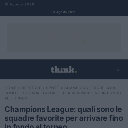
Salta al contenuto
10 Agosto 2026
10 Agosto 2026
⌕
×
⌕
HOME
»
LIFESTYLE
»
SPORT
»
CHAMPIONS LEAGUE: QUALI
Cerca
SONO LE SQUADRE FAVORITE PER ARRIVARE FINO IN FONDO
AL TORNEO
Champions League: quali sono le
squadre favorite per arrivare fino
in fondo al torneo