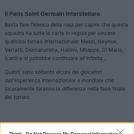
Il Paris Saint Germain interstellare
Basta fare l’elenco della rosa per capire che questa
squadra ha tutte le carte in regola per vincere
qualsiasi torneo internazionale: Messi, Neymar,
Verratti, Donnarumma, Hakimi, Mbappe, Di Maria,
Icardi e si potrebbe continuare all’infinito…
Questi sono soltanto alcuni dei giocatori
dall’esperienza internazionale e mondiale che
sicuramente faranno la differenza nella fase finale
del torneo.
L’Ajax è la squadra rivelazione del torneo