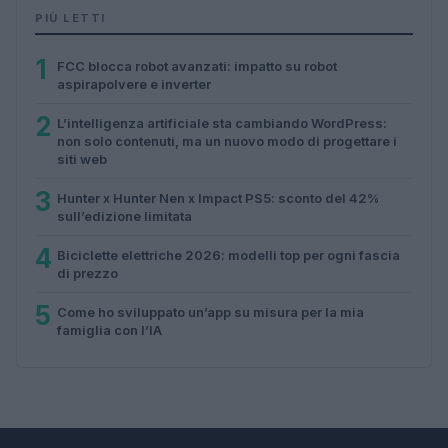
PIÙ LETTI
1
FCC blocca robot avanzati: impatto su robot
aspirapolvere e inverter
2
L’intelligenza artificiale sta cambiando WordPress:
non solo contenuti, ma un nuovo modo di progettare i
siti web
3
Hunter x Hunter Nen x Impact PS5: sconto del 42%
sull’edizione limitata
4
Biciclette elettriche 2026: modelli top per ogni fascia
di prezzo
5
Come ho sviluppato un’app su misura per la mia
famiglia con l’IA