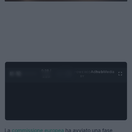
0:29 /
Ad
hub
Media
POWERED
1
/
4
1:23
BY
La
commissione europea
ha avviato una fase