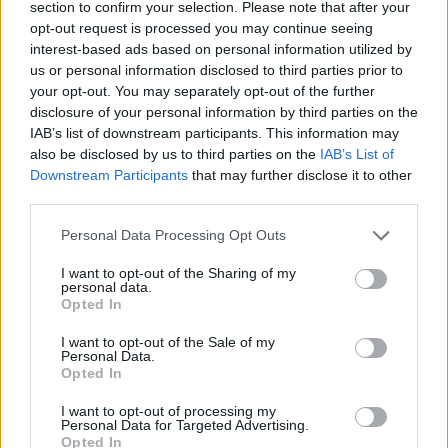
section to confirm your selection. Please note that after your
opt-out request is processed you may continue seeing
interest-based ads based on personal information utilized by
La lezione politica è chiara: tecnologie non europee
us or personal information disclosed to third parties prior to
possono essere integrate se operano dentro un
your opt-out. You may separately opt-out of the further
disclosure of your personal information by third parties on the
quadro regolatorio rigoroso che tutela i valori e gli
IAB’s list of downstream participants. This information may
interessi dell’UE. La gara da
180 milioni
diventa
also be disclosed by us to third parties on the
IAB’s List of
così un caso pratico di come la politica pubblica
Downstream Participants
that may further disclose it to other
third parties.
possa rimodellare il mercato digitale, promuovendo
resilienza, diversificazione e conformità alle
Please note that this website/app uses one or more Google
Personal Data Processing Opt Outs
services and may gather and store information including but
normative europee.
not limited to your visit or usage behaviour. You may click to
I want to opt-out of the Sharing of my
personal data.
grant or deny consent to Google and its third-party tags to
Opted In
use your data for below specified purposes in below Google
consent section.
I want to opt-out of the Sale of my
AUTORE
Personal Data.
Susanna Capelli
Opted In
Susanna Capelli ha raccontato una
I want to opt-out of processing my
rievocazione veronese dal loggiato di Piazza
Personal Data for Targeted Advertising.
Bra, promuovendo una linea editoriale che
Opted In