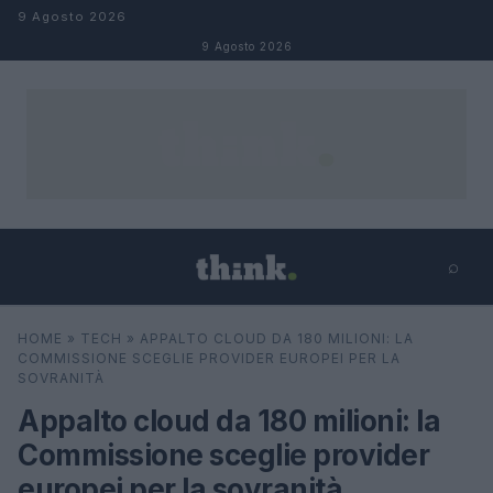
Salta al contenuto
9 Agosto 2026
9 Agosto 2026
⌕
×
⌕
HOME
»
TECH
»
APPALTO CLOUD DA 180 MILIONI: LA
Cerca
COMMISSIONE SCEGLIE PROVIDER EUROPEI PER LA
SOVRANITÀ
Appalto cloud da 180 milioni: la
Commissione sceglie provider
europei per la sovranità