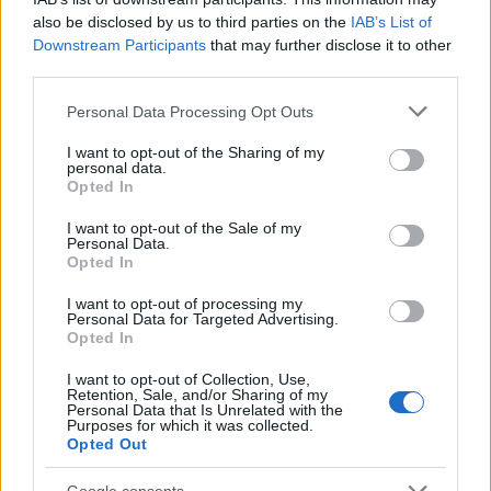
operative e i ruoli istituzionali coinvolti.
also be disclosed by us to third parties on the
IAB’s List of
Downstream Participants
that may further disclose it to other
third parties.
AUTORE
Please note that this website/app uses one or more Google
Personal Data Processing Opt Outs
Susanna Riva
services and may gather and store information including but
not limited to your visit or usage behaviour. You may click to
I want to opt-out of the Sharing of my
Susanna Riva osserva Bologna dalla finestra
personal data.
grant or deny consent to Google and its third-party tags to
dell’Archivio di Stato dove una volta ha
Opted In
use your data for below specified purposes in below Google
passato una settimana a consultare faldoni
consent section.
sulle cooperative cittadine: quel documento
I want to opt-out of the Sale of my
Personal Data.
segnò la scelta editoriale di approfondire
Opted In
responsabilità istituzionali. Tiene linea critica
nella redazione, amante del caffè lungo e del
I want to opt-out of processing my
taccuino sempre pieno.
Personal Data for Targeted Advertising.
Opted In
I want to opt-out of Collection, Use,
Retention, Sale, and/or Sharing of my
Personal Data that Is Unrelated with the
Purposes for which it was collected.
Opted Out
Google consents