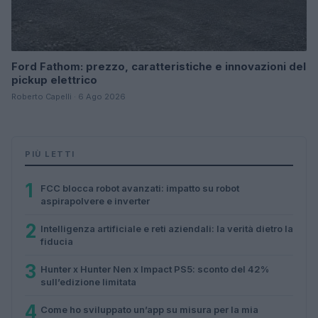
Ford Fathom: prezzo, caratteristiche e innovazioni del
pickup elettrico
Roberto Capelli · 6 Ago 2026
PIÙ LETTI
1
FCC blocca robot avanzati: impatto su robot
aspirapolvere e inverter
2
Intelligenza artificiale e reti aziendali: la verità dietro la
fiducia
3
Hunter x Hunter Nen x Impact PS5: sconto del 42%
sull’edizione limitata
4
Come ho sviluppato un’app su misura per la mia