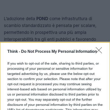
L’adozione della
PDND
come infrastruttura di
scambio standardizzato è pensata per scalare,
permettendo in prospettiva una più ampia
interoperabilità tra gli enti pubblici e favorendo
l’innovazione nei servizi dedicati ai cittadini.
Think -
Do Not Process My Personal Information
Il lancio di questa fase di accesso automatico
If you wish to opt-out of the sale, sharing to third parties, or
rappresenta una tappa importante nel percorso di
processing of your personal or sensitive information for
digitalizzazione della Pubblica Amministrazione,
targeted advertising by us, please use the below opt-out
con un impatto tangibile sulle procedure quotidiane
section to confirm your selection. Please note that after your
opt-out request is processed you may continue seeing
sia per gli uffici che per gli utenti finali. La misura è
interest-based ads based on personal information utilized by
stata segnalata e discussa anche nel contesto
us or personal information disclosed to third parties prior to
delle attività svolte a Roma il 2 luglio 2026, quando
your opt-out. You may separately opt-out of the further
disclosure of your personal information by third parties on the
sono state illustrate le principali caratteristiche
IAB’s list of downstream participants. This information may