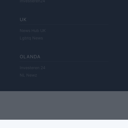
Investieren24
UK
News Hub UK
Lgbtq News
OLANDA
Investeren 24
NL Newz