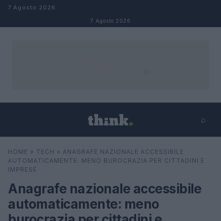
Salta al contenuto
7 Agosto 2026
7 Agosto 2026
⌕
×
⌕
HOME
»
TECH
»
ANAGRAFE NAZIONALE ACCESSIBILE
Cerca
AUTOMATICAMENTE: MENO BUROCRAZIA PER CITTADINI E
IMPRESE
Anagrafe nazionale accessibile
automaticamente: meno
burocrazia per cittadini e