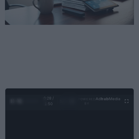
0:29 /
Ad
hub
Media
POWERED
1
/
4
1:50
BY