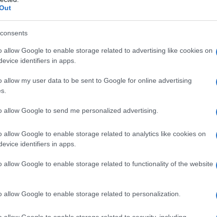
Out
consents
o allow Google to enable storage related to advertising like cookies on
evice identifiers in apps.
o allow my user data to be sent to Google for online advertising
s.
to allow Google to send me personalized advertising.
o allow Google to enable storage related to analytics like cookies on
rtunità è piuttosto chiara: con la pervasività
evice identifiers in apps.
l mondo non ha più spazio
per
cattive esperienze e
o allow Google to enable storage related to functionality of the website
rendere più accessibili, più smart, più efficienti e
nerale che puramente economico – e questo sta
o allow Google to enable storage related to personalization.
o allow Google to enable storage related to security, including