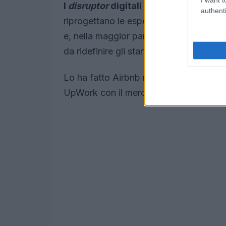
I
disruptor
digitali identificano nicch
authenti
riprogettano le esperienze
per
gli uten
e, nella maggior parte delle industrie,
da ridefinire gli standard.
Lo ha fatto Airbnb nel viaggiare e nell
UpWork con il mercato del
lavoro
free