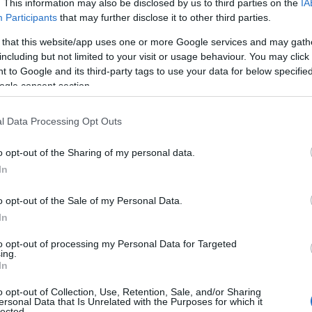
. This information may also be disclosed by us to third parties on the
IA
o questa
come
“sharing
economy
” che poi si
Participants
that may further disclose it to other third parties.
nto “sharing” sia un servizio piuttosto che un altro
 that this website/app uses one or more Google services and may gath
 forma di “capitalismo delle piattaforme”.
including but not limited to your visit or usage behaviour. You may click 
 to Google and its third-party tags to use your data for below specifi
ogle consent section.
STRE VITE E TRASFORMA TUTTO QUELLO CHE
l Data Processing Opt Outs
tanzialmente in ogni analisi degna di questo
o opt-out of the Sharing of my personal data.
ne – si delineano due aspetti
chiave
di questa
In
mazione della domanda, dall’altra la
o opt-out of the Sale of my Personal Data.
a di
lavoro
.
In
to opt-out of processing my Personal Data for Targeted
ing.
In
o opt-out of Collection, Use, Retention, Sale, and/or Sharing
ersonal Data that Is Unrelated with the Purposes for which it
lected.