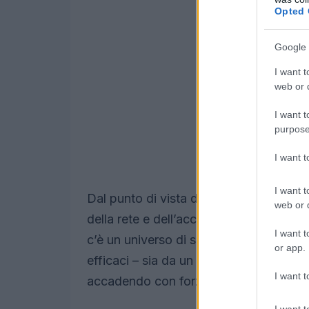
Opted 
Google 
I want t
web or d
I want t
purpose
I want 
I want t
Dal punto di vista della domanda l’oppo
web or d
della rete e dell’accesso in mobilità i
I want t
c’è un universo di servizi da migliorare, 
or app.
efficaci – sia da un punto di vista ge
I want t
accadendo con forza.
I want t