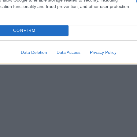
ie di inefficienza
, ne comprendono il valore, ne
cation functionality and fraud prevention, and other user protection.
ti (visti oggi anche
come
potenziali produttori)
 arrivano a crescere così velocemente e così tanto
CONFIRM
’ospitalità, Uber nel trasporto urbano ma anche
Data Deletion
Data Access
Privacy Policy
 lance nell’economia della conoscenza.