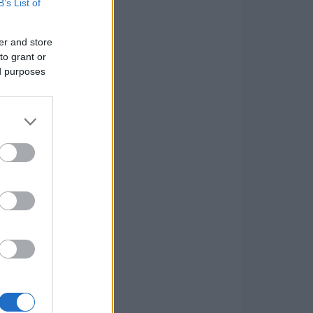
B’s List of
er and store
to grant or
ed purposes