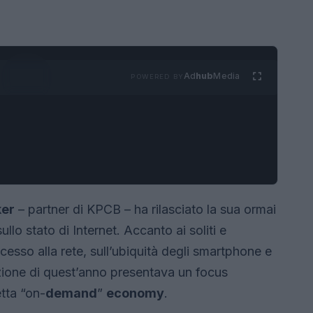
Ad
hub
Media
POWERED BY
er
– partner di KPCB – ha rilasciato la sua ormai
llo stato di Internet. Accanto ai soliti e
ccesso alla rete, sull’ubiquità degli smartphone e
zione di quest’anno presentava un focus
tta “on-
demand
”
economy
.