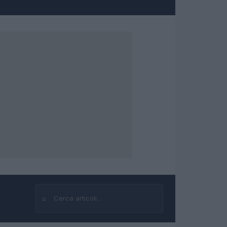
⌕
Cerca