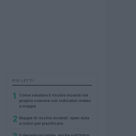
PIÙ LETTI
1
Come valutare il rischio incendi nel
proprio comune con indicatori meteo
e mappe
2
Mappe di rischio incendi: open data
e indici per pianificare
Il deserto incombe, anche sull’Italia: