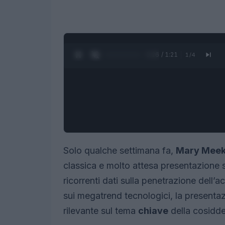
0:27 / 1:21
1
/
4
Solo qualche settimana fa,
Mary Meek
classica e molto attesa presentazione su
ricorrenti dati sulla penetrazione dell’a
sui megatrend tecnologici, la presenta
rilevante sul tema
chiave
della cosidde