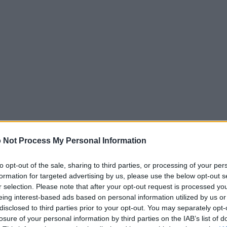
 Not Process My Personal Information
to opt-out of the sale, sharing to third parties, or processing of your per
formation for targeted advertising by us, please use the below opt-out s
r selection. Please note that after your opt-out request is processed y
eing interest-based ads based on personal information utilized by us or
rà finalmente aiutare a superare l’empasse, che
disclosed to third parties prior to your opt-out. You may separately opt-
losure of your personal information by third parties on the IAB’s list of
rivere questo modello economico emergente: