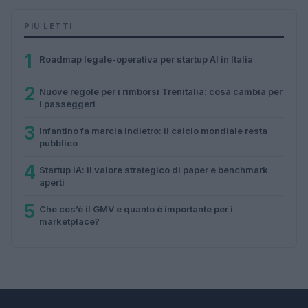
PIÙ LETTI
1
Roadmap legale-operativa per startup AI in Italia
2
Nuove regole per i rimborsi Trenitalia: cosa cambia per
i passeggeri
3
Infantino fa marcia indietro: il calcio mondiale resta
pubblico
4
Startup IA: il valore strategico di paper e benchmark
aperti
5
Che cos’è il GMV e quanto è importante per i
marketplace?