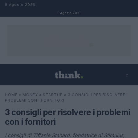
Salta al contenuto
8 Agosto 2026
8 Agosto 2026
⌕
×
⌕
HOME
»
MONEY
»
STARTUP
»
3 CONSIGLI PER RISOLVERE I
Cerca
PROBLEMI CON I FORNITORI
3 consigli per risolvere i problemi
con i fornitori
I consigli di Tiffanie Stanard, fondatrice di Stimulus,