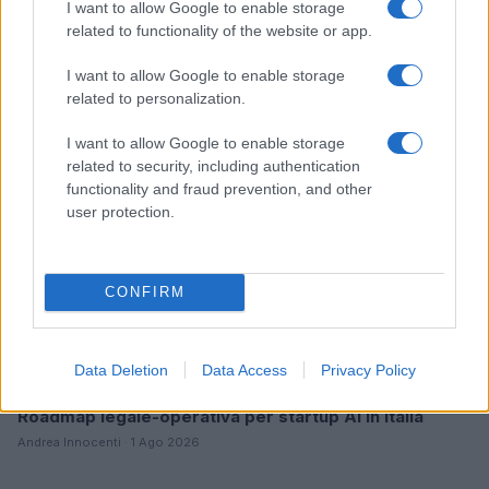
I want to allow Google to enable storage
Infantino fa marcia indietro: il calcio mondiale resta
related to functionality of the website or app.
pubblico
Edoardo Vitali · 1 Ago 2026
I want to allow Google to enable storage
related to personalization.
STARTUP
I want to allow Google to enable storage
related to security, including authentication
functionality and fraud prevention, and other
user protection.
CONFIRM
Data Deletion
Data Access
Privacy Policy
Roadmap legale-operativa per startup AI in Italia
Andrea Innocenti · 1 Ago 2026