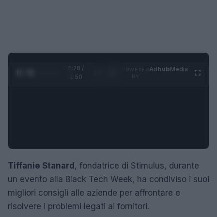
0:29 /
Ad
hub
Media
POWERED
1
/
4
1:50
BY
Tiffanie Stanard
, fondatrice di Stimulus, durante
un evento alla Black Tech Week, ha condiviso i suoi
migliori consigli alle aziende per affrontare e
risolvere i problemi legati ai fornitori.