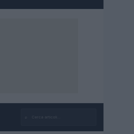
⌕
Cerca