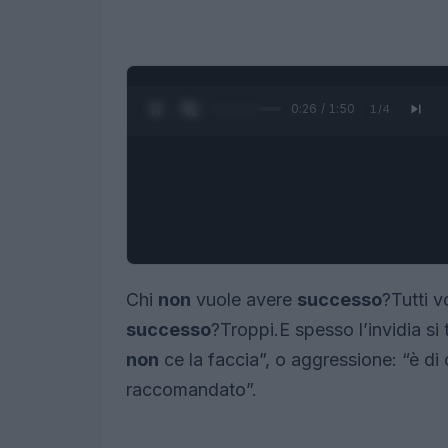
0:27 / 1:50
1
/
4
Chi
non
vuole avere
successo
?Tutti 
successo
?Troppi.E spesso l’invidia si
non
ce la faccia”, o aggressione: “è di 
raccomandato”.