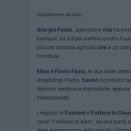
Vediamone alcune:
Giorgio Poeta
, agricoltore
che
ha inve
barrique, ha lottato perfino contro il p
piccola azienda agricola
che
è un campi
mondiale.
Elisa e Flavio Fazio
, le due teste dietr
drag&drop Flazio,
hanno
incontrato ta
labirinto sembrava impossibile, eppure
internazionali.
I ragazzi di
Fazland
e
Fatture In Clou
voce “1 milione di euro”, da una parte 
della maggioranza dell’azienda, i fonda