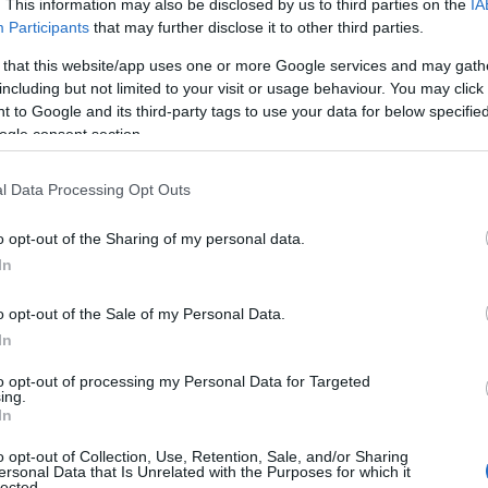
. This information may also be disclosed by us to third parties on the
IA
tarono lapidari sul forum legato al libro:
Participants
that may further disclose it to other third parties.
una
non
erano molti, ma io ci rimasi male: come,
 that this website/app uses one or more Google services and may gath
nerazione, fatto emergere un problema, e
including but not limited to your visit or usage behaviour. You may click 
Ho imparato, col tempo e comunque mai
 to Google and its third-party tags to use your data for below specifi
ogle consent section.
esso
– piccolo o grande
che
sia – incontrerai
l Data Processing Opt Outs
so
non
lo raggiungeranno mai, troppo intente a
o opt-out of the Sharing of my personal data.
In
o opt-out of the Sale of my Personal Data.
In
to opt-out of processing my Personal Data for Targeted
ing.
In
o opt-out of Collection, Use, Retention, Sale, and/or Sharing
ersonal Data that Is Unrelated with the Purposes for which it
lected.