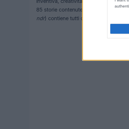
inventiva, creatività, determinazione, 
authenti
85 storie contenute in
La Repubblica de
ndr
) contiene tutti questi elementi.