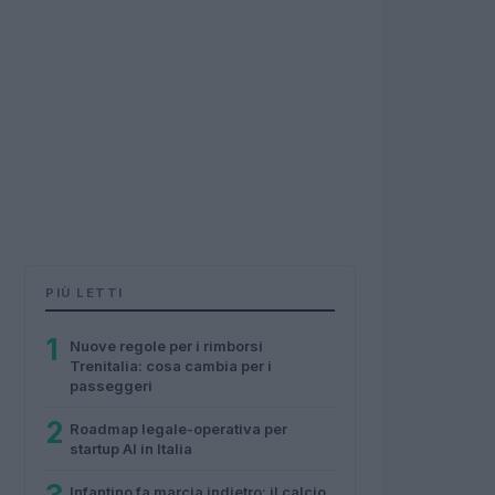
PIÙ LETTI
1
Nuove regole per i rimborsi
Trenitalia: cosa cambia per i
passeggeri
2
Roadmap legale-operativa per
startup AI in Italia
Infantino fa marcia indietro: il calcio