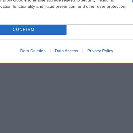
costanza, fallimenti, sperimentazioni.Ognuna delle
cation functionality and fraud prevention, and other user protection.
gli Innovatori
(Vallardi, 264 pagine, 13,50 euro,
CONFIRM
Data Deletion
Data Access
Privacy Policy