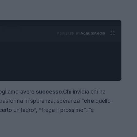
Ad
hub
Media
POWERED BY
vogliamo avere
successo
.Chi invidia chi ha
 trasforma in speranza, speranza “
che
quello
certo un ladro”, “frega il prossimo”, “è