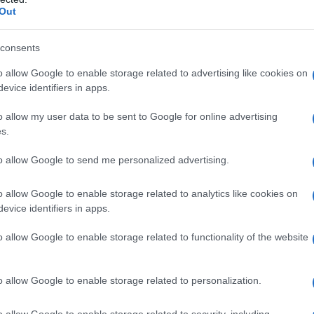
Out
consents
o allow Google to enable storage related to advertising like cookies on
evice identifiers in apps.
o allow my user data to be sent to Google for online advertising
s.
i giorno, ma
non
mi ci abituo.
Non
voglio
to allow Google to send me personalized advertising.
o allow Google to enable storage related to analytics like cookies on
evice identifiers in apps.
o allow Google to enable storage related to functionality of the website
o a lavorare sul mio ultimo libro, ho provato a
dole passo a passo:
per
dire
che
dietro ognuna
o allow Google to enable storage related to personalization.
omandati o fregature, ma lavoro, innovazione,
o allow Google to enable storage related to security, including