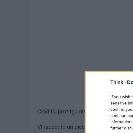
Think -
Do
If you wish 
sensitive in
confirm you
Credits: profitguide.com
continue se
information 
Vi racconto un piccolo aneddoto. Quand
further disc