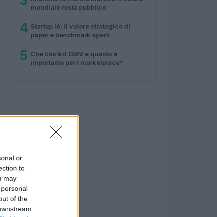
3
mondiale resta pubblico
4
Startup IA: il valore strategico di
paper e benchmark aperti
5
Che cos’è il GMV e quanto è
importante per i marketplace?
sonal or
ection to
ou may
 personal
out of the
 downstream