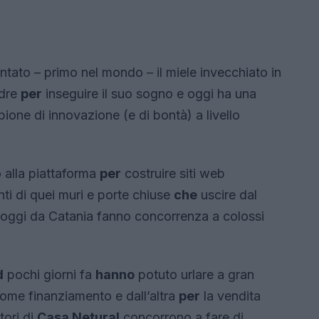
ntato – primo nel mondo – il miele invecchiato in
adre
per
inseguire il suo sogno e oggi ha una
one di innovazione (e di bontà) a livello
o alla piattaforma
per
costruire siti web
nti di quei muri e porte chiuse
che
uscire dal
 oggi da Catania fanno concorrenza a colossi
d
pochi giorni fa
hanno
potuto urlare a gran
come finanziamento e dall’altra
per
la vendita
tori di
Casa Netural
concorrono a fare di