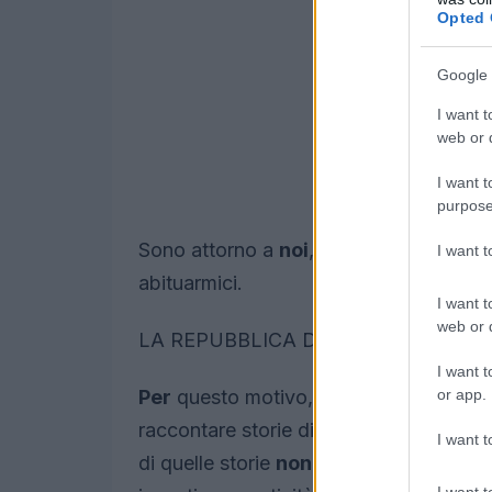
Opted 
Google 
I want t
web or d
I want t
purpose
Sono attorno a
noi
, li incontriamo ogn
I want 
abituarmici.
I want t
web or d
LA REPUBBLICA DEGLI INNOVATORI
I want t
or app.
Per
questo motivo, quando mi sono mess
raccontare storie di
successo
spiegan
I want t
di quelle storie
non
ci sono ladri, racc
I want t