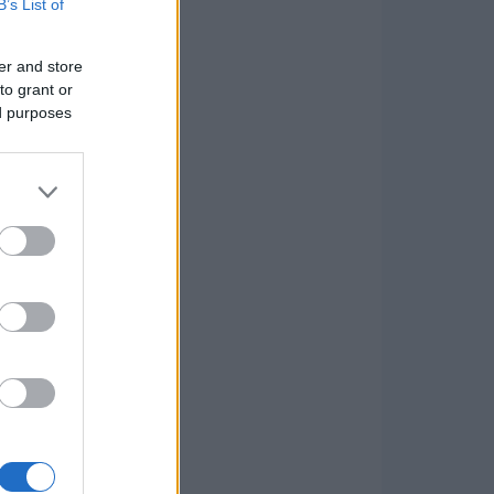
B’s List of
er and store
to grant or
ed purposes