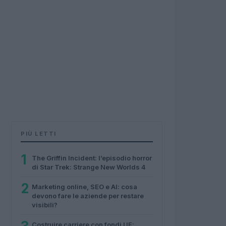
PIÙ LETTI
1
The Griffin Incident: l’episodio horror
di Star Trek: Strange New Worlds 4
2
Marketing online, SEO e AI: cosa
devono fare le aziende per restare
visibili?
Costruire carriere con fondi UE: