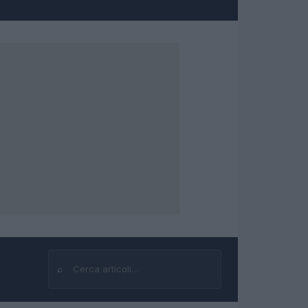
⌕
Cerca