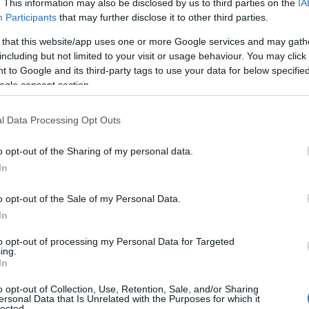
. This information may also be disclosed by us to third parties on the
IA
rtuoso, costellato di sfide e colpi di scena?
Participants
that may further disclose it to other third parties.
amo fare a meno di riconoscere l’enorme
 that this website/app uses one or more Google services and may gath
e dei supereroi, aprendo la strada a molti titoli
including but not limited to your visit or usage behaviour. You may click 
 to Google and its third-party tags to use your data for below specifi
ogle consent section.
l Data Processing Opt Outs
o opt-out of the Sharing of my personal data.
In
o opt-out of the Sale of my Personal Data.
In
to opt-out of processing my Personal Data for Targeted
ing.
In
o opt-out of Collection, Use, Retention, Sale, and/or Sharing
ersonal Data that Is Unrelated with the Purposes for which it
lected.