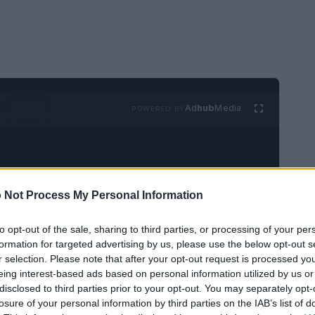
Ad
hub
Media
POWERED BY
 Not Process My Personal Information
to opt-out of the sale, sharing to third parties, or processing of your per
en
, diretto da Bryan Singer, fece il suo debutto
formation for targeted advertising by us, please use the below opt-out s
r selection. Please note that after your opt-out request is processed y
i un’era per i cinecomic. Per generazioni di
eing interest-based ads based on personal information utilized by us or
presentava il sogno di vedere finalmente i mutanti
disclosed to third parties prior to your opt-out. You may separately opt-
losure of your personal information by third parties on the IAB’s list of
e il viaggio per portare questi iconici