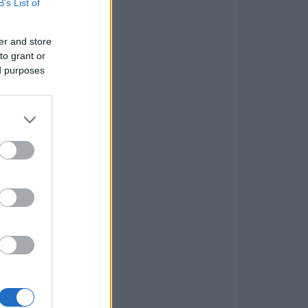
B’s List of
er and store
to grant or
ed purposes