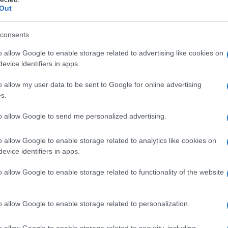
Out
consents
à
o allow Google to enable storage related to advertising like cookies on
evice identifiers in apps.
a vera e propria rivoluzione nel panorama
o allow my user data to be sent to Google for online advertising
ilm come
Batman
e
Blade
, il pubblico aspettava
s.
l mondo dei supereroi. La Marvel, dopo un
to allow Google to send me personalized advertising.
eata in 20th Century Fox per realizzare questo
assò di mano in mano per anni, con nomi illustri
o allow Google to enable storage related to analytics like cookies on
e contribuirono a dare forma a una storia che
evice identifiers in apps.
 del cinema. Ma cosa rese
X-Men
così speciale?
o allow Google to enable storage related to functionality of the website
ce di portare sullo schermo personaggi complessi
o allow Google to enable storage related to personalization.
 Wolverine, Patrick Stewart come Professor X e
resentano perfettamente il conflitto tra bene e
o allow Google to enable storage related to security, including