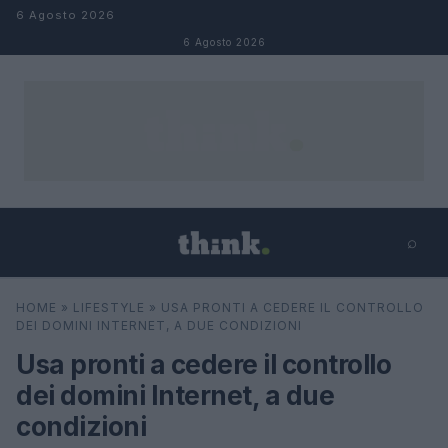
Salta al contenuto
6 Agosto 2026
6 Agosto 2026
⌕
×
⌕
HOME
»
LIFESTYLE
»
USA PRONTI A CEDERE IL CONTROLLO
Cerca
DEI DOMINI INTERNET, A DUE CONDIZIONI
Usa pronti a cedere il controllo
dei domini Internet, a due
condizioni