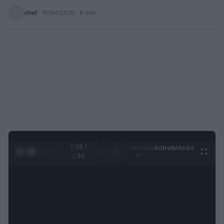
chef
·
16/04/2020
· 9 min
0:29 /
Ad
hub
Media
POWERED
1
/
4
1:50
BY