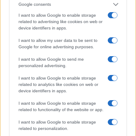
IANA
; è vero che il progetto di transizione prevede
Google consents
regolari revisioni delle funzioni IANA che
I want to allow Google to enable storage
potrebbero portare anche alla mozione di affidare la
related to advertising like cookies on web or
gestione di IANA ad un fornitore diverso da ICANN
device identifiers in apps.
ma M.M. avrebbe preferito vedere che le funzioni
I want to allow my user data to be sent to
IANA e ICANN fossero separate fin dall’inizio e che
Google for online advertising purposes.
l’inizio della ricerca di fornitori alternativi dovrebbe
I want to allow Google to send me
essere considerata sin dall’inizio.
Il secondo punto
personalized advertising.
riguarda la missione e gli obiettivi principali di
I want to allow Google to enable storage
ICANN; questo punto è derivazione logica del
related to analytics like cookies on web or
precedente e dovrebbe considerare una riduzione
device identifiers in apps.
dei
poteri di ICANN che potrebbero essere messi in
I want to allow Google to enable storage
discusione dalla comunità esterna; questo non è
related to functionality of the website or app.
ben considerato nel progetto, a opinione
dell’autore.
Il terzo punto
riguarda ancora il GAC
I want to allow Google to enable storage
related to personalization.
definito “Il decisore indeciso”. L’autore mette in