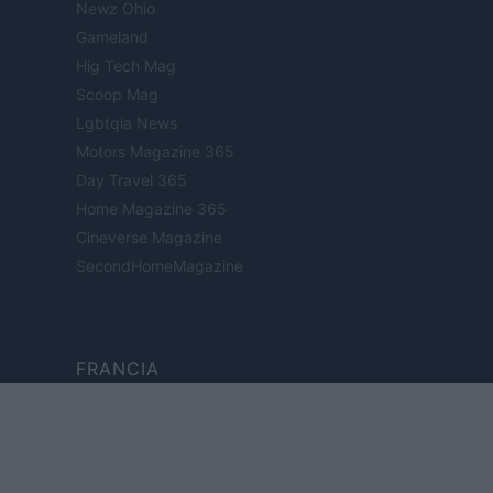
Newz Ohio
Gameland
Hig Tech Mag
Scoop Mag
Lgbtqia News
Motors Magazine 365
Day Travel 365
Home Magazine 365
Cineverse Magazine
SecondHomeMagazine
FRANCIA
InvestirMag
GERMANIA