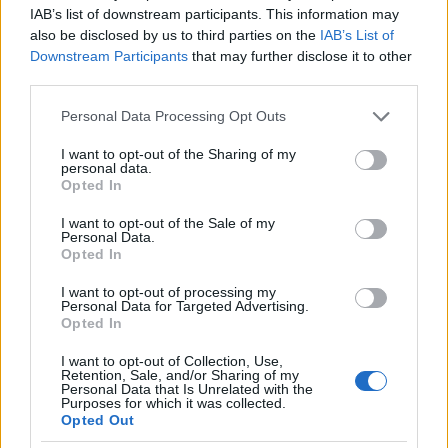
“constituency” della quale faccio parte attraverso
IAB’s list of downstream participants. This information may
Internet
Society Italia, è che questo conflitto di
also be disclosed by us to third parties on the
IAB’s List of
interessi non ci sia, considerando gli scambi
Downstream Participants
that may further disclose it to other
third parties.
continui entro ICANN tra gli utenti
dei
servizi e le
“supporting organizations” che forniscono i servizi,
Please note that this website/app uses one or more Google
Personal Data Processing Opt Outs
services and may gather and store information including but
quindi in una logica di armonizzazione tra domanda
not limited to your visit or usage behaviour. You may click to
I want to opt-out of the Sharing of my
e offerta.Circa il ruolo del Board, la mia opinione è
personal data.
grant or deny consent to Google and its third-party tags to
Opted In
che
ci vogliano dei contrappesi
e giudizi esterni
use your data for below specified purposes in below Google
consent section.
I want to opt-out of the Sale of my
indipendenti ma infine ci vogliono
meccanismi
Personal Data.
decisionali efficaci
per il buon funzionamento di
Opted In
ICANN. Su questo punto sono meno estremista di
I want to opt-out of processing my
Personal Data for Targeted Advertising.
M.M. poiché ritengo che il Board sin qui non abbia
Opted In
ecceduto nei propri poteri.
I want to opt-out of Collection, Use,
Retention, Sale, and/or Sharing of my
Il CATTIVO come riconosciuto da M.M.
Personal Data that Is Unrelated with the
Purposes for which it was collected.
Opted Out
ICANN ha di fatto il monopolio sulle funzioni di