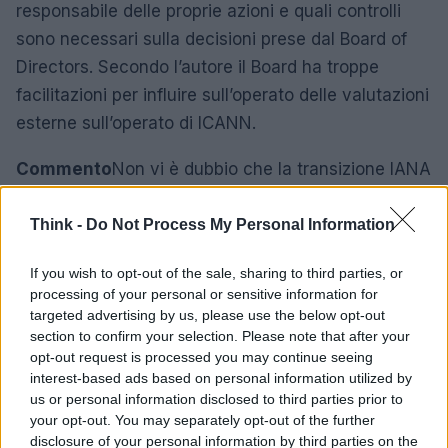
responsabile delle proprie azioni e quali controlli
sono necessari sulla decisioni prese dal Board of
Directors. Secondo l’autore il Board ha troppe
facilitazioni per influire sull’operato delle valutazioni
esterne sull’operato di ICANN.
Commento
Non vi è dubbio che la transizione IANA
abbia un senso politico generale e che pertanto i
governi tendano a voler avere maggiore voce in
Think -
Do Not Process My Personal Information
capitolo. La mia opinione in merito, avendo seguito
If you wish to opt-out of the sale, sharing to third parties, or
il GAC dal 1999 al 2014, è che i governi debbano
processing of your personal or sensitive information for
mantenere un ruolo non invasivo di garanti e
targeted advertising by us, please use the below opt-out
suggeritori di buone pratiche, stando dietro le
section to confirm your selection. Please note that after your
opt-out request is processed you may continue seeing
quinte e quindi non coinvolti direttamente nelle
interest-based ads based on personal information utilized by
questioni gestionali. Su questo sono quindi
us or personal information disclosed to third parties prior to
d’accordo con M.M.La mia opinione sulla ALAC
your opt-out. You may separately opt-out of the further
disclosure of your personal information by third parties on the