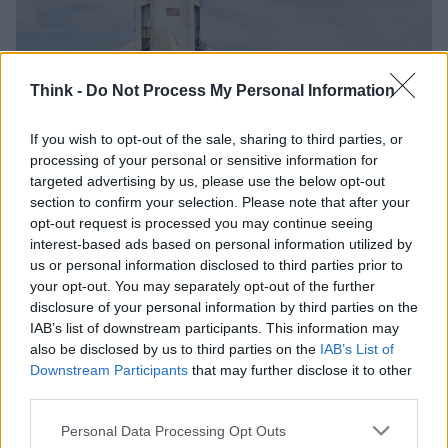
Think -
Do Not Process My Personal Information
Le offerte per il primo posto sull’astronave
di Jeff Bezos superano i $2 milioni
If you wish to opt-out of the sale, sharing to third parties, or
Le offerte per viaggiare con il primo volo dell'astronave di Jeff
processing of your personal or sensitive information for
Bezos hanno superato i 2 milioni di dollari in soli 14…
targeted advertising by us, please use the below opt-out
Redazione Think · 20 Mag 2021
section to confirm your selection. Please note that after your
opt-out request is processed you may continue seeing
interest-based ads based on personal information utilized by
MONEY
us or personal information disclosed to third parties prior to
your opt-out. You may separately opt-out of the further
disclosure of your personal information by third parties on the
IAB’s list of downstream participants. This information may
also be disclosed by us to third parties on the
IAB’s List of
Downstream Participants
that may further disclose it to other
third parties.
Please note that this website/app uses one or more Google
Personal Data Processing Opt Outs
services and may gather and store information including but