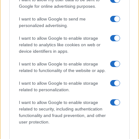
Google for online advertising purposes.
I want to allow Google to send me
personalized advertising.
Nuovo record per Jeff Bezos: il patrimonio
vale (di nuovo) più di $200 miliardi
I want to allow Google to enable storage
Le azioni di Amazon sono aumentate del 1,1% portando il
related to analytics like cookies on web or
patrimonio di Jeff Bezos a $200 miliardi: è la persona più
device identifiers in apps.
ricca…
I want to allow Google to enable storage
Redazione Think · 29 Apr 2021
related to functionality of the website or app.
MONEY
I want to allow Google to enable storage
related to personalization.
I want to allow Google to enable storage
related to security, including authentication
functionality and fraud prevention, and other
user protection.