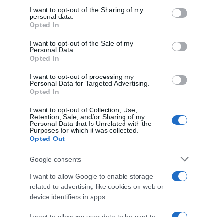
not limited to your visit or usage behaviour. You may click to
I want to opt-out of the Sharing of my
personal data.
grant or deny consent to Google and its third-party tags to
Opted In
use your data for below specified purposes in below Google
consent section.
I want to opt-out of the Sale of my
Jeff Bezos vende le azioni di Amazon e
Personal Data.
incassa $5,1 miliardi
Opted In
Jeff Bezos ha venduto 522.000 azioni Amazon per un valore
I want to opt-out of processing my
di 1,7 miliardi di dollari.
Personal Data for Targeted Advertising.
Opted In
Redazione Think · 12 Mag 2021
I want to opt-out of Collection, Use,
PEOPLE
Retention, Sale, and/or Sharing of my
Personal Data that Is Unrelated with the
Purposes for which it was collected.
Opted Out
Google consents
I want to allow Google to enable storage
related to advertising like cookies on web or
device identifiers in apps.
I want to allow my user data to be sent to