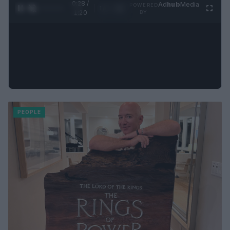
0:30 /
Ad
hub
Media
POWERED
1
/
4
1:20
BY
PEOPLE