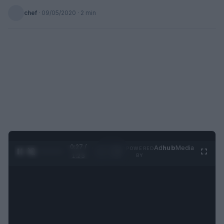
chef
·
09/05/2020
· 2 min
0:28 /
Ad
hub
Media
POWERED
1
/
4
1:23
BY