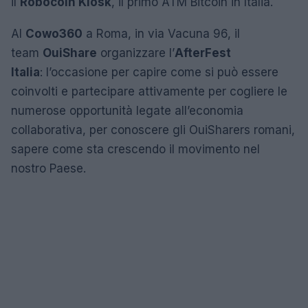
il
Robocoin Kiosk
, il primo ATM Bitcoin in Italia.
Al
Cowo360
a Roma, in via Vacuna 96, il
team
OuiShare
organizzare l’
AfterFest
Italia
: l’occasione per capire come si può essere
coinvolti e partecipare attivamente per cogliere le
numerose opportunità legate all’economia
collaborativa, per conoscere gli OuiSharers romani,
sapere come sta crescendo il movimento nel
nostro Paese.