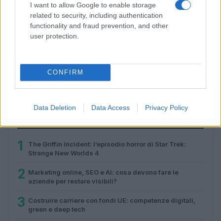
I want to allow Google to enable storage
related to security, including authentication
functionality and fraud prevention, and other
user protection.
NavCube3-mini: il ricevitore che rivoluzionerà la
navigazione lunare
CONFIRM
Edoardo Vitali · 4 Ago 2026
Data Deletion
Data Access
Privacy Policy
PIÙ LETTI
1
The Griffin Incident: l’episodio horror di Star Trek:
Strange New Worlds 4
2
Marketing online, SEO e AI: cosa devono fare le
aziende per restare visibili?
3
Costruire carriere con fondi UE: competenze digitali,
green e deep tech