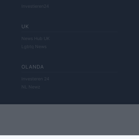
Investieren24
UK
News Hub UK
Lgbtq News
OLANDA
Investeren 24
NL Newz