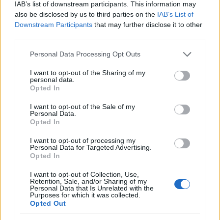
IAB’s list of downstream participants. This information may
FUTURE
also be disclosed by us to third parties on the
IAB’s List of
Downstream Participants
that may further disclose it to other
third parties.
Please note that this website/app uses one or more Google
Personal Data Processing Opt Outs
services and may gather and store information including but
not limited to your visit or usage behaviour. You may click to
I want to opt-out of the Sharing of my
personal data.
grant or deny consent to Google and its third-party tags to
Opted In
use your data for below specified purposes in below Google
consent section.
I want to opt-out of the Sale of my
Personal Data.
Opted In
Disarmo di Hamas e ritiro da Gaza: le tensioni tra
I want to opt-out of processing my
Personal Data for Targeted Advertising.
Israele e Trump
Opted In
Edoardo Marchesi · 7 Ago 2026
I want to opt-out of Collection, Use,
Retention, Sale, and/or Sharing of my
FUTURE
Personal Data that Is Unrelated with the
Purposes for which it was collected.
Opted Out