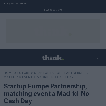
Salta al contenuto
8 Agosto 2026
8 Agosto 2026
⌕
×
⌕
HOME
»
FUTURE
»
STARTUP EUROPE PARTNERSHIP,
Cerca
MATCHING EVENT A MADRID. NO CASH DAY
Startup Europe Partnership,
matching event a Madrid. No
Cash Day