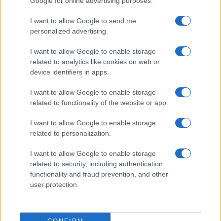
Google for online advertising purposes.
Israele e Trump
Edoardo Marchesi · 7 Ago 2026
I want to allow Google to send me
personalized advertising.
FUTURE
I want to allow Google to enable storage
related to analytics like cookies on web or
device identifiers in apps.
I want to allow Google to enable storage
related to functionality of the website or app.
I want to allow Google to enable storage
related to personalization.
I want to allow Google to enable storage
related to security, including authentication
functionality and fraud prevention, and other
Costruire carriere con fondi UE: competenze digitali,
user protection.
green e deep tech
Andrea Innocenti · 5 Ago 2026
FUTURE