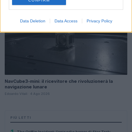
CONFIRM
Data Deletion
Data Access
Privacy Policy
NavCube3-mini: il ricevitore che rivoluzionerà la
navigazione lunare
Edoardo Vitali · 4 Ago 2026
PIÙ LETTI
The Griffin Incident: l’episodio horror di Star Trek: