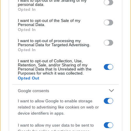
not limited to your visit or usage behaviour. You may click to
I want to opt-out of the Sharing of my
personal data.
grant or deny consent to Google and its third-party tags to
Opted In
use your data for below specified purposes in below Google
consent section.
I want to opt-out of the Sale of my
Personal Data.
Opted In
Continua a leggere
I want to opt-out of processing my
Personal Data for Targeted Advertising.
FUTURE
Opted In
I want to opt-out of Collection, Use,
Retention, Sale, and/or Sharing of my
Personal Data that Is Unrelated with the
Purposes for which it was collected.
Opted Out
Google consents
I want to allow Google to enable storage
related to advertising like cookies on web or
device identifiers in apps.
I want to allow my user data to be sent to
Disarmo di Hamas e ritiro da Gaza: le tensioni tra