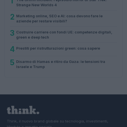
1
Strange New Worlds 4
2
Marketing online, SEO e AI: cosa devono fare le
aziende per restare visibili?
3
Costruire carriere con fondi UE: competenze digitali,
green e deep tech
4
Prestiti per ristrutturazioni green: cosa sapere
5
Disarmo di Hamas e ritiro da Gaza: le tensioni tra
Israele e Trump
Think, il nuovo brand globale su tecnologia, investimenti,
lifestyle e impatto sociale.