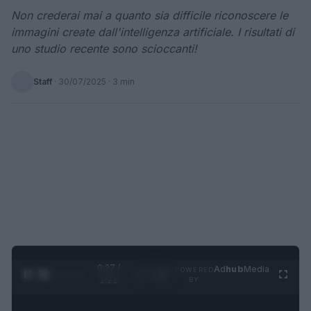
Non crederai mai a quanto sia difficile riconoscere le
immagini create dall'intelligenza artificiale. I risultati di
uno studio recente sono scioccanti!
Staff
·
30/07/2025
· 3 min
0:28 /
Ad
hub
Media
POWERED
1
/
4
1:21
BY