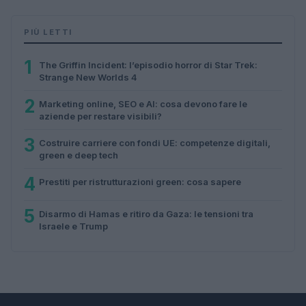
PIÙ LETTI
1
The Griffin Incident: l’episodio horror di Star Trek:
Strange New Worlds 4
2
Marketing online, SEO e AI: cosa devono fare le
aziende per restare visibili?
3
Costruire carriere con fondi UE: competenze digitali,
green e deep tech
4
Prestiti per ristrutturazioni green: cosa sapere
5
Disarmo di Hamas e ritiro da Gaza: le tensioni tra
Israele e Trump