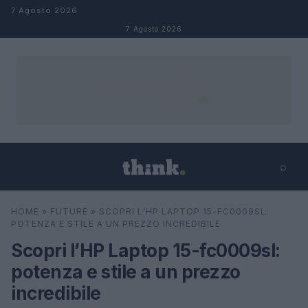
Salta al contenuto
7 Agosto 2026
7 Agosto 2026
⌕
×
⌕
HOME
»
FUTURE
»
SCOPRI L’HP LAPTOP 15-FC0009SL:
Cerca
POTENZA E STILE A UN PREZZO INCREDIBILE
Scopri l’HP Laptop 15-fc0009sl:
potenza e stile a un prezzo
incredibile