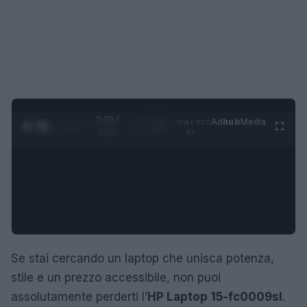
0:29 /
Ad
hub
Media
POWERED
1
/
4
1:21
BY
Se stai cercando un laptop che unisca potenza,
stile e un prezzo accessibile, non puoi
assolutamente perderti l’
HP Laptop 15-fc0009sl
.