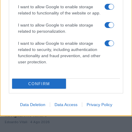
Costruire carriere con fondi UE: competenze digitali,
I want to allow Google to enable storage
green e deep tech
related to functionality of the website or app.
Andrea Innocenti · 5 Ago 2026
I want to allow Google to enable storage
FUTURE
related to personalization.
I want to allow Google to enable storage
related to security, including authentication
functionality and fraud prevention, and other
user protection.
CONFIRM
Data Deletion
Data Access
Privacy Policy
NavCube3-mini: il ricevitore che rivoluzionerà la
navigazione lunare
Edoardo Vitali · 4 Ago 2026