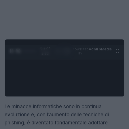
0:28 /
Ad
hub
Media
POWERED
1
/
4
1:23
BY
Le minacce informatiche sono in continua
evoluzione e, con l’aumento delle tecniche di
phishing, è diventato fondamentale adottare