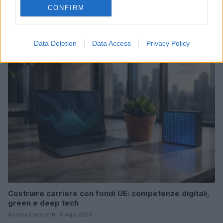
CONFIRM
Disarmo di Hamas e ritiro da Gaza: le tensioni tra
Israele e Trump
Edoardo Marchesi · 7 Ago 2026
Data Deletion
Data Access
Privacy Policy
FUTURE
Costruire carriere con fondi UE: competenze digitali,
green e deep tech
Andrea Innocenti · 5 Ago 2026