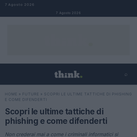
Salta al contenuto
7 Agosto 2026
7 Agosto 2026
⌕
×
⌕
HOME
»
FUTURE
»
SCOPRI LE ULTIME TATTICHE DI PHISHING
Cerca
E COME DIFENDERTI
Scopri le ultime tattiche di
phishing e come difenderti
Non crederai mai a come i criminali informatici si