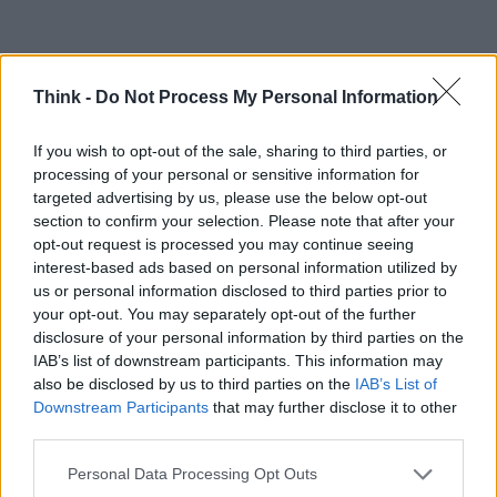
Think -
Do Not Process My Personal Information
If you wish to opt-out of the sale, sharing to third parties, or
processing of your personal or sensitive information for
targeted advertising by us, please use the below opt-out
section to confirm your selection. Please note that after your
opt-out request is processed you may continue seeing
interest-based ads based on personal information utilized by
In conclusione, con l’aumento delle minacce
us or personal information disclosed to third parties prior to
informatiche, è essenziale rimanere informati e
your opt-out. You may separately opt-out of the further
adottare misure di sicurezza adeguate. Non
disclosure of your personal information by third parties on the
IAB’s list of downstream participants. This information may
lasciarti ingannare dai criminali informatici:
also be disclosed by us to third parties on the
IAB’s List of
proteggi te stesso e la tua azienda con metodi di
Downstream Participants
that may further disclose it to other
autenticazione avanzati e una formazione
third parties.
adeguata! Ricorda, la sicurezza inizia da te.
Please note that this website/app uses one or more Google
Personal Data Processing Opt Outs
services and may gather and store information including but