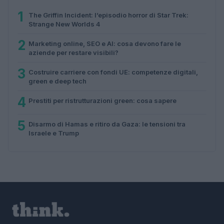
1
The Griffin Incident: l’episodio horror di Star Trek:
Strange New Worlds 4
2
Marketing online, SEO e AI: cosa devono fare le
aziende per restare visibili?
3
Costruire carriere con fondi UE: competenze digitali,
green e deep tech
4
Prestiti per ristrutturazioni green: cosa sapere
5
Disarmo di Hamas e ritiro da Gaza: le tensioni tra
Israele e Trump