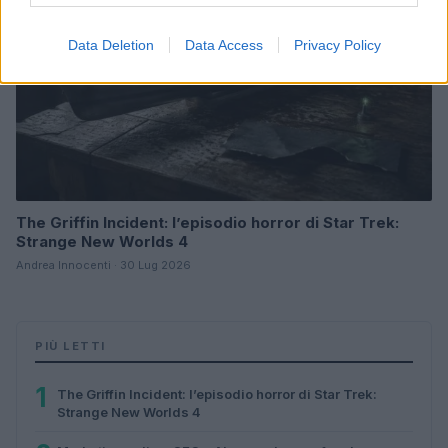
Data Deletion
Data Access
Privacy Policy
The Griffin Incident: l’episodio horror di Star Trek:
Strange New Worlds 4
Andrea Innocenti · 30 Lug 2026
PIÙ LETTI
1
The Griffin Incident: l’episodio horror di Star Trek:
Strange New Worlds 4