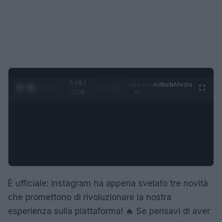
0:29 /
Ad
hub
Media
POWERED
1
/
4
1:20
BY
È ufficiale: Instagram ha appena svelato tre novità
che promettono di rivoluzionare la nostra
esperienza sulla piattaforma! 🔥 Se pensavi di aver