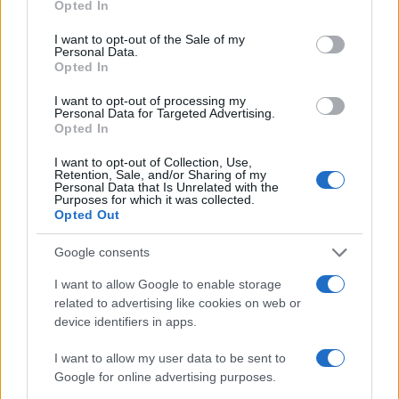
Opted In
use your data for below specified purposes in below Google
consent section.
I want to opt-out of the Sale of my
Continua a leggere
Personal Data.
Opted In
FUTURE
I want to opt-out of processing my
Personal Data for Targeted Advertising.
Opted In
I want to opt-out of Collection, Use,
Retention, Sale, and/or Sharing of my
Personal Data that Is Unrelated with the
Purposes for which it was collected.
Opted Out
Google consents
I want to allow Google to enable storage
related to advertising like cookies on web or
device identifiers in apps.
Costruire carriere con fondi UE: competenze digitali,
I want to allow my user data to be sent to
green e deep tech
Google for online advertising purposes.
Andrea Innocenti · 5 Ago 2026