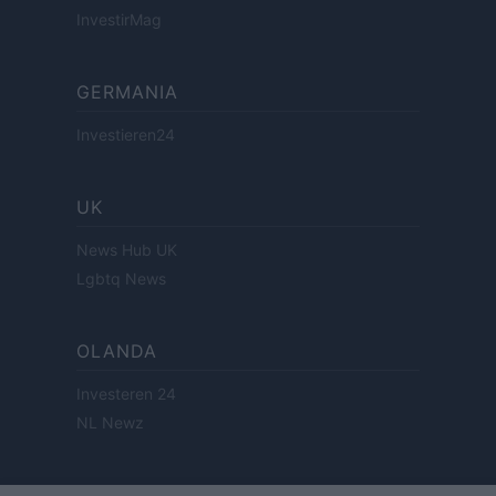
InvestirMag
GERMANIA
Investieren24
UK
News Hub UK
Lgbtq News
OLANDA
Investeren 24
NL Newz