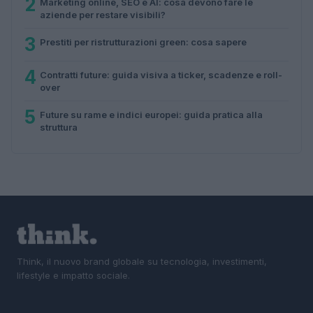
2
Marketing online, SEO e AI: cosa devono fare le
aziende per restare visibili?
3
Prestiti per ristrutturazioni green: cosa sapere
4
Contratti future: guida visiva a ticker, scadenze e roll-
over
5
Future su rame e indici europei: guida pratica alla
struttura
Think, il nuovo brand globale su tecnologia, investimenti,
lifestyle e impatto sociale.