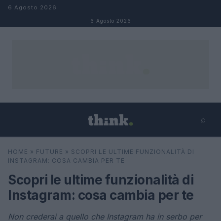
Salta al contenuto
6 Agosto 2026
6 Agosto 2026
⌕
×
⌕
HOME
»
FUTURE
»
SCOPRI LE ULTIME FUNZIONALITÀ DI
Cerca
INSTAGRAM: COSA CAMBIA PER TE
Scopri le ultime funzionalità di
Instagram: cosa cambia per te
Non crederai a quello che Instagram ha in serbo per