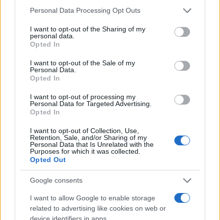
immaginare un mondo in cui la tecnologia ci
Please note that this website/app uses one or more Google
Personal Data Processing Opt Outs
services and may gather and store information including but
protegge e ci assiste in ogni momento?
not limited to your visit or usage behaviour. You may click to
I want to opt-out of the Sharing of my
personal data.
grant or deny consent to Google and its third-party tags to
Immagina di avere un cuore digitale che monitora
Opted In
use your data for below specified purposes in below Google
la tua salute e prevede possibili malattie. Oppure
consent section.
I want to opt-out of the Sale of my
Personal Data.
un sistema di AI che avvisa i vigili del fuoco in
Opted In
tempo reale durante un incendio, fornendo
I want to opt-out of processing my
informazioni vitali per la loro sicurezza.
Personal Data for Targeted Advertising.
Fantascienza? Non proprio, è il futuro che ci
Opted In
attende!
I want to opt-out of Collection, Use,
Retention, Sale, and/or Sharing of my
Personal Data that Is Unrelated with the
La strada verso questi traguardi è ancora lunga e
Purposes for which it was collected.
Opted Out
piena di sfide, ma il potenziale è enorme. Con il
giusto supporto e un approccio innovativo, l’Italia
Google consents
può diventare un faro di speranza nel panorama
I want to allow Google to enable storage
tecnologico mondiale. Se questo articolo ti ha
related to advertising like cookies on web or
sorpreso, non dimenticare di condividerlo con i tuoi
device identifiers in apps.