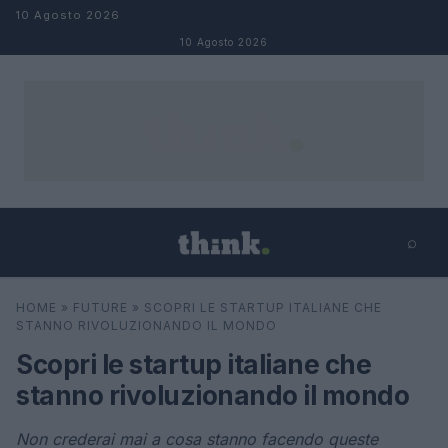
Salta al contenuto
10 Agosto 2026
10 Agosto 2026
⌕
×
⌕
HOME
»
FUTURE
»
SCOPRI LE STARTUP ITALIANE CHE
Cerca
STANNO RIVOLUZIONANDO IL MONDO
Scopri le startup italiane che
stanno rivoluzionando il mondo
Non crederai mai a cosa stanno facendo queste