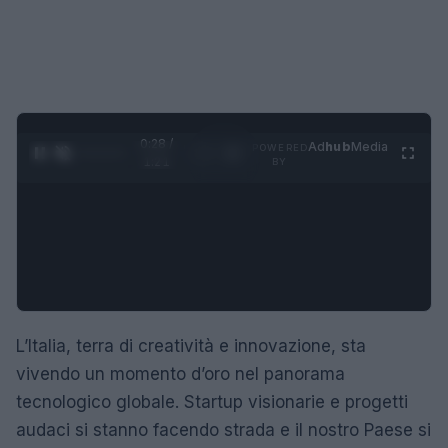
0:29 /
Ad
hub
Media
POWERED
1
/
4
1:21
BY
L’Italia, terra di creatività e innovazione, sta
vivendo un momento d’oro nel panorama
tecnologico globale. Startup visionarie e progetti
audaci si stanno facendo strada e il nostro Paese si