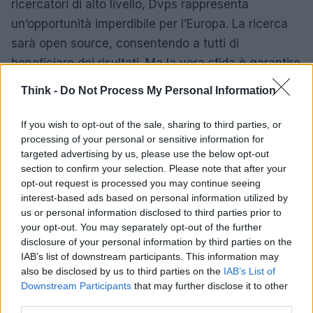
ricercatori di alto livello, Dvps rappresenta
un’opportunità imperdibile per l’Europa. La ricerca
sarà open source, consentendo a tutti di
beneficiare dei risultati. Ma la vera sfida è garantire
che queste tecnologie non vengano sfruttate da
Think -
Do Not Process My Personal Information
aziende estere per il loro profitto. È fondamentale
che l’innovazione rimanga a servizio del benessere
If you wish to opt-out of the sale, sharing to third parties, or
processing of your personal or sensitive information for
collettivo!
targeted advertising by us, please use the below opt-out
section to confirm your selection. Please note that after your
Un mondo di opportunità
opt-out request is processed you may continue seeing
interest-based ads based on personal information utilized by
In un futuro non troppo lontano, l’intelligenza
us or personal information disclosed to third parties prior to
artificiale potrebbe diventare uno strumento
your opt-out. You may separately opt-out of the further
disclosure of your personal information by third parties on the
fondamentale per la salute e la sicurezza. Le
IAB’s list of downstream participants. This information may
innovazioni in corso mirano a prevedere calamità
also be disclosed by us to third parties on the
IAB’s List of
naturali e migliorare le diagnosi mediche, rendendo
Downstream Participants
that may further disclose it to other
third parties.
le nostre vite più sicure e sostenibili. Riesci a