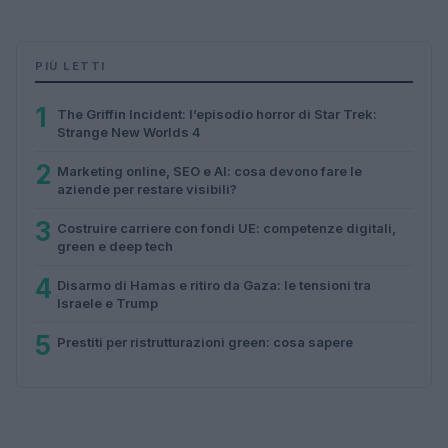
PIÙ LETTI
1
The Griffin Incident: l’episodio horror di Star Trek:
Strange New Worlds 4
2
Marketing online, SEO e AI: cosa devono fare le
aziende per restare visibili?
3
Costruire carriere con fondi UE: competenze digitali,
green e deep tech
4
Disarmo di Hamas e ritiro da Gaza: le tensioni tra
Israele e Trump
5
Prestiti per ristrutturazioni green: cosa sapere