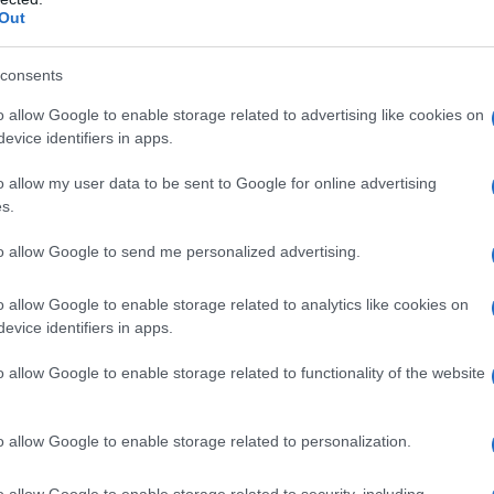
triche per bambini
Out
r bambini
, la sicurezza è sempre al primo posto!
consents
possono raggiungere una velocità massima di 7
o allow Google to enable storage related to advertising like cookies on
ba. La maggior parte dei modelli è dotata di un
evice identifiers in apps.
 controllare il veicolo a distanza, intervenendo
o allow my user data to be sent to Google for online advertising
he i tuoi bimbi possono divertirsi in totale
s.
remoto è particolarmente utile per i bambini più
to allow Google to send me personalized advertising.
i senza timore di correre rischi.
o allow Google to enable storage related to analytics like cookies on
ste auto a partire dai 3 anni, quando i bambini
evice identifiers in apps.
do della guida. E non dimentichiamo che molti
o allow Google to enable storage related to functionality of the website
iccoli di condividere l’emozione della guida con
’allegria che porteranno le uscite in auto: ogni
o allow Google to enable storage related to personalization.
o allow Google to enable storage related to security, including