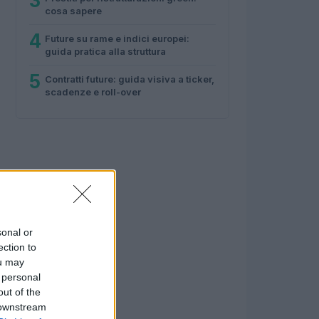
3
cosa sapere
4
Future su rame e indici europei:
guida pratica alla struttura
5
Contratti future: guida visiva a ticker,
scadenze e roll-over
sonal or
ection to
ou may
 personal
out of the
 downstream