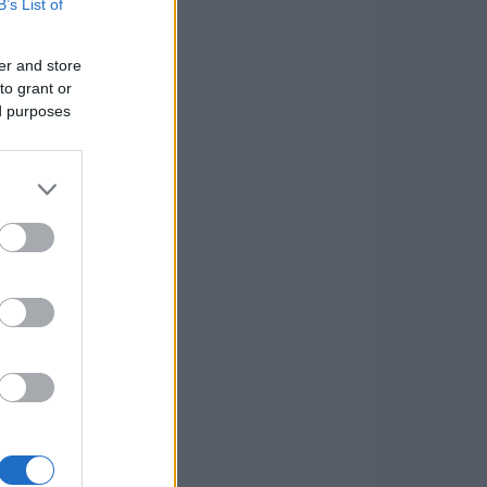
B’s List of
er and store
to grant or
ed purposes