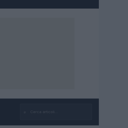
⌕
Cerca