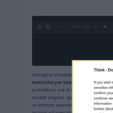
0:28 / 1:50
1
/
4
Think -
Do
Immagina un’estate di avventure a quatt
elettriche per bambini
non sono solo g
If you wish 
sensitive in
promettono ore di divertimento e scoper
confirm you
modelli originali, queste auto stimolano 
continue se
information 
un’infanzia spensierata. In questo artic
further disc
opzioni sul mercato, tutte pensate per 