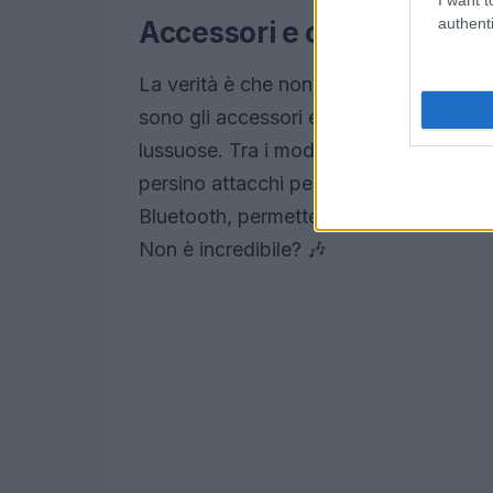
authenti
Accessori e caratteristich
La verità è che non tutte le macchine el
sono gli accessori e le caratteristiche 
lussuose. Tra i modelli più avanzati, puo
persino attacchi per MP3. Alcuni veicol
Bluetooth, permettendo ai bambini di as
Non è incredibile? 🎶