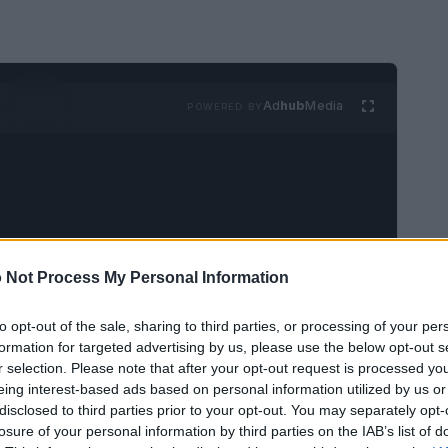
Ad
hub
Media
POWERED BY
 Not Process My Personal Information
ro ruote per i tuoi piccoli! Le
macchine
iocattoli, ma veri e propri veicoli che
to opt-out of the sale, sharing to third parties, or processing of your per
formation for targeted advertising by us, please use the below opt-out s
ta. Con design realistici che richiamano i
r selection. Please note that after your opt-out request is processed y
la fantasia dei bimbi e riportano gli adulti a
eing interest-based ads based on personal information utilized by us or
disclosed to third parties prior to your opt-out. You may separately opt-
olo, esploreremo insieme 15 delle migliori
losure of your personal information by third parties on the IAB’s list of
garantire sicurezza e divertimento. Sei pronto a