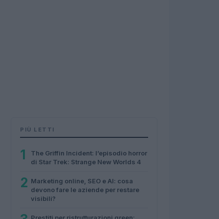
PIÙ LETTI
1
The Griffin Incident: l’episodio horror
di Star Trek: Strange New Worlds 4
2
Marketing online, SEO e AI: cosa
devono fare le aziende per restare
visibili?
Prestiti per ristrutturazioni green: