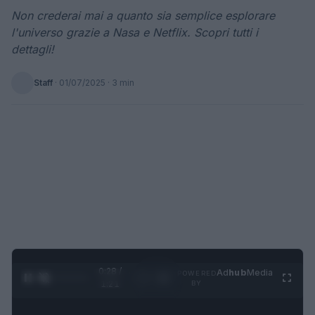
Non crederai mai a quanto sia semplice esplorare
l'universo grazie a Nasa e Netflix. Scopri tutti i
dettagli!
Staff
·
01/07/2025
· 3 min
0:29 /
Ad
hub
Media
POWERED
1
/
4
1:21
BY