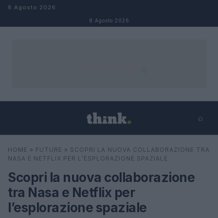
Salta al contenuto
8 Agosto 2026
8 Agosto 2026
⌕
×
⌕
HOME
»
FUTURE
»
SCOPRI LA NUOVA COLLABORAZIONE TRA
Cerca
NASA E NETFLIX PER L’ESPLORAZIONE SPAZIALE
Scopri la nuova collaborazione
tra Nasa e Netflix per
l’esplorazione spaziale