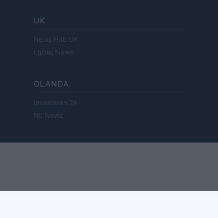
UK
News Hub UK
Lgbtq News
OLANDA
Investeren 24
NL Newz