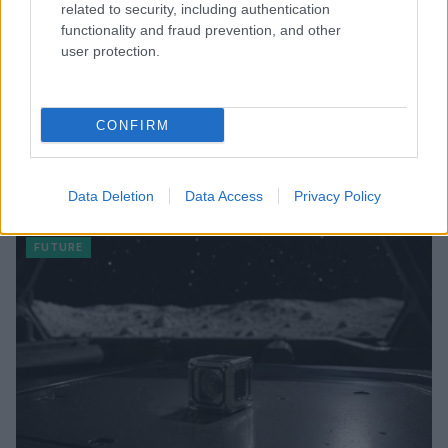
related to security, including authentication
functionality and fraud prevention, and other
user protection.
CONFIRM
Costruire carriere con fondi UE: competenze digitali,
green e deep tech
Data Deletion
Data Access
Privacy Policy
Andrea Innocenti · 5 Ago 2026
FUTURE