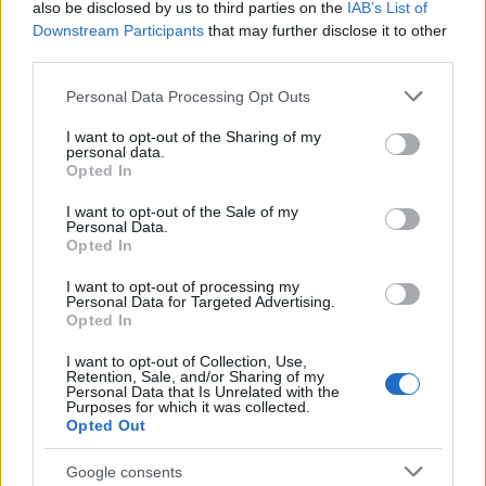
also be disclosed by us to third parties on the
IAB’s List of
Downstream Participants
that may further disclose it to other
third parties.
Please note that this website/app uses one or more Google
Personal Data Processing Opt Outs
services and may gather and store information including but
not limited to your visit or usage behaviour. You may click to
I want to opt-out of the Sharing of my
personal data.
grant or deny consent to Google and its third-party tags to
Opted In
use your data for below specified purposes in below Google
consent section.
I want to opt-out of the Sale of my
Personal Data.
Opted In
I want to opt-out of processing my
Personal Data for Targeted Advertising.
Opted In
I want to opt-out of Collection, Use,
Retention, Sale, and/or Sharing of my
Continua a leggere
Personal Data that Is Unrelated with the
Purposes for which it was collected.
Opted Out
FUTURE
Google consents