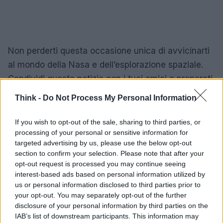
Non perderti questa occasione unica di avvicinarti
al mondo della Nasa e dell’esplorazione spaziale.
Condividi questa notizia con i tuoi amici e preparati
a un’estate di avventure straordinarie! 🌍🚀
Think -
Do Not Process My Personal Information
If you wish to opt-out of the sale, sharing to third parties, or
processing of your personal or sensitive information for
AUTORE
targeted advertising by us, please use the below opt-out
Staff
section to confirm your selection. Please note that after your
opt-out request is processed you may continue seeing
interest-based ads based on personal information utilized by
us or personal information disclosed to third parties prior to
your opt-out. You may separately opt-out of the further
disclosure of your personal information by third parties on the
IAB’s list of downstream participants. This information may