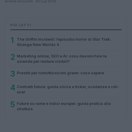
Andrea Innocenti · 30 Lug 2026
PIÙ LETTI
1
The Griffin Incident: l’episodio horror di Star Trek:
Strange New Worlds 4
2
Marketing online, SEO e AI: cosa devono fare le
aziende per restare visibili?
3
Prestiti per ristrutturazioni green: cosa sapere
4
Contratti future: guida visiva a ticker, scadenze e roll-
over
5
Future su rame e indici europei: guida pratica alla
struttura