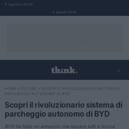
Salta al contenuto
6 Agosto 2026
6 Agosto 2026
⌕
×
⌕
HOME
»
FUTURE
»
SCOPRI IL RIVOLUZIONARIO SISTEMA DI
Cerca
PARCHEGGIO AUTONOMO DI BYD
Scopri il rivoluzionario sistema di
parcheggio autonomo di BYD
BYD ha fatto un annuncio che lascerà tutti a bocca