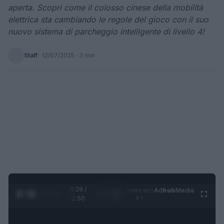
aperta. Scopri come il colosso cinese della mobilità
elettrica sta cambiando le regole del gioco con il suo
nuovo sistema di parcheggio intelligente di livello 4!
Staff
·
12/07/2025
· 3 min
0:28 /
Ad
hub
Media
POWERED
1
/
4
1:50
BY