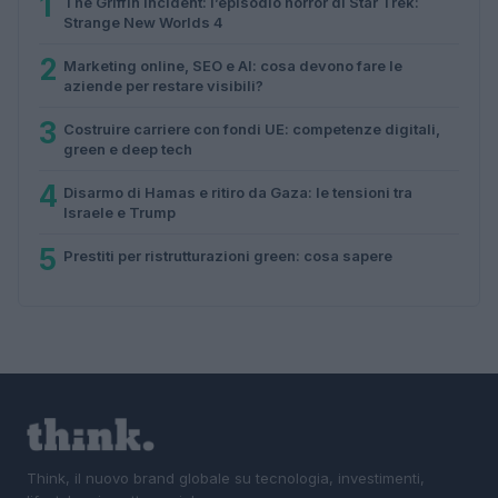
1
The Griffin Incident: l’episodio horror di Star Trek:
Strange New Worlds 4
2
Marketing online, SEO e AI: cosa devono fare le
aziende per restare visibili?
3
Costruire carriere con fondi UE: competenze digitali,
green e deep tech
4
Disarmo di Hamas e ritiro da Gaza: le tensioni tra
Israele e Trump
5
Prestiti per ristrutturazioni green: cosa sapere
Think, il nuovo brand globale su tecnologia, investimenti,