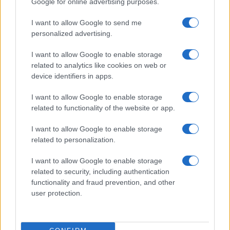
Google for online advertising purposes.
caratteristiche principali
Edoardo Vitali · 9 Ago 2026
I want to allow Google to send me
personalized advertising.
FUTURE
I want to allow Google to enable storage
related to analytics like cookies on web or
device identifiers in apps.
I want to allow Google to enable storage
related to functionality of the website or app.
I want to allow Google to enable storage
related to personalization.
I want to allow Google to enable storage
related to security, including authentication
functionality and fraud prevention, and other
Disarmo di Hamas e ritiro da Gaza: le tensioni tra
user protection.
Israele e Trump
Edoardo Marchesi · 7 Ago 2026
FUTURE