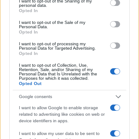
not limited to your visit or usage behaviour. You may click to
I want to opt-out of the Sharing of my
personal data.
grant or deny consent to Google and its third-party tags to
Opted In
use your data for below specified purposes in below Google
consent section.
I want to opt-out of the Sale of my
Personal Data.
Opted In
Continua a leggere
I want to opt-out of processing my
Personal Data for Targeted Advertising.
FUTURE
Opted In
I want to opt-out of Collection, Use,
Retention, Sale, and/or Sharing of my
Personal Data that Is Unrelated with the
Purposes for which it was collected.
Opted Out
Google consents
I want to allow Google to enable storage
related to advertising like cookies on web or
device identifiers in apps.
I want to allow my user data to be sent to
Rasoio elettrico Braun Serie 3 310s: recensione e