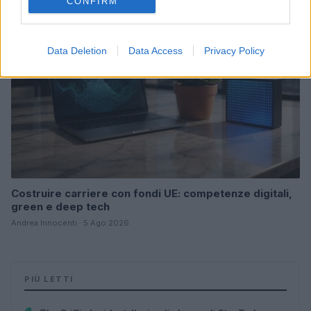
CONFIRM
Data Deletion
Data Access
Privacy Policy
Costruire carriere con fondi UE: competenze digitali,
green e deep tech
Andrea Innocenti · 5 Ago 2026
PIÙ LETTI