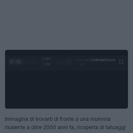
0:29 /
Ad
hub
Media
POWERED
1
/
4
1:50
BY
Immagina di trovarti di fronte a una mummia
risalente a oltre 2000 anni fa, ricoperta di tatuaggi