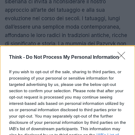
siberiana ci invita a riconsiderare il nostro
approccio all’arte del tatuaggio e alla sua
evoluzione nel corso dei secoli. I tatuaggi, lungi
dall’essere una semplice moda contemporanea,
affondano le loro radici in tradizioni antiche, ricche
di significato e storia. La mummia dei Pazyryk non
è solo un reperto archeologico, ma un ponte tra
Think -
Do Not Process My Personal Information
passato e presente, un invito a esplorare le storie
che i nostri corpi possono raccontare. Sei pronto a
If you wish to opt-out of the sale, sharing to third parties, or
scoprire il mondo affascinante dei tatuaggi e della
processing of your personal or sensitive information for
targeted advertising by us, please use the below opt-out
loro storia? 🔥✨
section to confirm your selection. Please note that after your
opt-out request is processed you may continue seeing
interest-based ads based on personal information utilized by
us or personal information disclosed to third parties prior to
your opt-out. You may separately opt-out of the further
disclosure of your personal information by third parties on the
IAB’s list of downstream participants. This information may
also be disclosed by us to third parties on the
IAB’s List of