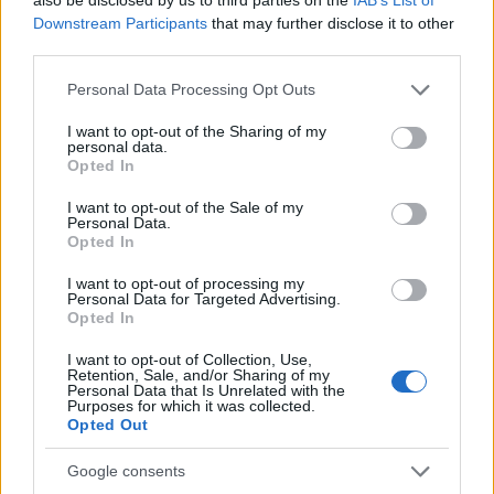
Downstream Participants
that may further disclose it to other
third parties.
Please note that this website/app uses one or more Google
Personal Data Processing Opt Outs
services and may gather and store information including but
not limited to your visit or usage behaviour. You may click to
I want to opt-out of the Sharing of my
personal data.
grant or deny consent to Google and its third-party tags to
Opted In
use your data for below specified purposes in below Google
consent section.
I want to opt-out of the Sale of my
Personal Data.
Opted In
AUTORE
I want to opt-out of processing my
Personal Data for Targeted Advertising.
Staff
Opted In
I want to opt-out of Collection, Use,
Retention, Sale, and/or Sharing of my
Personal Data that Is Unrelated with the
Purposes for which it was collected.
Opted Out
Google consents