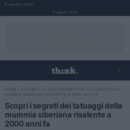
Salta al contenuto
8 Agosto 2026
8 Agosto 2026
⌕
×
⌕
HOME
»
FUTURE
»
SCOPRI I SEGRETI DEI TATUAGGI DELLA
Cerca
MUMMIA SIBERIANA RISALENTE A 2000 ANNI FA
Scopri i segreti dei tatuaggi della
mummia siberiana risalente a
2000 anni fa