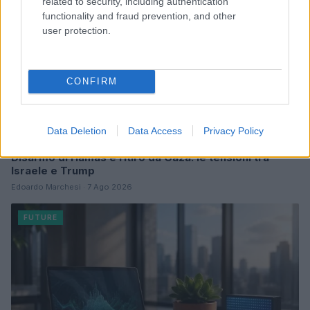
related to security, including authentication
functionality and fraud prevention, and other
user protection.
CONFIRM
Data Deletion
Data Access
Privacy Policy
Disarmo di Hamas e ritiro da Gaza: le tensioni tra
Israele e Trump
Edoardo Marchesi · 7 Ago 2026
FUTURE