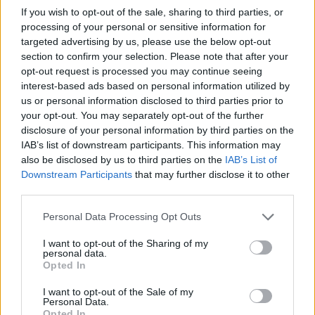
If you wish to opt-out of the sale, sharing to third parties, or
Non dimenticare che la scelta dei gadget giusti
processing of your personal or sensitive information for
targeted advertising by us, please use the below opt-out
può migliorare notevolmente la vita del tuo animale
section to confirm your selection. Please note that after your
domestico. Ora che conosci i migliori prodotti del
opt-out request is processed you may continue seeing
2024, quale sarà il primo che acquisterai? Fai
interest-based ads based on personal information utilized by
us or personal information disclosed to third parties prior to
sapere nei commenti quali gadget hai già provato e
your opt-out. You may separately opt-out of the further
quale ti ha sorpreso di più! 🔥✨
disclosure of your personal information by third parties on the
IAB’s list of downstream participants. This information may
also be disclosed by us to third parties on the
IAB’s List of
Downstream Participants
that may further disclose it to other
AUTORE
third parties.
Staff
Please note that this website/app uses one or more Google
Personal Data Processing Opt Outs
services and may gather and store information including but
not limited to your visit or usage behaviour. You may click to
I want to opt-out of the Sharing of my
personal data.
grant or deny consent to Google and its third-party tags to
Opted In
use your data for below specified purposes in below Google
consent section.
I want to opt-out of the Sale of my
Personal Data.
Opted In