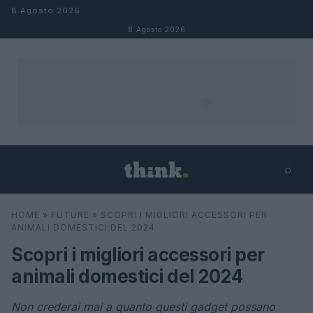
Salta al contenuto
8 Agosto 2026
8 Agosto 2026
⌕
×
⌕
HOME
»
FUTURE
»
SCOPRI I MIGLIORI ACCESSORI PER
Cerca
ANIMALI DOMESTICI DEL 2024
Scopri i migliori accessori per
animali domestici del 2024
Non crederai mai a quanto questi gadget possano