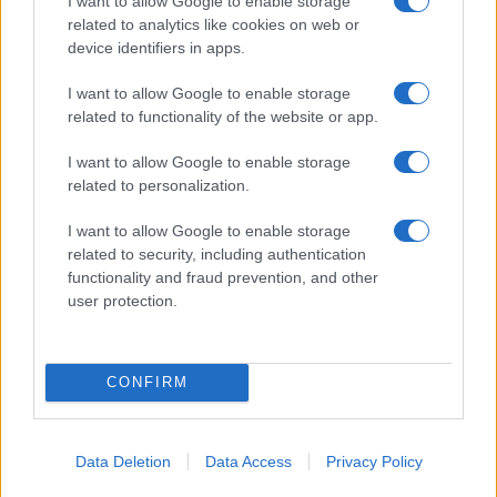
I want to allow Google to enable storage
related to analytics like cookies on web or
device identifiers in apps.
I want to allow Google to enable storage
related to functionality of the website or app.
I want to allow Google to enable storage
related to personalization.
I want to allow Google to enable storage
related to security, including authentication
Disarmo di Hamas e ritiro da Gaza: le tensioni tra
functionality and fraud prevention, and other
Israele e Trump
user protection.
Edoardo Marchesi · 7 Ago 2026
FUTURE
CONFIRM
Data Deletion
Data Access
Privacy Policy