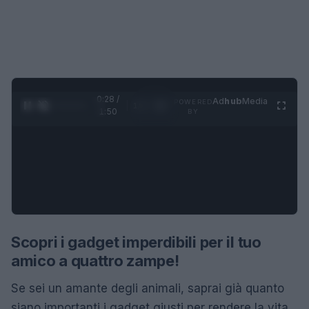
0:29 /
Ad
hub
Media
POWERED
1
/
4
1:50
BY
Scopri i gadget imperdibili per il tuo
amico a quattro zampe!
Se sei un amante degli animali, saprai già quanto
siano importanti i gadget giusti per rendere la vita