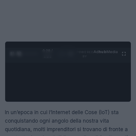
0:29 /
Ad
hub
Media
POWERED
1
/
4
1:21
BY
In un’epoca in cui l’Internet delle Cose (IoT) sta
conquistando ogni angolo della nostra vita
quotidiana, molti imprenditori si trovano di fronte a