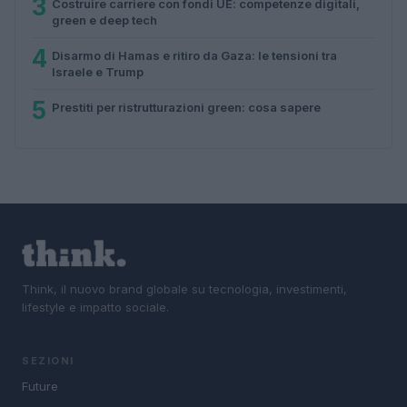
3
Costruire carriere con fondi UE: competenze digitali,
green e deep tech
4
Disarmo di Hamas e ritiro da Gaza: le tensioni tra
Israele e Trump
5
Prestiti per ristrutturazioni green: cosa sapere
Think, il nuovo brand globale su tecnologia, investimenti,
lifestyle e impatto sociale.
SEZIONI
Future