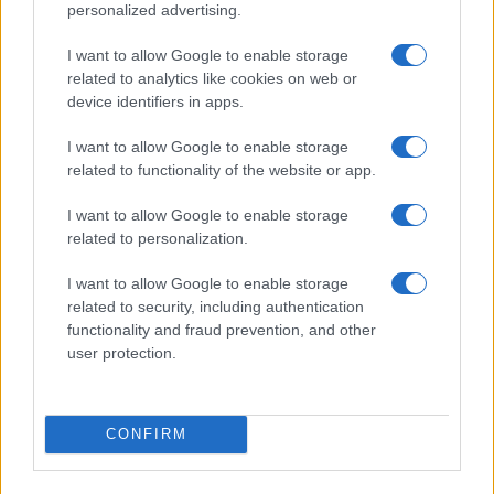
Continua a leggere
personalized advertising.
I want to allow Google to enable storage
FUTURE
related to analytics like cookies on web or
device identifiers in apps.
I want to allow Google to enable storage
related to functionality of the website or app.
I want to allow Google to enable storage
related to personalization.
I want to allow Google to enable storage
related to security, including authentication
functionality and fraud prevention, and other
user protection.
Rasoio elettrico Braun Serie 3 310s: recensione e
caratteristiche principali
Edoardo Vitali · 9 Ago 2026
CONFIRM
FUTURE