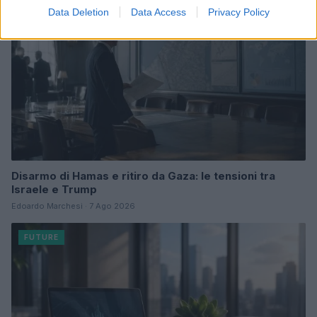
Data Deletion
Data Access
Privacy Policy
Disarmo di Hamas e ritiro da Gaza: le tensioni tra
Israele e Trump
Edoardo Marchesi · 7 Ago 2026
FUTURE