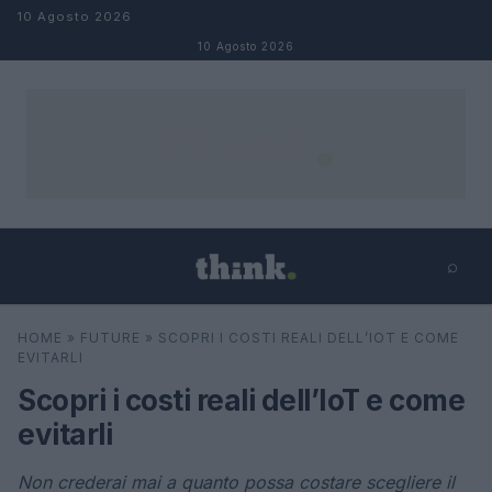
Salta al contenuto
10 Agosto 2026
10 Agosto 2026
⌕
×
⌕
HOME
»
FUTURE
»
SCOPRI I COSTI REALI DELL’IOT E COME
Cerca
EVITARLI
Scopri i costi reali dell’IoT e come
evitarli
Non crederai mai a quanto possa costare scegliere il