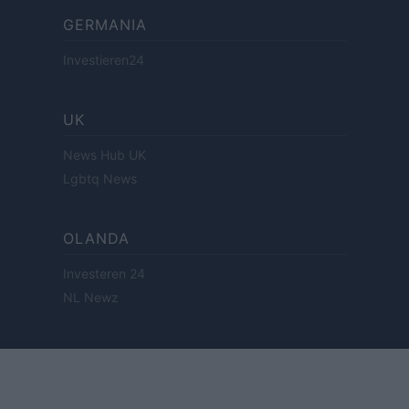
GERMANIA
Investieren24
UK
News Hub UK
Lgbtq News
OLANDA
Investeren 24
NL Newz