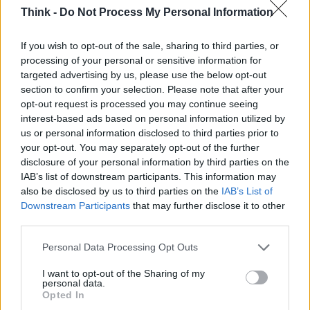
Think -
Do Not Process My Personal Information
In conclusione, mentre i costi iniziali possono
If you wish to opt-out of the sale, sharing to third parties, or
sembrare allettanti, è fondamentale approfondire e
processing of your personal or sensitive information for
considerare il quadro completo. In un settore in
targeted advertising by us, please use the below opt-out
section to confirm your selection. Please note that after your
rapida evoluzione, dove la tecnologia e le
opt-out request is processed you may continue seeing
normative cambiano continuamente, le aziende
interest-based ads based on personal information utilized by
che ignorano i costi nascosti dell’IoT rischiano di
us or personal information disclosed to third parties prior to
your opt-out. You may separately opt-out of the further
affrontare sfide insormontabili. Non lasciare che la
disclosure of your personal information by third parties on the
tua azienda diventi una statistica: investi
IAB’s list of downstream participants. This information may
saggiamente nella tua infrastruttura IoT!
also be disclosed by us to third parties on the
IAB’s List of
Downstream Participants
that may further disclose it to other
third parties.
Please note that this website/app uses one or more Google
Personal Data Processing Opt Outs
AUTORE
services and may gather and store information including but
Staff
not limited to your visit or usage behaviour. You may click to
I want to opt-out of the Sharing of my
personal data.
grant or deny consent to Google and its third-party tags to
Opted In
use your data for below specified purposes in below Google