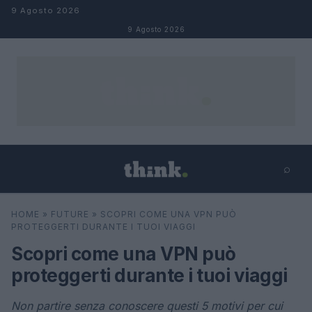
Salta al contenuto
9 Agosto 2026
9 Agosto 2026
⌕
×
⌕
HOME
»
FUTURE
»
SCOPRI COME UNA VPN PUÒ
Cerca
PROTEGGERTI DURANTE I TUOI VIAGGI
Scopri come una VPN può
proteggerti durante i tuoi viaggi
Non partire senza conoscere questi 5 motivi per cui