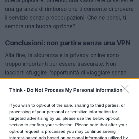
scelta popolare, offrendo una vasta rete di server e
una garanzia di rimborso che ti consente di provare
il servizio senza preoccupazioni. Che ne pensi, ti
sembra una buona opzione?
Conclusioni: non partire senza una VPN
Alla fine, la sicurezza e la privacy online sono
troppo importanti per essere trascurate. Non
lasciarti sfuggire l’opportunità di viaggiare senza
pensieri, proteggendo i tuoi dati e accedendo a
contenuti in tutto il mondo. Ricorda, senza una VPN
Think -
Do Not Process My Personal Information
sei vulnerabile a rischi inutili. Assicurati di partire
If you wish to opt-out of the sale, sharing to third parties, or
preparato e goditi ogni istante della tua avventura!
processing of your personal or sensitive information for
Hai già scelto la tua VPN ideale?
targeted advertising by us, please use the below opt-out
section to confirm your selection. Please note that after your
opt-out request is processed you may continue seeing
interest-based ads based on personal information utilized by