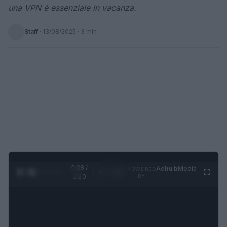
una VPN è essenziale in vacanza.
Staff
·
13/08/2025
· 3 min
0:29 /
Ad
hub
Media
POWERED
1
/
4
1:20
BY