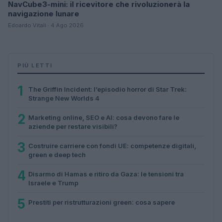
NavCube3-mini: il ricevitore che rivoluzionerà la
navigazione lunare
Edoardo Vitali · 4 Ago 2026
PIÙ LETTI
1
The Griffin Incident: l’episodio horror di Star Trek:
Strange New Worlds 4
2
Marketing online, SEO e AI: cosa devono fare le
aziende per restare visibili?
3
Costruire carriere con fondi UE: competenze digitali,
green e deep tech
4
Disarmo di Hamas e ritiro da Gaza: le tensioni tra
Israele e Trump
5
Prestiti per ristrutturazioni green: cosa sapere