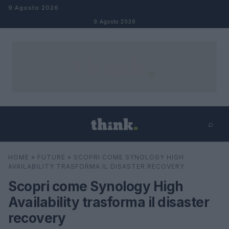
Salta al contenuto
9 Agosto 2026
9 Agosto 2026
⌕
×
⌕
HOME
»
FUTURE
»
SCOPRI COME SYNOLOGY HIGH
Cerca
AVAILABILITY TRASFORMA IL DISASTER RECOVERY
Scopri come Synology High
Availability trasforma il disaster
recovery