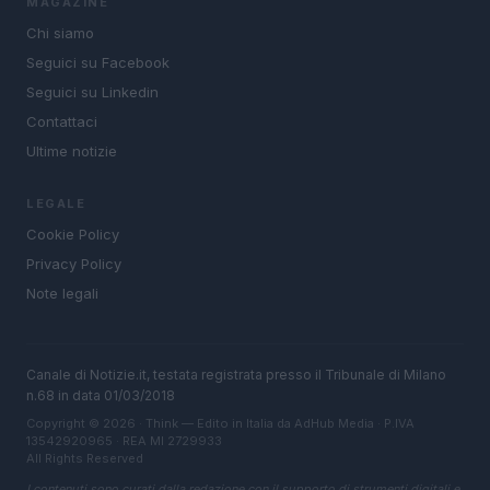
MAGAZINE
Chi siamo
Seguici su Facebook
Seguici su Linkedin
Contattaci
Ultime notizie
LEGALE
Cookie Policy
Privacy Policy
Note legali
Canale di Notizie.it, testata registrata presso il Tribunale di Milano
n.68 in data 01/03/2018
Copyright © 2026 · Think — Edito in Italia da
AdHub Media
· P.IVA
13542920965 · REA MI 2729933
All Rights Reserved
I contenuti sono curati dalla redazione con il supporto di strumenti digitali e