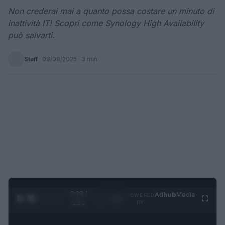
Non crederai mai a quanto possa costare un minuto di
inattività IT! Scopri come Synology High Availability
può salvarti.
Staff
·
08/08/2025
· 3 min
0:29 /
Ad
hub
Media
POWERED
1
/
4
1:21
BY