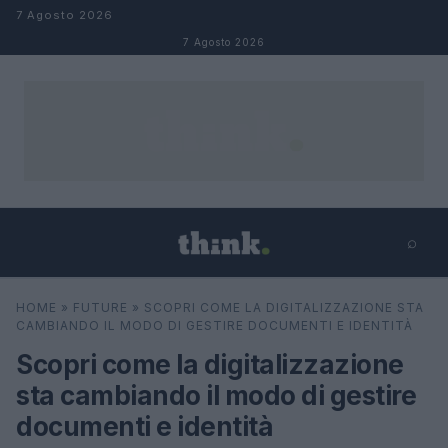
Salta al contenuto
7 Agosto 2026
7 Agosto 2026
⌕
×
⌕
HOME
»
FUTURE
»
SCOPRI COME LA DIGITALIZZAZIONE STA
Cerca
CAMBIANDO IL MODO DI GESTIRE DOCUMENTI E IDENTITÀ
Scopri come la digitalizzazione
sta cambiando il modo di gestire
documenti e identità