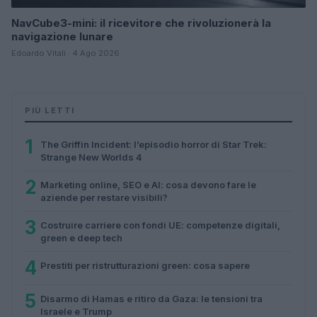
NavCube3-mini: il ricevitore che rivoluzionerà la
navigazione lunare
Edoardo Vitali · 4 Ago 2026
PIÙ LETTI
1
The Griffin Incident: l’episodio horror di Star Trek:
Strange New Worlds 4
2
Marketing online, SEO e AI: cosa devono fare le
aziende per restare visibili?
3
Costruire carriere con fondi UE: competenze digitali,
green e deep tech
4
Prestiti per ristrutturazioni green: cosa sapere
5
Disarmo di Hamas e ritiro da Gaza: le tensioni tra
Israele e Trump