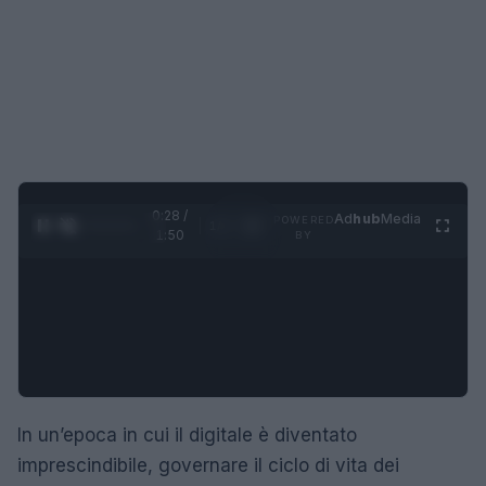
0:29 /
Ad
hub
Media
POWERED
1
/
4
1:50
BY
In un’epoca in cui il digitale è diventato
imprescindibile, governare il ciclo di vita dei