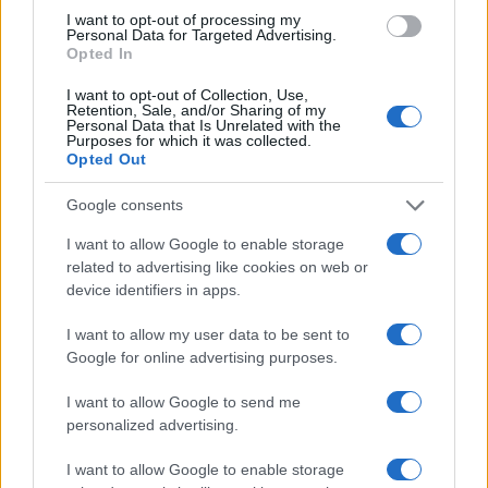
cruciale, il futuro di SB Italia e ItAgile si delinea
I want to opt-out of processing my
come un faro di innovazione, sicurezza e fiducia.
Personal Data for Targeted Advertising.
Opted In
Rimanere aggiornati su queste evoluzioni è
fondamentale per chiunque voglia navigare con
I want to opt-out of Collection, Use,
Retention, Sale, and/or Sharing of my
successo nel panorama digitale. E tu, sei pronto a
Personal Data that Is Unrelated with the
Purposes for which it was collected.
scoprire cosa ci riserva il futuro?
Opted Out
Google consents
I want to allow Google to enable storage
AUTORE
Staff
related to advertising like cookies on web or
device identifiers in apps.
I want to allow my user data to be sent to
Google for online advertising purposes.
I want to allow Google to send me
personalized advertising.
I want to allow Google to enable storage