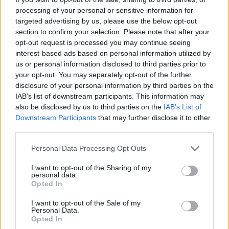
processing of your personal or sensitive information for
targeted advertising by us, please use the below opt-out
Conclusione: un futuro di fiducia e
section to confirm your selection. Please note that after your
trasparenza
opt-out request is processed you may continue seeing
interest-based ads based on personal information utilized by
La visione di SB Italia va oltre i confini nazionali.
us or personal information disclosed to third parties prior to
your opt-out. You may separately opt-out of the further
Con una maturità nella gestione della firma digitale,
disclosure of your personal information by third parties on the
l’azienda mira a portare il proprio know-how in
IAB’s list of downstream participants. This information may
Europa, affrontando mercati complessi come quello
also be disclosed by us to third parties on the
IAB’s List of
Downstream Participants
that may further disclose it to other
bancario e sanitario con solidità. “Siamo accreditati
third parties.
da AgID e operiamo in conformità con le linee
Please note that this website/app uses one or more Google
guida europee”, afferma Pellegrini. Questo
Personal Data Processing Opt Outs
services and may gather and store information including but
approccio non è solo una questione di compliance,
not limited to your visit or usage behaviour. You may click to
I want to opt-out of the Sharing of my
personal data.
ma rappresenta una scelta strategica per costruire
grant or deny consent to Google and its third-party tags to
Opted In
use your data for below specified purposes in below Google
fiducia e trasparenza nei processi digitali.
consent section.
I want to opt-out of the Sale of my
Personal Data.
In un mondo dove la digitalizzazione è sempre più
Opted In