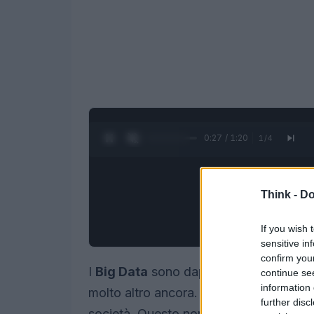
0:28 / 1:20
1
/
4
Think -
Do
If you wish 
sensitive in
confirm you
I
Big Data
sono dappertutto: gestione d
continue se
information 
molto altro ancora. Hanno un impatto n
further disc
società. Questo nonostante le argoment