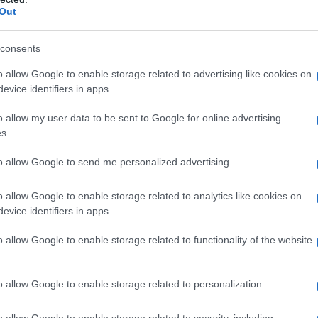
Out
consents
o allow Google to enable storage related to advertising like cookies on
evice identifiers in apps.
o allow my user data to be sent to Google for online advertising
s.
to allow Google to send me personalized advertising.
o allow Google to enable storage related to analytics like cookies on
evice identifiers in apps.
re presente che questo dovrebbe concentrarsi
o allow Google to enable storage related to functionality of the website
ciale misurabile. In altre parole, passare da
parla del
valore commerciale
che i Big Data
o allow Google to enable storage related to personalization.
g, si va ben oltre questi dati processabili.
lienti.
o allow Google to enable storage related to security, including