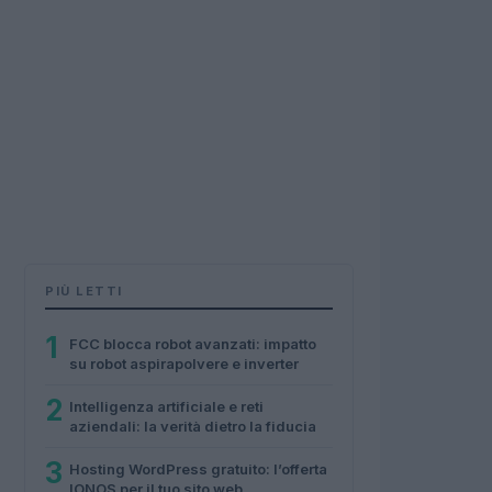
PIÙ LETTI
1
FCC blocca robot avanzati: impatto
su robot aspirapolvere e inverter
2
Intelligenza artificiale e reti
aziendali: la verità dietro la fiducia
3
Hosting WordPress gratuito: l’offerta
IONOS per il tuo sito web