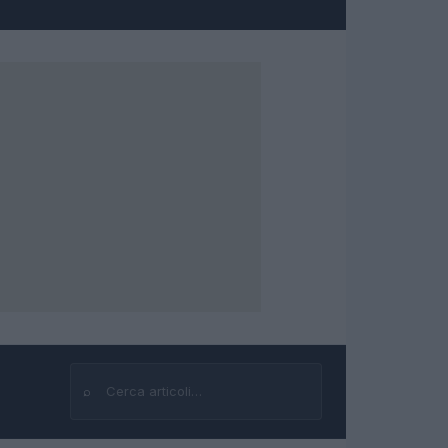
⌕
Cerca