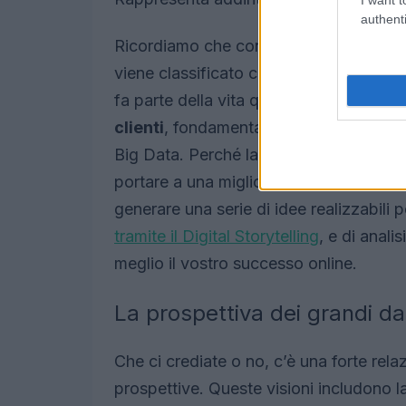
authenti
Ricordiamo che con Big Data si intende
viene classificato come strutturato e n
fa parte della vita quotidiana delle a
clienti
, fondamentale per lo sviluppo di
Big Data. Perché la business intelligenc
portare a una migliore comprensione del
generare una serie di idee realizzabili 
tramite il Digital Storytelling
, e di anal
meglio il vostro successo online.
La prospettiva dei grandi d
Che ci crediate o no, c’è una forte rela
prospettive. Queste visioni includono la