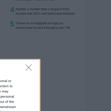
4
Hunter x Hunter Nen x Impact PS5:
sconto del 42% sull’edizione limitata
5
Come ho sviluppato un’app su
misura per la mia famiglia con l’IA
sonal or
ection to
ou may
 personal
out of the
 downstream