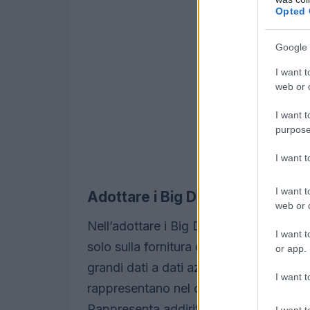
Opted 
Google 
I want t
web or d
I want t
purpose
I want 
I want t
Adottare i Big Data
web or d
Nell’adottare i Big Data, si deve tene
I want t
solo sulla fornitura di un valore commer
or app.
grandi dati a dati azionabili.Quando si 
I want t
rappresentano nel contesto del Marketin
Rappresenta addirittura un valore per i c
I want t