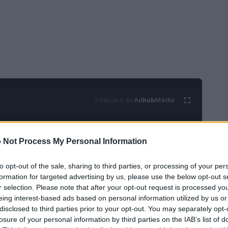
Ad
hub
Media
POWERED BY
 Not Process My Personal Information
to opt-out of the sale, sharing to third parties, or processing of your per
formation for targeted advertising by us, please use the below opt-out s
r selection. Please note that after your opt-out request is processed y
elle informazioni, gestione medica, marketing e
eing interest-based ads based on personal information utilized by us or
disclosed to third parties prior to your opt-out. You may separately opt-
on solo sulle aree di business, ma anche sulla
losure of your personal information by third parties on the IAB’s list of
azioni emerse in merito alla
riservatezza dei