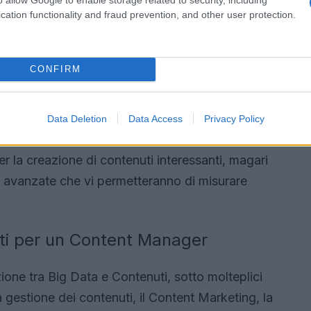
cation functionality and fraud prevention, and other user protection.
 il trattamento di un
grande volume di dati
che
on strutturato (lo spiegheremo più avanti) e che
CONFIRM
ziende. Non sorprende quindi che
l’analisi dei
 buoni contenuti, sia alla base di molte iniziative
e, sotto forma di dati in tempo reale, può
Data Deletion
Data Access
Privacy Policy
 vostro target di riferimento. Può aiutarvi a
per la creazione di contenuti interessanti, magari
isi avanzate che vi permetteranno di misurare
ati per un Content Manager
zione tra Big Data e Contenuti, sotto molteplici
 gestione dei contenuti, il Content Marketing, la