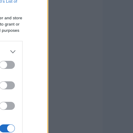
B’s List of
er and store
to grant or
ed purposes