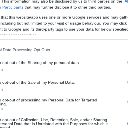
. This information may also be disclosed by us to third parties on the
IA
Participants
that may further disclose it to other third parties.
rketing è stato fortemente influenzato da
nche il Content Management. Il
Content
 that this website/app uses one or more Google services and may gath
including but not limited to your visit or usage behaviour. You may click 
utibile alla gestione di un marchio su Internet: si
 to Google and its third-party tags to use your data for below specifi
o, senza la necessità di vendere l’azienda,
ogle consent section.
l marchio. A differenza della pubblicità
l Data Processing Opt Outs
oncentra sul lungo termine
con l’obiettivo di
nti. Il punto fondamentale: i contenuti fanno
o opt-out of the Sharing of my personal data.
oro. Fare una lista di controllo dei contenuti di
In
andi benefici. Ma se volete aggiungere a questi
o opt-out of the Sale of my Personal Data.
 Data alla vostra strategia.
In
to opt-out of processing my Personal Data for Targeted
ing.
In
o opt-out of Collection, Use, Retention, Sale, and/or Sharing
ersonal Data that Is Unrelated with the Purposes for which it
lected.