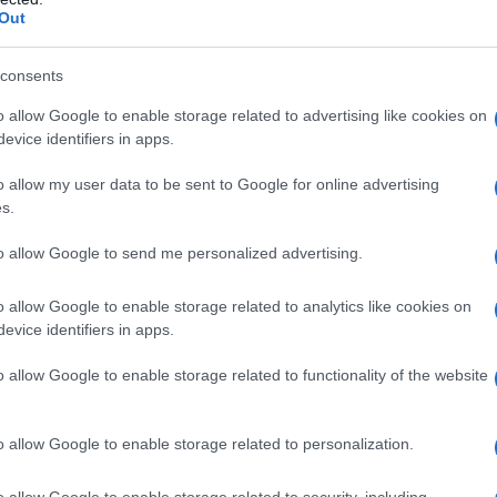
si solleva automaticamente quando il robot
Out
a tua casa impeccabile! Non ti sembra un sogno
consents
o allow Google to enable storage related to advertising like cookies on
ale che si adatta a te
evice identifiers in apps.
o allow my user data to be sent to Google for online advertising
n vero e proprio assistente domestico! Grazie al
s.
uò rilevare ostacoli anche di piccole dimensioni e
to allow Google to send me personalized advertising.
ali domestici, sarai felice di sapere che offre
s”
per le chiamate video e il
“Video Call &
o allow Google to enable storage related to analytics like cookies on
i pelosi mentre sei fuori. La numero 4 ti
evice identifiers in apps.
o allow Google to enable storage related to functionality of the website
o allow Google to enable storage related to personalization.
o allow Google to enable storage related to security, including