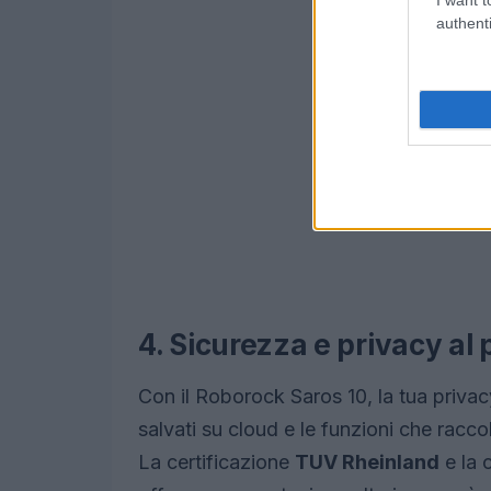
authenti
4. Sicurezza e privacy al
Con il Roborock Saros 10, la tua privac
salvati su cloud e le funzioni che raccol
La certificazione
TUV Rheinland
e la 