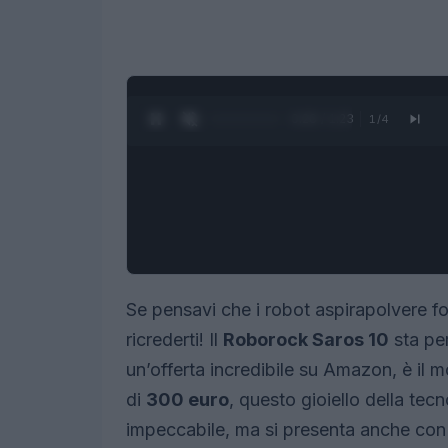
0:27 / 1:23
1
/
4
Se pensavi che i robot aspirapolvere f
ricrederti! Il
Roborock Saros 10
sta per
un’offerta incredibile su Amazon, è il
di
300 euro
, questo gioiello della tec
impeccabile, ma si presenta anche con 