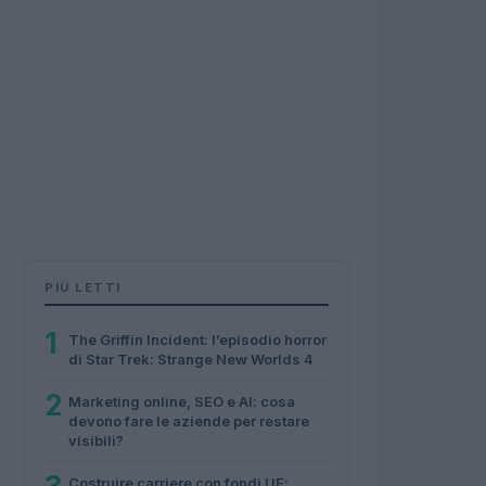
PIÙ LETTI
1
The Griffin Incident: l’episodio horror
di Star Trek: Strange New Worlds 4
2
Marketing online, SEO e AI: cosa
devono fare le aziende per restare
visibili?
Costruire carriere con fondi UE: