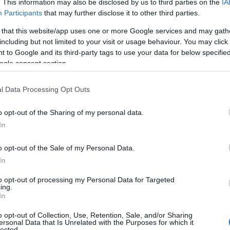
. This information may also be disclosed by us to third parties on the
IA
Participants
that may further disclose it to other third parties.
rock Saros 10 è progettato per infilarsi sotto i
 that this website/app uses one or more Google services and may gath
goli difficili da pulire. Ma non è solo l’aspetto
including but not limited to your visit or usage behaviour. You may click 
 to Google and its third-party tags to use your data for below specifi
azione avanzato, che include un
LDS retrattile
e
ogle consent section.
izia precisa e automatizzata, anche nelle zone
ò essere efficiente un robot così compatto!
l Data Processing Opt Outs
di polvere e sporco nei posti più inaccessibili
o opt-out of the Sharing of my personal data.
In
e senza precedenti
o opt-out of the Sale of my Personal Data.
In
 raggiunge un incredibile massimo di
22.000 Pa
!
to opt-out of processing my Personal Data for Targeted
 più ostinata non avrà scampo. La spazzola
ing.
In
igli, mentre il mocio vibrante, con
4000
o opt-out of Collection, Use, Retention, Sale, and/or Sharing
he le macchie più difficili vengano rimosse con
ersonal Data that Is Unrelated with the Purposes for which it
lected.