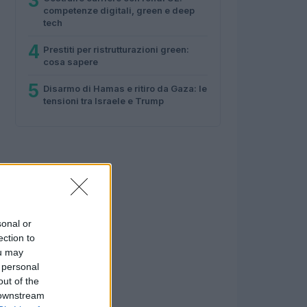
3
competenze digitali, green e deep
tech
4
Prestiti per ristrutturazioni green:
cosa sapere
5
Disarmo di Hamas e ritiro da Gaza: le
tensioni tra Israele e Trump
sonal or
ection to
ou may
 personal
out of the
 downstream