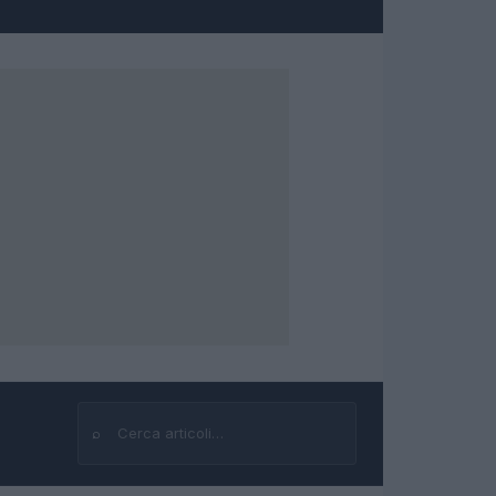
⌕
Cerca