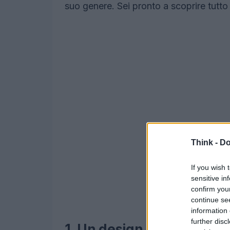
suo genere. Sei pronto a scoprire tutto 
Think -
Do
If you wish 
sensitive in
confirm you
continue se
information 
further disc
1. Un design intelligente 