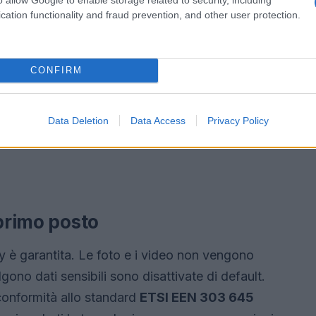
cation functionality and fraud prevention, and other user protection.
CONFIRM
Data Deletion
Data Access
Privacy Policy
 primo posto
y è garantita. Le foto e i video non vengono
gono dati sensibili sono disattivate di default.
conformità allo standard
ETSI EEN 303 645