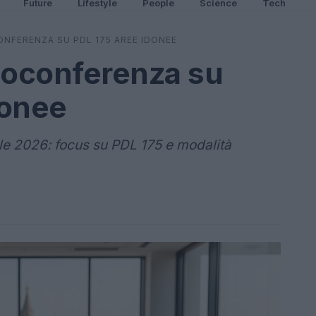
Future
Lifestyle
People
Science
Tech
ONFERENZA SU PDL 175 AREE IDONEE
eoconferenza su
donee
ile 2026: focus su PDL 175 e modalità