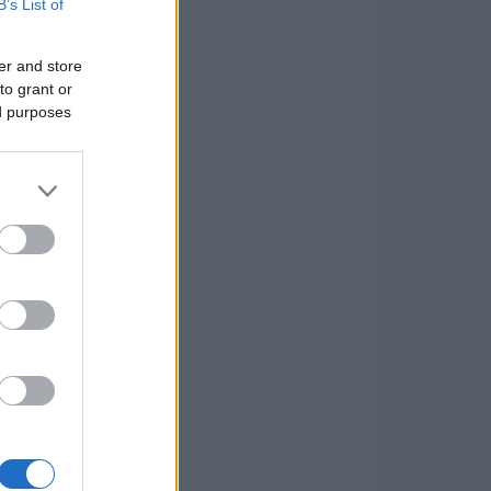
B’s List of
er and store
to grant or
ed purposes