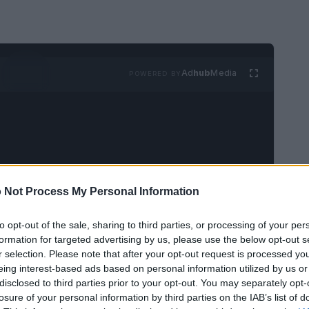
Ad
hub
Media
POWERED BY
 Not Process My Personal Information
nto al
Prot. n. 932/26
, i componenti dei
 prendere visione della comunicazione ufficiale
to opt-out of the sale, sharing to third parties, or processing of your per
formation for targeted advertising by us, please use the below opt-out s
segnala la convocazione di un
dipartimento
r selection. Please note that after your opt-out request is processed y
rvizi pubblici locali
, delle
Politiche agricole e
eing interest-based ads based on personal information utilized by us or
disclosed to third parties prior to your opt-out. You may separately opt-
, Urbanistica, Lavori Pubblici e Edilizia
, con
losure of your personal information by third parties on the IAB’s list of
anificazione e governance territoriale.