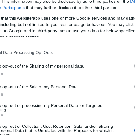
. This information may also be disclosed by us to third parties on the
IA
Participants
that may further disclose it to other third parties.
 that this website/app uses one or more Google services and may gath
including but not limited to your visit or usage behaviour. You may click 
 to Google and its third-party tags to use your data for below specifi
ogle consent section.
l Data Processing Opt Outs
o opt-out of the Sharing of my personal data.
In
o opt-out of the Sale of my Personal Data.
In
to opt-out of processing my Personal Data for Targeted
ing.
In
o opt-out of Collection, Use, Retention, Sale, and/or Sharing
partimenti citati e specifica la modalità di
ersonal Data that Is Unrelated with the Purposes for which it
lected.