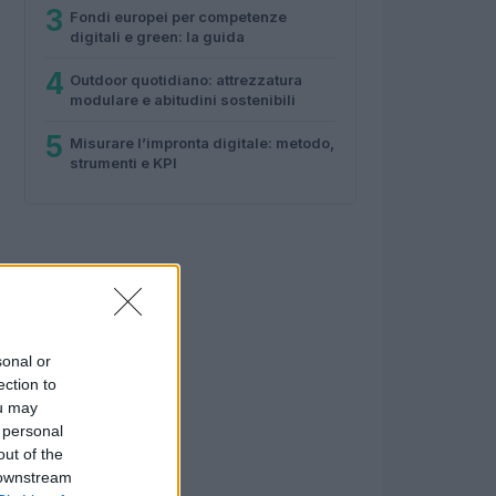
3
Fondi europei per competenze
digitali e green: la guida
4
Outdoor quotidiano: attrezzatura
modulare e abitudini sostenibili
5
Misurare l’impronta digitale: metodo,
strumenti e KPI
sonal or
ection to
ou may
 personal
out of the
 downstream