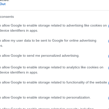
3 aprile 2026 ore 14.30
,
esclusivamente in
Out
 l’importanza della partecipazione puntuale e
consents
cumentazione
allegata, utile per un dibattito
o allow Google to enable storage related to advertising like cookies on
evice identifiers in apps.
unione
o allow my user data to be sent to Google for online advertising
s.
onfronto su elementi strategici relativi alla
to allow Google to send me personalized advertising.
o e alle implicazioni ambientali e urbanistiche
lare, il focus sarà sul
PDL 175 Aree Idonee
, un
o allow Google to enable storage related to analytics like cookies on
evice identifiers in apps.
ta tra competenze tecniche, agricole e
er favorire un approccio coordinato tra le
o allow Google to enable storage related to functionality of the website
e operative condivise che possano essere poi
tori.
o allow Google to enable storage related to personalization.
o allow Google to enable storage related to security, including