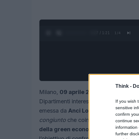
0:28 / 1:21
1
/
4
Think -
Do
Milano,
09 aprile 2026
– con riferime
Dipartimenti interessati sono invitati a
If you wish 
sensitive in
emessa da
Anci Lombardia
. La nota 
confirm you
congiunto
che coinvolge le aree dei
Se
continue se
information 
della green economy
e del
Territorio
further disc
l’obiettivo di confrontarsi su temi di pi