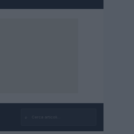
⌕
Cerca