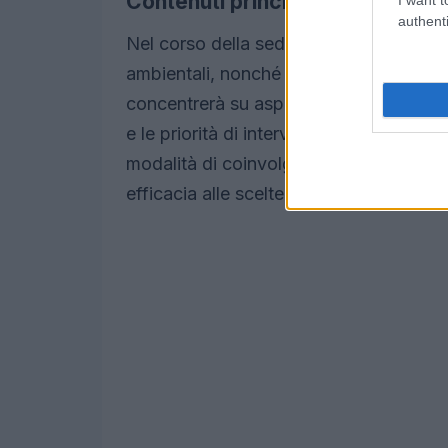
Contenuti principali del dibattito
authenti
Nel corso della seduta verranno esaminat
ambientali, nonché le sinergie possibili 
concentrerà su aspetti tecnici come la 
e le priorità di intervento. Saranno ino
modalità di coinvolgimento degli stakeh
efficacia alle scelte proposte.