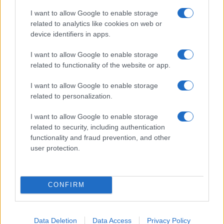
FUTURE
I want to allow Google to enable storage
related to analytics like cookies on web or
device identifiers in apps.
I want to allow Google to enable storage
related to functionality of the website or app.
I want to allow Google to enable storage
related to personalization.
I want to allow Google to enable storage
related to security, including authentication
functionality and fraud prevention, and other
Rasoio elettrico Braun Serie 3 310s: recensione e
user protection.
caratteristiche principali
Edoardo Vitali · 9 Ago 2026
CONFIRM
FUTURE
Data Deletion
Data Access
Privacy Policy