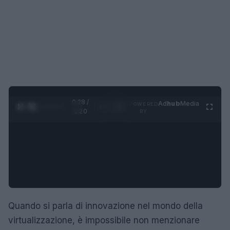
0:29 /
Ad
hub
Media
POWERED
1
/
4
1:20
BY
Quando si parla di innovazione nel mondo della
virtualizzazione, è impossibile non menzionare