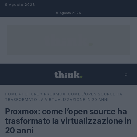
Salta al contenuto
9 Agosto 2026
9 Agosto 2026
⌕
×
⌕
HOME
»
FUTURE
»
PROXMOX: COME L’OPEN SOURCE HA
Cerca
TRASFORMATO LA VIRTUALIZZAZIONE IN 20 ANNI
Proxmox: come l’open source ha
trasformato la virtualizzazione in
20 anni