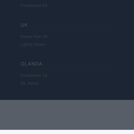
Investieren24
UK
News Hub UK
Lgbtq News
OLANDA
Investeren 24
NL Newz