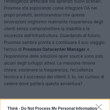
l’intelligenza artificiale sta aprendo nuovi scenari.
Proxmox sta esplorando come integrare l’IA nei
propri prodotti, assicurandosi che queste
innovazioni migliorino realmente l’esperienza degli
utenti senza compromettere la stabilità e la
sicurezza dell’infrastruttura. Guardando al futuro,
Proxmox sembra pronta a continuare il suo viaggio:
l’arrivo di
Proxmox Datacenter Manager
e
l’espansione delle soluzioni open source sono solo
alcuni degli sviluppi attesi. La missione rimane
chiara: sostenere la trasparenza, l’eccellenza
tecnica e il successo dei clienti. E tu, sei curioso di
vedere dove porterà questa avventura?
Think -
Do Not Process My Personal Information