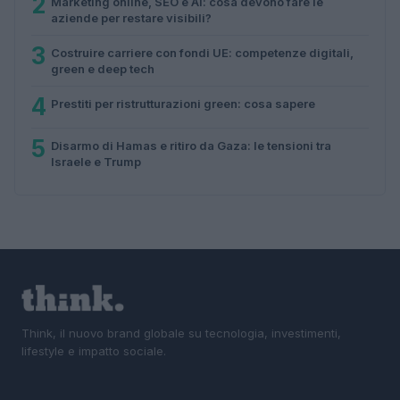
2
Marketing online, SEO e AI: cosa devono fare le
aziende per restare visibili?
3
Costruire carriere con fondi UE: competenze digitali,
green e deep tech
4
Prestiti per ristrutturazioni green: cosa sapere
5
Disarmo di Hamas e ritiro da Gaza: le tensioni tra
Israele e Trump
Think, il nuovo brand globale su tecnologia, investimenti,
lifestyle e impatto sociale.