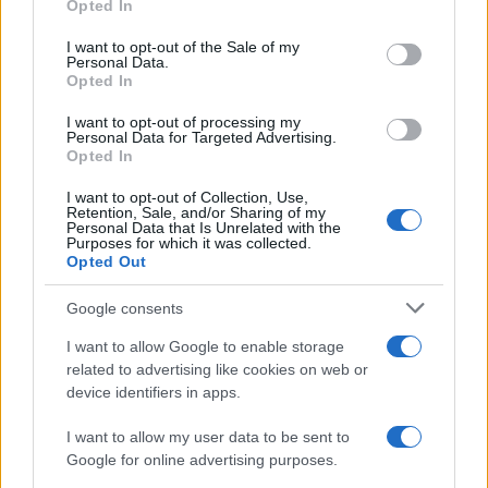
Opted In
use your data for below specified purposes in below Google
consent section.
I want to opt-out of the Sale of my
Continua a leggere
Personal Data.
Opted In
FUTURE
I want to opt-out of processing my
Personal Data for Targeted Advertising.
Opted In
I want to opt-out of Collection, Use,
Retention, Sale, and/or Sharing of my
Personal Data that Is Unrelated with the
Purposes for which it was collected.
Opted Out
Google consents
I want to allow Google to enable storage
related to advertising like cookies on web or
device identifiers in apps.
Disarmo di Hamas e ritiro da Gaza: le tensioni tra
I want to allow my user data to be sent to
Israele e Trump
Google for online advertising purposes.
Edoardo Marchesi · 7 Ago 2026