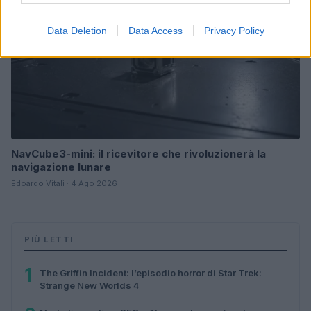
Data Deletion
Data Access
Privacy Policy
NavCube3-mini: il ricevitore che rivoluzionerà la
navigazione lunare
Edoardo Vitali · 4 Ago 2026
PIÙ LETTI
1
The Griffin Incident: l’episodio horror di Star Trek:
Strange New Worlds 4