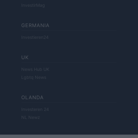
InvestirMag
GERMANIA
Investieren24
UK
News Hub UK
Lgbtq News
OLANDA
Investeren 24
NL Newz