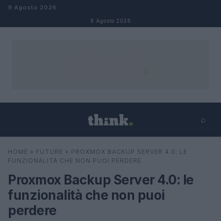
Salta al contenuto
9 Agosto 2026
9 Agosto 2026
⌕
×
⌕
HOME
»
FUTURE
»
PROXMOX BACKUP SERVER 4.0: LE
Cerca
FUNZIONALITÀ CHE NON PUOI PERDERE
Proxmox Backup Server 4.0: le
funzionalità che non puoi
perdere