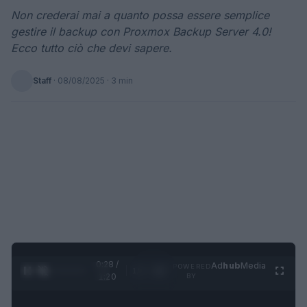
Non crederai mai a quanto possa essere semplice
gestire il backup con Proxmox Backup Server 4.0!
Ecco tutto ciò che devi sapere.
Staff
·
08/08/2025
· 3 min
0:29 /
Ad
hub
Media
POWERED
1
/
4
1:20
BY