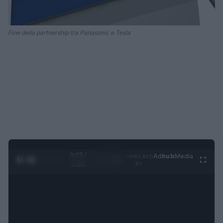
Fine della partnership tra Panasonic e Tesla
0:28 /
Ad
hub
Media
POWERED
1
/
4
1:23
BY