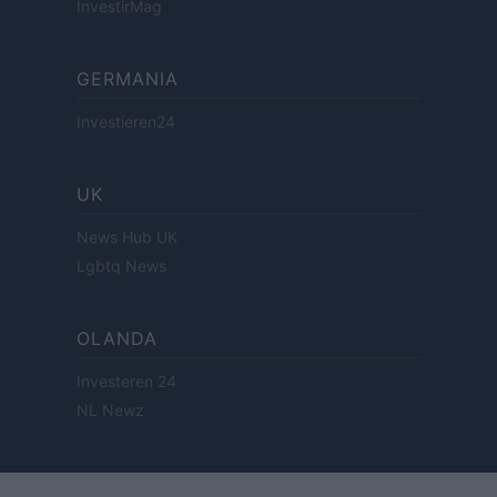
InvestirMag
GERMANIA
Investieren24
UK
News Hub UK
Lgbtq News
OLANDA
Investeren 24
NL Newz