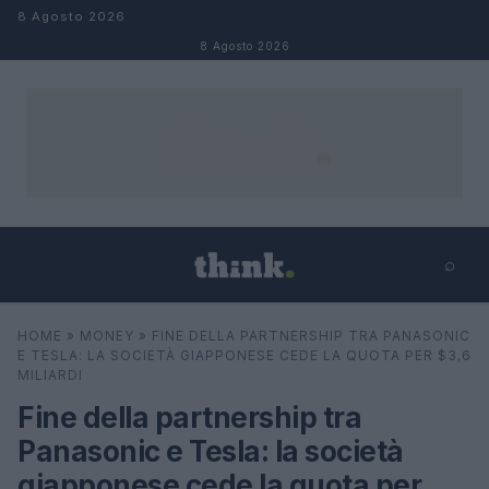
Salta al contenuto
8 Agosto 2026
8 Agosto 2026
⌕
×
⌕
HOME
»
MONEY
»
FINE DELLA PARTNERSHIP TRA PANASONIC
Cerca
E TESLA: LA SOCIETÀ GIAPPONESE CEDE LA QUOTA PER $3,6
MILIARDI
Fine della partnership tra
Panasonic e Tesla: la società
giapponese cede la quota per