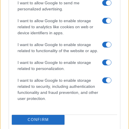
I want to allow Google to send me
personalized advertising.
I want to allow Google to enable storage
related to analytics like cookies on web or
device identifiers in apps.
I want to allow Google to enable storage
related to functionality of the website or app.
I want to allow Google to enable storage
Come configurare e usare X Money per pagare e
trasferire
related to personalization.
Niccolò Conforti · 3 Ago 2026
I want to allow Google to enable storage
related to security, including authentication
functionality and fraud prevention, and other
user protection.
PIÙ LETTI
1
Come scegliere un conto business efficiente: fee,
interessi, API, utenti e ERP
CONFIRM