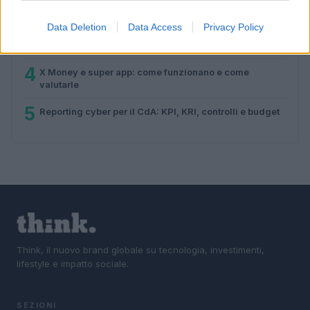
2
Come configurare e usare X Money per pagare e
trasferire
Data Deletion
Data Access
Privacy Policy
3
Come scegliere wallet, carte e conti con interessi
4
X Money e super app: come funzionano e come
valutarle
5
Reporting cyber per il CdA: KPI, KRI, controlli e budget
Think, il nuovo brand globale su tecnologia, investimenti,
lifestyle e impatto sociale.
SEZIONI