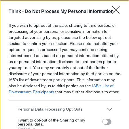
Think -
Do Not Process My Personal Information
Continua a leggere
If you wish to opt-out of the sale, sharing to third parties, or
processing of your personal or sensitive information for
MONEY
targeted advertising by us, please use the below opt-out
section to confirm your selection. Please note that after your
opt-out request is processed you may continue seeing
interest-based ads based on personal information utilized by
us or personal information disclosed to third parties prior to
your opt-out. You may separately opt-out of the further
disclosure of your personal information by third parties on the
IAB’s list of downstream participants. This information may
also be disclosed by us to third parties on the
IAB’s List of
Downstream Participants
that may further disclose it to other
third parties.
Please note that this website/app uses one or more Google
Personal Data Processing Opt Outs
services and may gather and store information including but
Come scegliere un conto business efficiente: fee,
not limited to your visit or usage behaviour. You may click to
I want to opt-out of the Sharing of my
interessi, API, utenti e ERP
personal data.
grant or deny consent to Google and its third-party tags to
Opted In
Andrea Innocenti · 3 Ago 2026