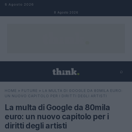
Salta al contenuto
8 Agosto 2026
8 Agosto 2026
⌕
×
⌕
HOME
»
FUTURE
»
LA MULTA DI GOOGLE DA 80MILA EURO:
Cerca
UN NUOVO CAPITOLO PER I DIRITTI DEGLI ARTISTI
La multa di Google da 80mila
euro: un nuovo capitolo per i
diritti degli artisti