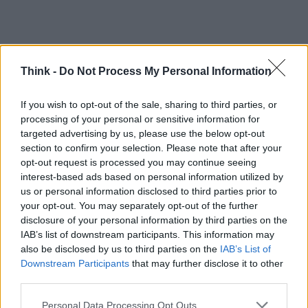
Think -
Do Not Process My Personal Information
If you wish to opt-out of the sale, sharing to third parties, or
processing of your personal or sensitive information for
targeted advertising by us, please use the below opt-out
section to confirm your selection. Please note that after your
opt-out request is processed you may continue seeing
È fondamentale che gli artisti e le organizzazioni
interest-based ads based on personal information utilized by
rimangano vigili e pronti a far sentire la propria
us or personal information disclosed to third parties prior to
your opt-out. You may separately opt-out of the further
voce. Non possiamo perdere di vista il fatto che
disclosure of your personal information by third parties on the
questo è solo l’inizio di una battaglia più ampia per
IAB’s list of downstream participants. This information may
la giustizia e l’equità nel mondo della musica e
also be disclosed by us to third parties on the
IAB’s List of
Downstream Participants
that may further disclose it to other
dell’arte. E tu, cosa ne pensi? Condivideresti con
third parties.
noi il tuo punto di vista su questa importante
Please note that this website/app uses one or more Google
Personal Data Processing Opt Outs
questione? 🎤✨