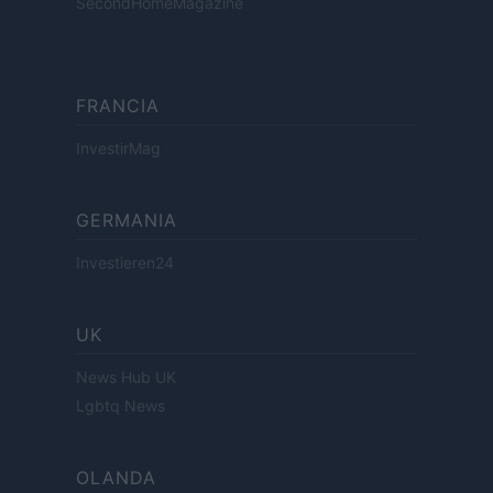
SecondHomeMagazine
FRANCIA
InvestirMag
GERMANIA
Investieren24
UK
News Hub UK
Lgbtq News
OLANDA