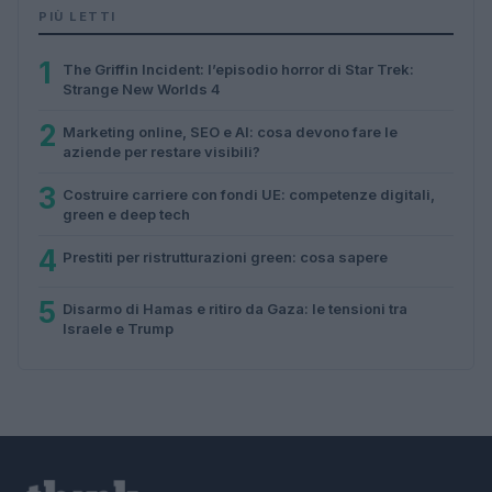
PIÙ LETTI
1
The Griffin Incident: l’episodio horror di Star Trek:
Strange New Worlds 4
2
Marketing online, SEO e AI: cosa devono fare le
aziende per restare visibili?
3
Costruire carriere con fondi UE: competenze digitali,
green e deep tech
4
Prestiti per ristrutturazioni green: cosa sapere
5
Disarmo di Hamas e ritiro da Gaza: le tensioni tra
Israele e Trump