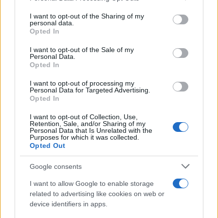
services and may gather and store information including but
not limited to your visit or usage behaviour. You may click to
I want to opt-out of the Sharing of my
personal data.
grant or deny consent to Google and its third-party tags to
Opted In
use your data for below specified purposes in below Google
AUTORE
consent section.
Staff
I want to opt-out of the Sale of my
Personal Data.
Opted In
I want to opt-out of processing my
Personal Data for Targeted Advertising.
Opted In
I want to opt-out of Collection, Use,
Retention, Sale, and/or Sharing of my
Personal Data that Is Unrelated with the
Purposes for which it was collected.
Opted Out
Google consents
I want to allow Google to enable storage
related to advertising like cookies on web or
device identifiers in apps.