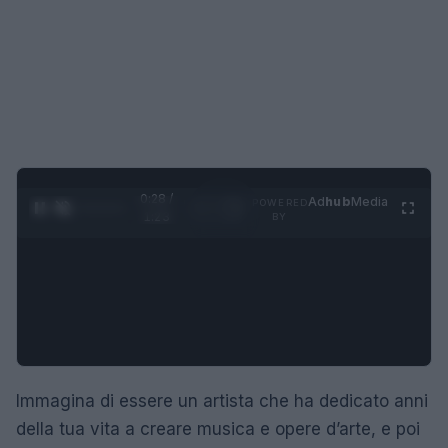
0:29 /
Ad
hub
Media
POWERED
1
/
4
1:23
BY
Immagina di essere un artista che ha dedicato anni
della tua vita a creare musica e opere d’arte, e poi