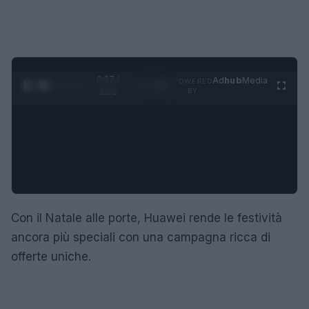
0:28 /
Ad
hub
Media
POWERED
1
/
4
1:21
BY
Con il Natale alle porte, Huawei rende le festività
ancora più speciali con una campagna ricca di
offerte uniche.