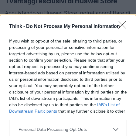
I vantaggi esclusivi di Huawei Store
Acquistando su Huawei Store, potrai approfittare di
una serie di vantaggi pensati per offrirti
Think -
Do Not Process My Personal Information
un’esperienza di shopping eccellente:
If you wish to opt-out of the sale, sharing to third parties, or
Consegna rapida e gratuita:
ricevi i tuoi ordini
processing of your personal or sensitive information for
in 1-2 giorni lavorativi senza costi aggiuntivi.
targeted advertising by us, please use the below opt-out
Pagamenti sicuri e flessibili:
scegli metodi
section to confirm your selection. Please note that after your
innovativi come Satispay o la rateizzazione con
opt-out request is processed you may continue seeing
Klarna.
interest-based ads based on personal information utilized by
us or personal information disclosed to third parties prior to
Assistenza clienti dedicata:
supporto post-
your opt-out. You may separately opt-out of the further
vendita disponibile per riparazioni gratuite e
disclosure of your personal information by third parties on the
diritto di recesso entro 14 giorni.
IAB’s list of downstream participants. This information may
also be disclosed by us to third parties on the
IAB’s List of
Come approfittare delle offerte natalizie
Downstream Participants
that may further disclose it to other
third parties.
Visita la landing page ufficiale:
scopri tutte le
Please note that this website/app uses one or more Google
promozioni su Huawei Store.
Personal Data Processing Opt Outs
services and may gather and store information including but
Scegli i prodotti desiderati:
trova il regalo