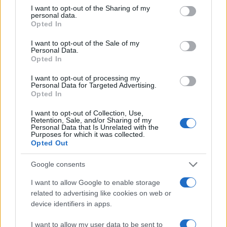
not limited to your visit or usage behaviour. You may click to
I want to opt-out of the Sharing of my
perfetto tra smartwatch, smartphone, tablet e
personal data.
grant or deny consent to Google and its third-party tags to
molto altro.
Opted In
use your data for below specified purposes in below Google
Usa il codice coupon:
inserisci
AMKTNATALE
consent section.
I want to opt-out of the Sale of my
per ottenere l’extra 8% di sconto al momento
Personal Data.
Opted In
dell’acquisto.
I want to opt-out of processing my
Personal Data for Targeted Advertising.
Quest’anno, Huawei ti aiuta a sorprendere i tuoi
Opted In
cari con regali unici e innovativi. Con offerte
I want to opt-out of Collection, Use,
imperdibili e la possibilità di ricevere regali extra, il
Retention, Sale, and/or Sharing of my
Personal Data that Is Unrelated with the
Natale 2024 sarà ancora più magico. Non
Purposes for which it was collected.
aspettare: le promozioni sono valide solo fino al
26
Opted Out
dicembre
! Visita subito Huawei Store e cogli
Google consents
l’occasione per rendere queste festività
I want to allow Google to enable storage
indimenticabili.
related to advertising like cookies on web or
device identifiers in apps.
I want to allow my user data to be sent to