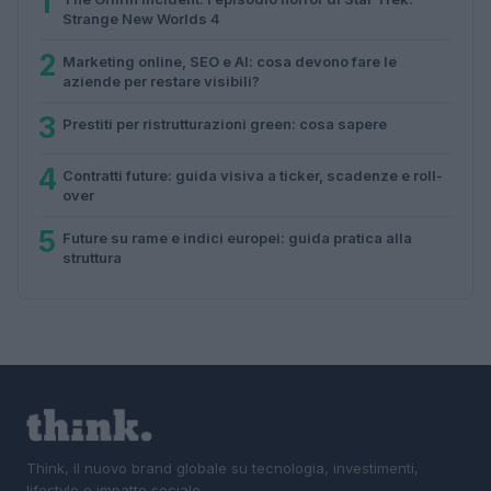
1
Strange New Worlds 4
2
Marketing online, SEO e AI: cosa devono fare le
aziende per restare visibili?
3
Prestiti per ristrutturazioni green: cosa sapere
4
Contratti future: guida visiva a ticker, scadenze e roll-
over
5
Future su rame e indici europei: guida pratica alla
struttura
Think, il nuovo brand globale su tecnologia, investimenti,
lifestyle e impatto sociale.