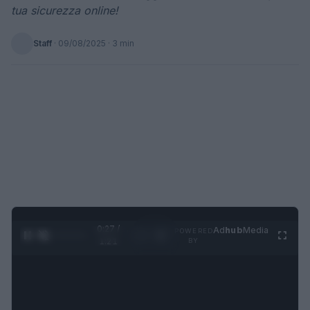
tua sicurezza online!
Staff
·
09/08/2025
· 3 min
0:28 /
Ad
hub
Media
POWERED
1
/
4
1:21
BY