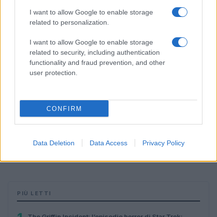
I want to allow Google to enable storage
related to personalization.
I want to allow Google to enable storage
related to security, including authentication
functionality and fraud prevention, and other
user protection.
CONFIRM
The Griffin Incident: l’episodio horror di Star Trek:
Strange New Worlds 4
Data Deletion
Data Access
Privacy Policy
Andrea Innocenti · 30 Lug 2026
PIÙ LETTI
The Griffin Incident: l’episodio horror di Star Trek: