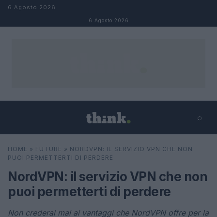
Salta al contenuto
6 Agosto 2026
6 Agosto 2026
⌕
×
⌕
HOME
»
FUTURE
»
NORDVPN: IL SERVIZIO VPN CHE NON
Cerca
PUOI PERMETTERTI DI PERDERE
NordVPN: il servizio VPN che non
puoi permetterti di perdere
Non crederai mai ai vantaggi che NordVPN offre per la