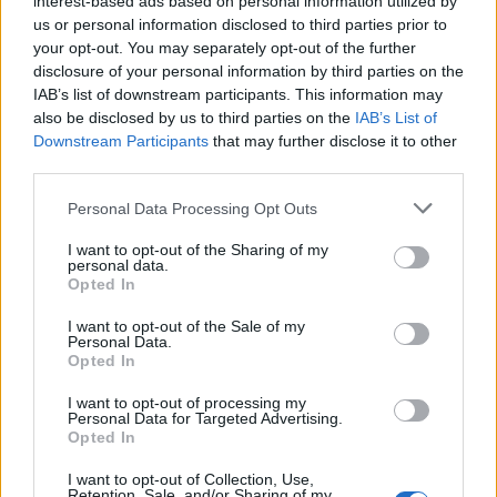
interest-based ads based on personal information utilized by
us or personal information disclosed to third parties prior to
your opt-out. You may separately opt-out of the further
disclosure of your personal information by third parties on the
IAB’s list of downstream participants. This information may
Continua a leggere
also be disclosed by us to third parties on the
IAB’s List of
Downstream Participants
that may further disclose it to other
third parties.
FUTURE
Please note that this website/app uses one or more Google
Personal Data Processing Opt Outs
services and may gather and store information including but
not limited to your visit or usage behaviour. You may click to
I want to opt-out of the Sharing of my
personal data.
grant or deny consent to Google and its third-party tags to
Opted In
use your data for below specified purposes in below Google
consent section.
I want to opt-out of the Sale of my
Personal Data.
Opted In
I want to opt-out of processing my
Personal Data for Targeted Advertising.
Opted In
I want to opt-out of Collection, Use,
Costruire carriere con fondi UE: competenze digitali,
Retention, Sale, and/or Sharing of my