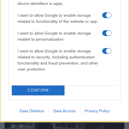
device identifiers in apps.
I want to allow Google to enable storage
related to functionality of the website or app.
I want to allow Google to enable storage
related to personalization.
Rasoio elettrico Braun Serie 3 310s: recensione e
I want to allow Google to enable storage
caratteristiche principali
related to security, including authentication
Edoardo Vitali · 9 Ago 2026
functionality and fraud prevention, and other
user protection.
FUTURE
CONFIRM
Data Deletion
Data Access
Privacy Policy