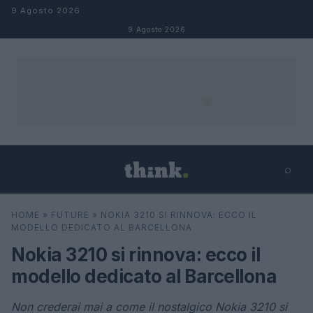
Salta al contenuto
9 Agosto 2026
9 Agosto 2026
⌕
×
⌕
HOME
»
FUTURE
»
NOKIA 3210 SI RINNOVA: ECCO IL
Cerca
MODELLO DEDICATO AL BARCELLONA
Nokia 3210 si rinnova: ecco il
modello dedicato al Barcellona
Non crederai mai a come il nostalgico Nokia 3210 si