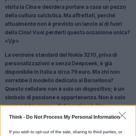
visita la Cina e desidera portare a casa un pezzo
della cultura calcistica. Ma affrettati, perché
attualmente non è previsto un lancio al di fuori
della Cina! Vuoi perderti questa occasione unica?
<\/p>
La versione standard del Nokia 3210, priva di
personalizzazioni e senza Deepseek, è già
disponibile in Italia a circa 79 euro. Ma chi non
vorrebbe il modello dedicato al Barcellona?
Questo cellulare non è solo un dispositivo; è un
simbolo di passione e appartenenza. Non è solo
un acquisto, ma una dichiarazione!<\/p>
Think -
Do Not Process My Personal Information
In conclusione, il
HMD Barça 3210
non è solo un
telefono, ma un vero e proprio pezzo da
If you wish to opt-out of the sale, sharing to third parties, or