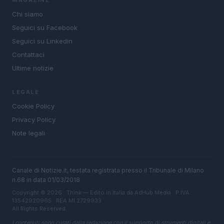
MAGAZINE
Chi siamo
Seguici su Facebook
Seguici su Linkedin
Contattaci
Ultime notizie
LEGALE
Cookie Policy
Privacy Policy
Note legali
Canale di Notizie.it, testata registrata presso il Tribunale di Milano
n.68 in data 01/03/2018
Copyright © 2026 · Think — Edito in Italia da
AdHub Media
· P.IVA
13542920965 · REA MI 2729933
All Rights Reserved
I contenuti sono curati dalla redazione con il supporto di strumenti digitali e