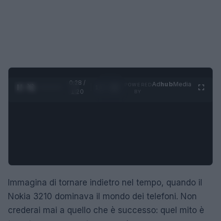
0:29 /
Ad
hub
Media
POWERED
1
/
4
1:20
BY
Immagina di tornare indietro nel tempo, quando il
Nokia 3210 dominava il mondo dei telefoni. Non
crederai mai a quello che è successo: quel mito è