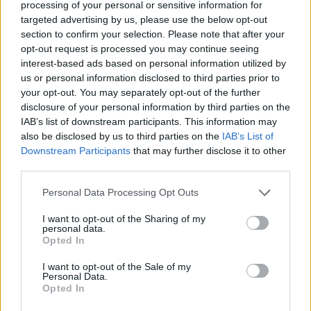
collezione che unisce nostalgia, innovazione e
processing of your personal or sensitive information for
targeted advertising by us, please use the below opt-out
amore per il calcio. Se sei un tifoso del Barcellona,
section to confirm your selection. Please note that after your
questa è un’occasione da non perdere
opt-out request is processed you may continue seeing
assolutamente! Condividi la tua passione e fai
interest-based ads based on personal information utilized by
us or personal information disclosed to third parties prior to
sapere a tutti di questo fantastico gadget!<\/p>
your opt-out. You may separately opt-out of the further
disclosure of your personal information by third parties on the
IAB’s list of downstream participants. This information may
also be disclosed by us to third parties on the
IAB’s List of
AUTORE
Staff
Downstream Participants
that may further disclose it to other
third parties.
Please note that this website/app uses one or more Google
Personal Data Processing Opt Outs
services and may gather and store information including but
not limited to your visit or usage behaviour. You may click to
I want to opt-out of the Sharing of my
personal data.
grant or deny consent to Google and its third-party tags to
Opted In
use your data for below specified purposes in below Google
consent section.
I want to opt-out of the Sale of my
Personal Data.
Opted In