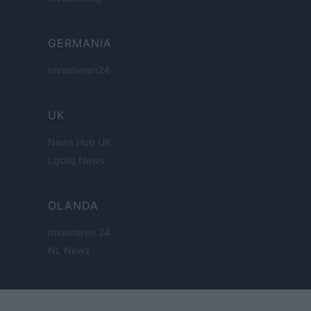
GERMANIA
Investieren24
UK
News Hub UK
Lgbtq News
OLANDA
Investeren 24
NL Newz