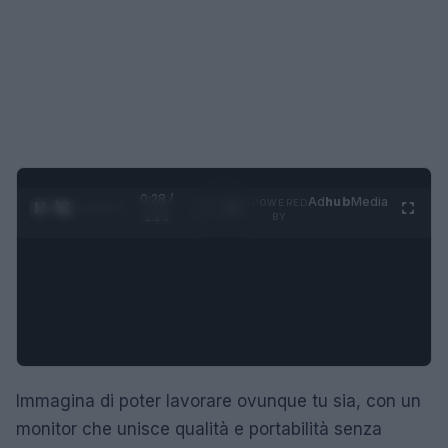
0:29 /
Ad
hub
Media
POWERED
1
/
4
1:21
BY
Immagina di poter lavorare ovunque tu sia, con un
monitor che unisce qualità e portabilità senza