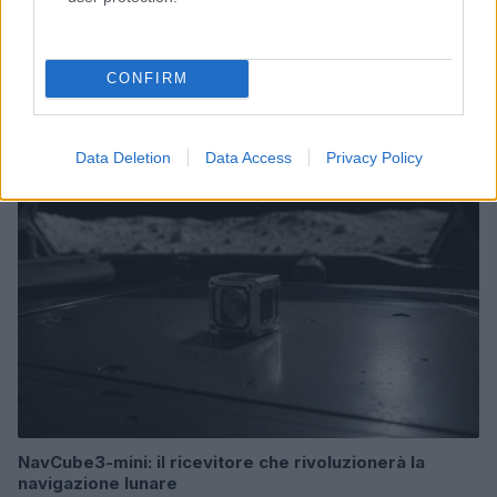
Costruire carriere con fondi UE: competenze digitali,
green e deep tech
CONFIRM
Andrea Innocenti · 5 Ago 2026
FUTURE
Data Deletion
Data Access
Privacy Policy
NavCube3-mini: il ricevitore che rivoluzionerà la
navigazione lunare