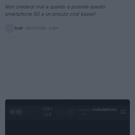
Non crederai mai a quanto è potente questo
smartphone 5G a un prezzo così basso!
Staff
·
28/07/2025
· 3 min
0:28 /
Ad
hub
Media
POWERED
1
/
4
1:20
BY