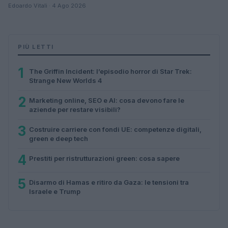
Edoardo Vitali · 4 Ago 2026
PIÙ LETTI
1
The Griffin Incident: l’episodio horror di Star Trek:
Strange New Worlds 4
2
Marketing online, SEO e AI: cosa devono fare le
aziende per restare visibili?
3
Costruire carriere con fondi UE: competenze digitali,
green e deep tech
4
Prestiti per ristrutturazioni green: cosa sapere
5
Disarmo di Hamas e ritiro da Gaza: le tensioni tra
Israele e Trump