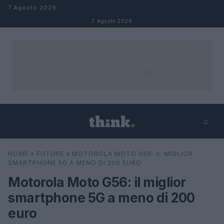
Salta al contenuto
7 Agosto 2026
7 Agosto 2026
⌕
×
⌕
HOME
»
FUTURE
»
MOTOROLA MOTO G56: IL MIGLIOR
Cerca
SMARTPHONE 5G A MENO DI 200 EURO
Motorola Moto G56: il miglior
smartphone 5G a meno di 200
euro