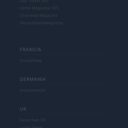
Day Travel 365
Home Magazine 365
Cineverse Magazine
SecondHomeMagazine
FRANCIA
InvestirMag
GERMANIA
Investieren24
UK
News Hub UK
Lgbtq News