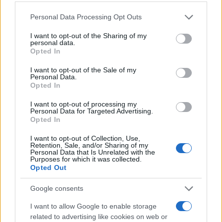
Please note that this website/app uses one or more Google
Personal Data Processing Opt Outs
services and may gather and store information including but
not limited to your visit or usage behaviour. You may click to
I want to opt-out of the Sharing of my
personal data.
grant or deny consent to Google and its third-party tags to
Opted In
use your data for below specified purposes in below Google
consent section.
I want to opt-out of the Sale of my
Personal Data.
Opted In
I want to opt-out of processing my
Personal Data for Targeted Advertising.
Opted In
Continua a leggere
I want to opt-out of Collection, Use,
Retention, Sale, and/or Sharing of my
FUTURE
Personal Data that Is Unrelated with the
Purposes for which it was collected.
Opted Out
Google consents
I want to allow Google to enable storage
related to advertising like cookies on web or