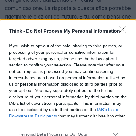
comunicazione. La risposta a questa sfida potrebbe
ridefinire le elezioni del futuro. E tu, come pensi che
questo scenario influenzerà il tuo modo di
Think -
Do Not Process My Personal Information
informarti sulle elezioni?
If you wish to opt-out of the sale, sharing to third parties, or
processing of your personal or sensitive information for
targeted advertising by us, please use the below opt-out
section to confirm your selection. Please note that after your
opt-out request is processed you may continue seeing
interest-based ads based on personal information utilized by
us or personal information disclosed to third parties prior to
your opt-out. You may separately opt-out of the further
disclosure of your personal information by third parties on the
IAB’s list of downstream participants. This information may
also be disclosed by us to third parties on the
IAB’s List of
Downstream Participants
that may further disclose it to other
third parties.
Please note that this website/app uses one or more Google
Personal Data Processing Opt Outs