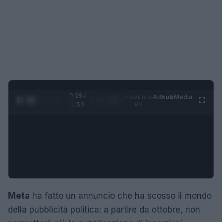
0:29 /
Ad
hub
Media
POWERED
1
/
4
1:50
BY
Meta
ha fatto un annuncio che ha scosso il mondo
della pubblicità politica: a partire da ottobre, non