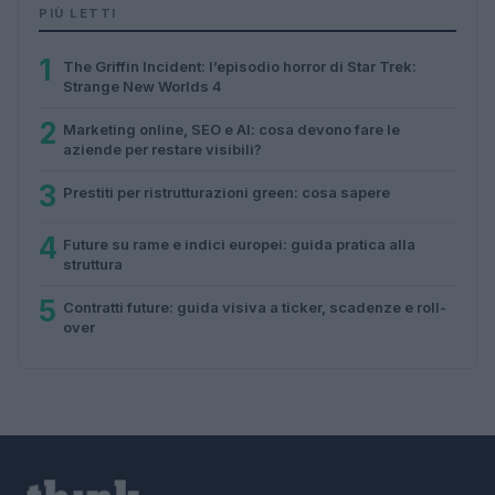
PIÙ LETTI
1
The Griffin Incident: l’episodio horror di Star Trek:
Strange New Worlds 4
2
Marketing online, SEO e AI: cosa devono fare le
aziende per restare visibili?
3
Prestiti per ristrutturazioni green: cosa sapere
4
Future su rame e indici europei: guida pratica alla
struttura
5
Contratti future: guida visiva a ticker, scadenze e roll-
over