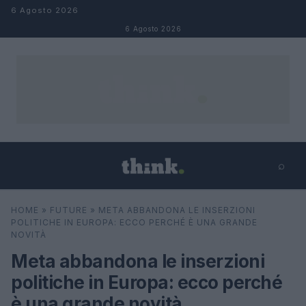
Salta al contenuto
6 Agosto 2026
6 Agosto 2026
⌕
×
⌕
HOME
»
FUTURE
»
META ABBANDONA LE INSERZIONI
Cerca
POLITICHE IN EUROPA: ECCO PERCHÉ È UNA GRANDE
NOVITÀ
Meta abbandona le inserzioni
politiche in Europa: ecco perché
è una grande novità