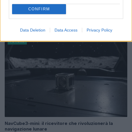
CONFIRM
Costruire carriere con fondi UE: competenze digitali,
green e deep tech
Andrea Innocenti · 5 Ago 2026
Data Deletion
Data Access
Privacy Policy
FUTURE
NavCube3-mini: il ricevitore che rivoluzionerà la
navigazione lunare