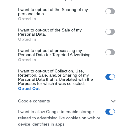
services and may gather and store information including but
not limited to your visit or usage behaviour. You may click to
I want to opt-out of the Sharing of my
personal data.
grant or deny consent to Google and its third-party tags to
Opted In
use your data for below specified purposes in below Google
AUTORE
consent section.
Staff
I want to opt-out of the Sale of my
Personal Data.
Opted In
I want to opt-out of processing my
Personal Data for Targeted Advertising.
Opted In
I want to opt-out of Collection, Use,
Retention, Sale, and/or Sharing of my
Personal Data that Is Unrelated with the
Purposes for which it was collected.
Opted Out
Google consents
I want to allow Google to enable storage
related to advertising like cookies on web or
device identifiers in apps.