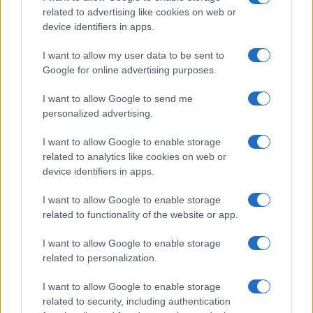
creazione di un vaccino. Per questo gli studiosi
related to advertising like cookies on web or
device identifiers in apps.
hanno bisogno di restare al passo con le ultime
novità, senza però sottrarre tempo prezioso alla
I want to allow my user data to be sent to
ricerca attiva. Record diventa uno strumento
Google for online advertising purposes.
prezioso in questo senso.
I want to allow Google to send me
personalized advertising.
Funziona in due fasi: la prima passa attraverso la
selezione dei documenti che con ogni probabilità
I want to allow Google to enable storage
related to analytics like cookies on web or
contengono la risposta alla domanda del
device identifiers in apps.
ricercatore; successivamente attraverso un
modello di
“question answering”
viene fornita una
I want to allow Google to enable storage
related to functionality of the website or app.
risposta per ciascuno dei documenti selezionati,
insieme ad ulteriori informazioni come il titolo, gli
I want to allow Google to enable storage
autori, la bibliografia e il giornale di pubblicazione
related to personalization.
con relativo impatto scientifico, per aiutare gli
I want to allow Google to enable storage
utenti a valutare la rilevanza del documento e
related to security, including authentication