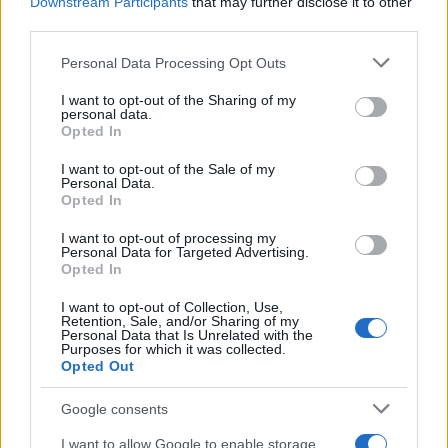
Downstream Participants
that may further disclose it to other
third parties.
Il supporto alla ricerca in ambito Covid
Please note that this website/app uses one or more Google
Personal Data Processing Opt Outs
L’AI non corre in supporto solo dei medici o dei
services and may gather and store information including but
not limited to your visit or usage behaviour. You may click to
I want to opt-out of the Sharing of my
pazienti: in questo periodo di pandemia chi si
personal data.
grant or deny consent to Google and its third-party tags to
Opted In
occupa di intelligenza artificiale ha cercato di
use your data for below specified purposes in below Google
mettere le sue competenze a sostegno della lotta
consent section.
I want to opt-out of the Sale of my
Personal Data.
al Coronavirus. Ci ha provato anche Indago.ai,
Opted In
insieme al Centro Medico Santagostino,
I want to opt-out of processing my
sviluppando
Record,
un
motore di ricerca a
Personal Data for Targeted Advertising.
Opted In
disposizione degli scienziati
per aiutarli a
districarsi tra le migliaia di articoli specialistici che
I want to opt-out of Collection, Use,
Retention, Sale, and/or Sharing of my
quotidianamente vengono pubblicati sul tema.
Personal Data that Is Unrelated with the
Purposes for which it was collected.
Opted Out
Infatti, il Covid-19 è un virus nuovo, il mondo intero
lo sta studiando e ogni giorno si fanno grandi e
Google consents
piccole scoperte che avvicinano sempre più alla
I want to allow Google to enable storage