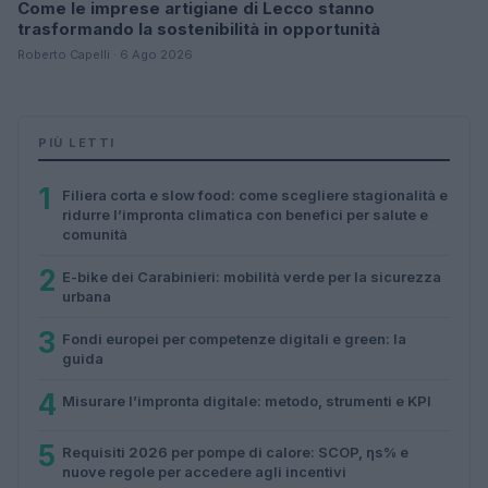
Come le imprese artigiane di Lecco stanno
trasformando la sostenibilità in opportunità
Roberto Capelli · 6 Ago 2026
PIÙ LETTI
1
Filiera corta e slow food: come scegliere stagionalità e
ridurre l’impronta climatica con benefici per salute e
comunità
2
E-bike dei Carabinieri: mobilità verde per la sicurezza
urbana
3
Fondi europei per competenze digitali e green: la
guida
4
Misurare l’impronta digitale: metodo, strumenti e KPI
5
Requisiti 2026 per pompe di calore: SCOP, ηs% e
nuove regole per accedere agli incentivi