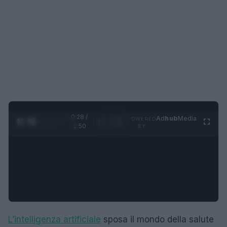
0:30 /
Ad
hub
Media
POWERED
1
/
4
1:50
BY
L’intelligenza artificiale
sposa il mondo della salute