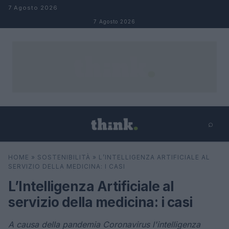
Salta al contenuto
7 Agosto 2026
7 Agosto 2026
⌕
×
⌕
HOME
»
SOSTENIBILITÀ
»
L’INTELLIGENZA ARTIFICIALE AL
Cerca
SERVIZIO DELLA MEDICINA: I CASI
L’Intelligenza Artificiale al
servizio della medicina: i casi
A causa della pandemia Coronavirus l'intelligenza