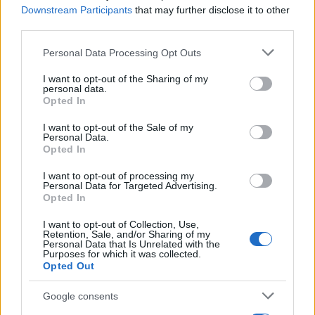
Downstream Participants
that may further disclose it to other
third parties.
Please note that this website/app uses one or more Google
Personal Data Processing Opt Outs
services and may gather and store information including but
not limited to your visit or usage behaviour. You may click to
I want to opt-out of the Sharing of my
personal data.
grant or deny consent to Google and its third-party tags to
Opted In
use your data for below specified purposes in below Google
consent section.
I want to opt-out of the Sale of my
Personal Data.
Opted In
I want to opt-out of processing my
Personal Data for Targeted Advertising.
Opted In
I want to opt-out of Collection, Use,
Continua a leggere
Retention, Sale, and/or Sharing of my
Personal Data that Is Unrelated with the
Purposes for which it was collected.
Opted Out
FUTURE
Google consents