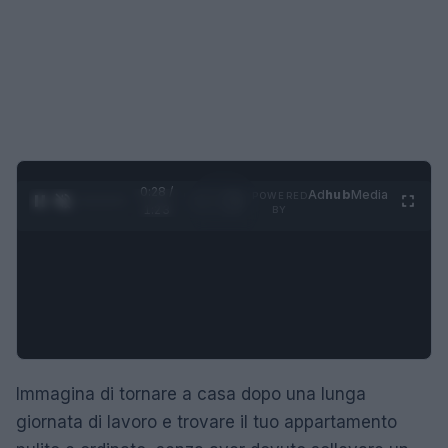
0:29 /
Ad
hub
Media
POWERED
1
/
4
1:23
BY
Immagina di tornare a casa dopo una lunga
giornata di lavoro e trovare il tuo appartamento