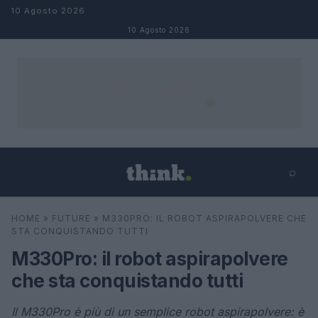
Salta al contenuto
10 Agosto 2026
10 Agosto 2026
⌕
×
⌕
HOME
»
FUTURE
»
M330PRO: IL ROBOT ASPIRAPOLVERE CHE
Cerca
STA CONQUISTANDO TUTTI
M330Pro: il robot aspirapolvere
che sta conquistando tutti
Il M330Pro è più di un semplice robot aspirapolvere: è