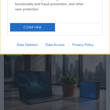
functionality and fraud prevention, and other
user protection.
CONFIRM
Disarmo di Hamas e ritiro da Gaza: le tensioni tra
Israele e Trump
Edoardo Marchesi · 7 Ago 2026
Data Deletion
Data Access
Privacy Policy
FUTURE