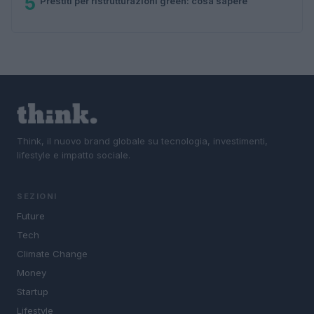
5
Prestiti per ristrutturazioni green: cosa sapere
Think, il nuovo brand globale su tecnologia, investimenti,
lifestyle e impatto sociale.
SEZIONI
Future
Tech
Climate Change
Money
Startup
Lifestyle