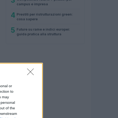
3
campus e impresa
4
Prestiti per ristrutturazioni green:
cosa sapere
5
Future su rame e indici europei:
guida pratica alla struttura
sonal or
ection to
ou may
 personal
out of the
 downstream