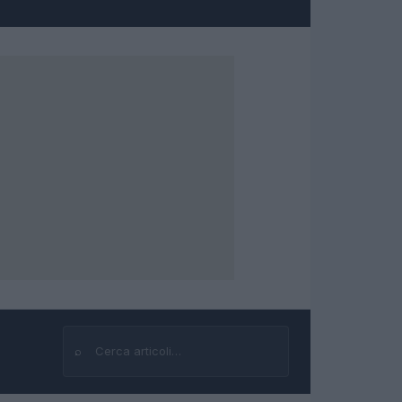
⌕
Cerca