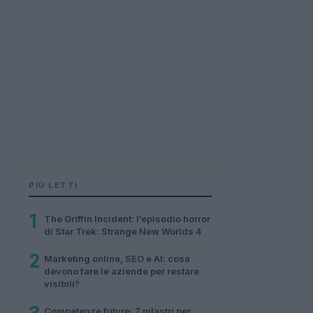
PIÙ LETTI
1
The Griffin Incident: l’episodio horror
di Star Trek: Strange New Worlds 4
2
Marketing online, SEO e AI: cosa
devono fare le aziende per restare
visibili?
Competenze future: 7 pilastri per