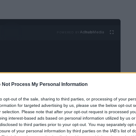
Ad
hub
Media
POWERED BY
 Not Process My Personal Information
esso una valanga di offerte che potrebbero farti
 mai ai fantastici sconti su prodotti tecnologici
to opt-out of the sale, sharing to third parties, or processing of your per
formation for targeted advertising by us, please use the below opt-out s
ia cercando un aspirapolvere potente, un SSD
r selection. Please note that after your opt-out request is processed y
 questo è il momento giusto per fare un affare.
eing interest-based ads based on personal information utilized by us or
disclosed to third parties prior to your opt-out. You may separately opt-
nno facendo il giro del web e che non puoi
losure of your personal information by third parties on the IAB’s list of