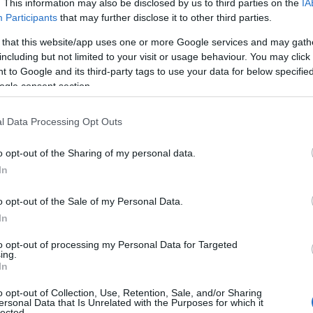
. This information may also be disclosed by us to third parties on the
IA
Participants
that may further disclose it to other third parties.
 that this website/app uses one or more Google services and may gath
including but not limited to your visit or usage behaviour. You may click 
 to Google and its third-party tags to use your data for below specifi
ogle consent section.
l Data Processing Opt Outs
o opt-out of the Sharing of my personal data.
In
o opt-out of the Sale of my Personal Data.
In
to opt-out of processing my Personal Data for Targeted
ing.
In
o opt-out of Collection, Use, Retention, Sale, and/or Sharing
 Avalsor: il tuo alleato per una
ersonal Data that Is Unrelated with the Purposes for which it
lected.