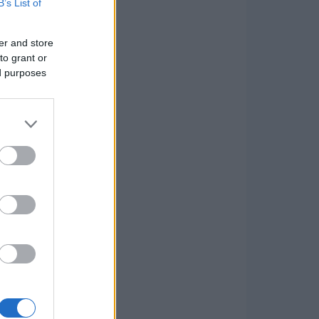
B’s List of
er and store
to grant or
ed purposes