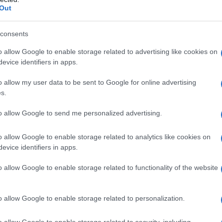
Out
enza dover combattere con cavi ingombranti.
consents
r di Amazon
, è esattamente ciò di cui hai
o allow Google to enable storage related to advertising like cookies on
0W e un’autonomia di 70 minuti, questo
evice identifiers in apps.
e tutto in ordine senza fatica. La cosa
o allow my user data to be sent to Google for online advertising
ni di accessori
e un display OLED touch che ti
s.
à e stato del filtro. Il sistema di filtrazione,
to allow Google to send me personalized advertising.
a pulizia profonda, mentre la funzione anti-
 la tua esperienza ancora più semplice. E non
o allow Google to enable storage related to analytics like cookies on
evice identifiers in apps.
feedback positivi con una media di 4,5 stelle! Il
ero affare rispetto ai modelli concorrenti!
o allow Google to enable storage related to functionality of the website
B: velocità e portabilità al top
o allow Google to enable storage related to personalization.
rai quanto sia fondamentale avere un dispositivo
o allow Google to enable storage related to security, including