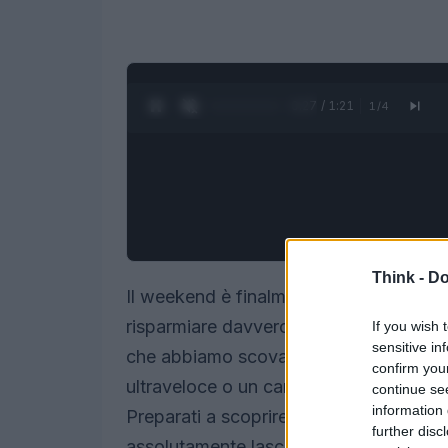
0:28 / 1:21
1
/
4
Think -
Do
Il weekend è finalmente arrivato e con 
risparmiare davvero tanto! Non crederai
If you wish 
sensitive in
che abbiamo scovato per te! Che tu st
confirm you
ultraveloce o un caricatore universale,
continue se
information 
Preparati a scoprire
3 prodotti
che sta
further disc
assolutamente lasciarti sfuggire!