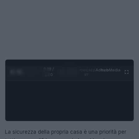
0:29 /
Ad
hub
Media
POWERED
1
/
4
1:20
BY
La sicurezza della propria casa è una priorità per