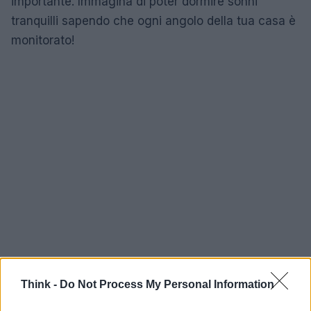
importante. Immagina di poter dormire sonni
tranquilli sapendo che ogni angolo della tua casa è
monitorato!
Think -
Do Not Process My Personal Information
In definitiva, con Arlo Ultra 2 non si tratta solo di