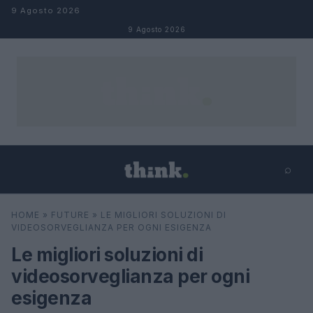
Salta al contenuto
9 Agosto 2026
9 Agosto 2026
⌕
×
⌕
HOME
»
FUTURE
»
LE MIGLIORI SOLUZIONI DI
Cerca
VIDEOSORVEGLIANZA PER OGNI ESIGENZA
Le migliori soluzioni di
videosorveglianza per ogni
esigenza