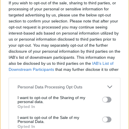
If you wish to opt-out of the sale, sharing to third parties, or
videosorveglianza, ma di una vera e propria
processing of your personal or sensitive information for
evoluzione della sicurezza domestica. Non lasciare
targeted advertising by us, please use the below opt-out
section to confirm your selection. Please note that after your
la tua protezione al caso: scopri queste incredibili
opt-out request is processed you may continue seeing
soluzioni e trasforma la tua casa in una fortezza
interest-based ads based on personal information utilized by
tecnologica! Qual è la tua priorità quando si tratta
us or personal information disclosed to third parties prior to
your opt-out. You may separately opt-out of the further
di sicurezza domestica? 🔐💪
disclosure of your personal information by third parties on the
IAB’s list of downstream participants. This information may
also be disclosed by us to third parties on the
IAB’s List of
Downstream Participants
that may further disclose it to other
AUTORE
third parties.
Staff
Please note that this website/app uses one or more Google
Personal Data Processing Opt Outs
services and may gather and store information including but
not limited to your visit or usage behaviour. You may click to
I want to opt-out of the Sharing of my
personal data.
grant or deny consent to Google and its third-party tags to
Opted In
use your data for below specified purposes in below Google
consent section.
I want to opt-out of the Sale of my
Personal Data.
Opted In