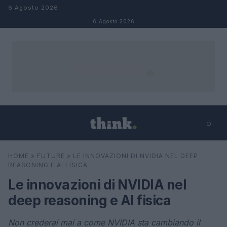
Salta al contenuto
6 Agosto 2026
6 Agosto 2026
⌕
×
⌕
HOME
»
FUTURE
»
LE INNOVAZIONI DI NVIDIA NEL DEEP
Cerca
REASONING E AI FISICA
Le innovazioni di NVIDIA nel
deep reasoning e AI fisica
Non crederai mai a come NVIDIA sta cambiando il