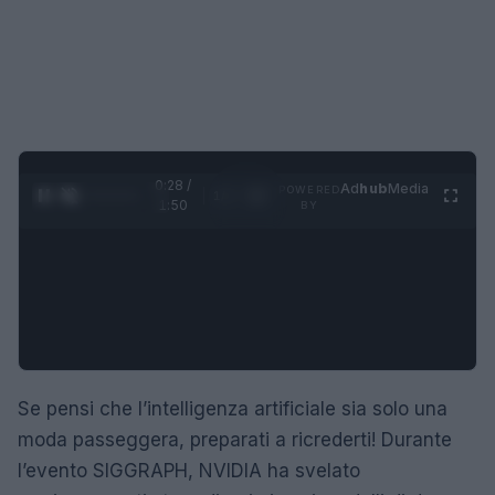
0:29 /
Ad
hub
Media
POWERED
1
/
4
1:50
BY
Se pensi che l’intelligenza artificiale sia solo una
moda passeggera, preparati a ricrederti! Durante
l’evento SIGGRAPH, NVIDIA ha svelato