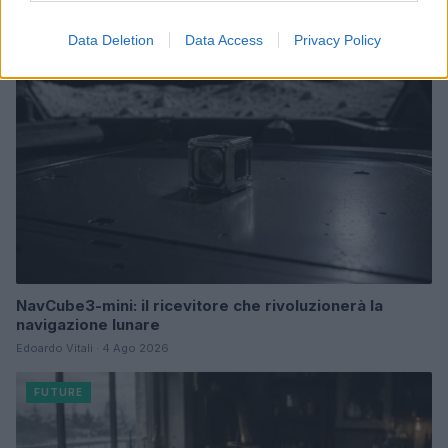
FUTURE
Data Deletion
Data Access
Privacy Policy
NavCube3-mini: il ricevitore che rivoluzionerà la
navigazione lunare
Edoardo Vitali · 4 Ago 2026
FUTURE