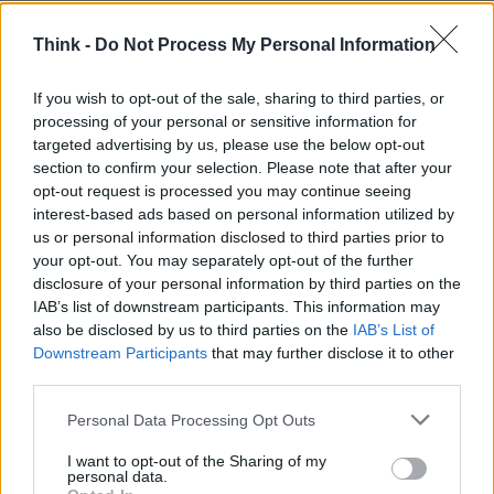
Think -
Do Not Process My Personal Information
If you wish to opt-out of the sale, sharing to third parties, or
processing of your personal or sensitive information for
targeted advertising by us, please use the below opt-out
section to confirm your selection. Please note that after your
opt-out request is processed you may continue seeing
In conclusione, le novità presentate da NVIDIA non
interest-based ads based on personal information utilized by
us or personal information disclosed to third parties prior to
sono solo un passo avanti, ma un vero e proprio
your opt-out. You may separately opt-out of the further
balzo nel futuro dell’intelligenza artificiale. Non
disclosure of your personal information by third parties on the
perdere l’occasione di rimanere aggiornato su
IAB’s list of downstream participants. This information may
also be disclosed by us to third parties on the
IAB’s List of
queste incredibili innovazioni che stanno già
Downstream Participants
that may further disclose it to other
cambiando il mondo!
third parties.
Please note that this website/app uses one or more Google
Personal Data Processing Opt Outs
services and may gather and store information including but
AUTORE
not limited to your visit or usage behaviour. You may click to
I want to opt-out of the Sharing of my
personal data.
Staff
grant or deny consent to Google and its third-party tags to