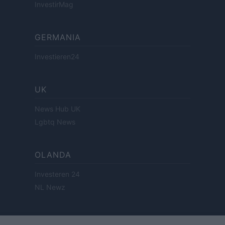
InvestirMag
GERMANIA
Investieren24
UK
News Hub UK
Lgbtq News
OLANDA
Investeren 24
NL Newz